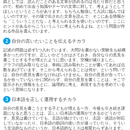
図としては、読んだことのある文章が読めるのは当たり前だと思う
ので。初めて出会う知識やテーマの文章に対して、考えようとして
ほしいというところがあります。もちろん勉強して入試に臨んでほ
しいのですが、その場で出された文章を読んで、そこにある情報か
ら「こういうことだな」と考えられる文を使いたいのです。ここに
ヒントがあるからこういうふうに考えられるよね、という問題が作
れる作品を選んでいます。
2
自分の言いたいことを伝えるチカラ
記述の問題は必ず1つ入れています。大問2を書かない受験生も結構
多かったのですが、正しいかどうかはさておき、自分なりの意見を
書こうとする子が増えたように思います。空欄が減りました。
グラフの読み取りなどは、単純に読み取れたことが書いてあれば点
数をあげています。そこから考えられることは何か、という問いで
は、自分の意見を書かなければいけません。自分の意見が合ってい
るか合っていないかに関わらず、自分の意見を書くことは、そこで
提示された情報をもとに、論理的に考え、表現する力を求めている
という意味になります。
3
日本語を正しく運用するチカラ
自分の意見を書こうとする子どもが増える一方、今後も引き続き課
題になると思うことは、正しい日本語の運用ができるかどうかで
す。意見は書けていても、主語が抜けていたり、主語・述語が対応
していなかったり、日本語の助詞の使い方が違っていたり。そうい
う文法的なものというか、日本語的なミスは相変わらずあります。