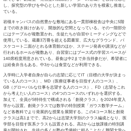
し、探究型の学びを中心とした新しい学習のあり方を模索し推進し
ている。
岩槻キャンパスの自然豊かな敷地にある一貫部棟校舎は中央に5階
までの吹き抜けがあり、開放的な空間となっている。その一階部分
にはテーブルが複数置かれ、生徒たちが自習やミーティングなどで
使用している。蔵書3万冊を超える図書室、広大なグラウンド、バ
スケコート二面がとれる体育館のほか、ステージ発表や講演などが
行われるホールが複数あり、自習室にはブース式の学習スペースが
140席程度用意されている。昼食は中2まで弁当持参だが、希望者に
は給食弁当もある。中3からは食堂などが利用できる。
入学時に入学者自身が自らの志望に応じてIT（目標の大学が決まっ
ている人のコース）、MD（医療従事者を目指す人のコース）、
GB（グローバルな仕事を志望する人のコース）、FD（志望をこれ
から考えたい人のコース）の4つのコースのいずれかを選択する。
加えて、全員がS特待生で構成される「創発クラス」を2024年度入
学から設置。創発クラスでは数学の特別授業「ガウス数学チーム」
など各教科でより発展的な授業を展開する。この4コース制と創発
クラスは高1までで、高2からは志望大学別のクラス編成となり、医
学部を目指す医系クラスも設置される。高2からは放課後の特別講
座が開始され、生徒の多くが塾や予備校に頼ることなく難関大学へ