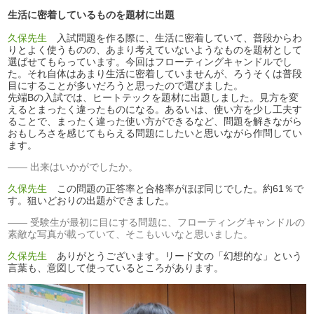
生活に密着しているものを題材に出題
久保先生
入試問題を作る際に、生活に密着していて、普段からわ
りとよく使うものの、あまり考えていないようなものを題材として
選ばせてもらっています。今回はフローティングキャンドルでし
た。それ自体はあまり生活に密着していませんが、ろうそくは普段
目にすることが多いだろうと思ったので選びました。
先端Bの入試では、ヒートテックを題材に出題しました。見方を変
えるとまったく違ったものになる。あるいは、使い方を少し工夫す
ることで、まったく違った使い方ができるなど、問題を解きながら
おもしろさを感じてもらえる問題にしたいと思いながら作問してい
ます。
出来はいかがでしたか。
久保先生
この問題の正答率と合格率がほぼ同じでした。約61％で
す。狙いどおりの出題ができました。
受験生が最初に目にする問題に、フローティングキャンドルの
素敵な写真が載っていて、そこもいいなと思いました。
久保先生
ありがとうございます。リード文の「幻想的な」という
言葉も、意図して使っているところがあります。