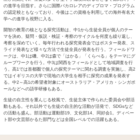
の進学を目指す。さらに国際バカロレアのディプロマ・プログラム
の認定校ともなっており、今後はこの資格を利用しての海外有名大
学への進学も視野に入る。
開智の教育の核となる探究活動は、中1から生徒全員が個人のテー
マを決め、疑問・仮説・検証・考察のサイクルを何度も繰り返し、
考察を深めていく。毎年行われる探究発表会ではポスター発表、ス
ライド発表など様々な方法で生徒全員が発表を行う。フィールドワ
ークは、中1は磯、中2は森で「はかる」「くらべる」をテーマにグ
ループワークを行う。中3は関西をフィールドとして地域調査を行
う。高1では首都圏で個人の探究テーマに関わる調査を実施し、高2
ではイギリスの大学で現地の大学生を相手に探究の成果を発表す
る。中2～高1の希望者対象にオーストラリア・アメリカ・シンガポ
ールなどへの語学研修もある。
生徒の自主性を重んじる校風で、生徒主体で作られた委員会や部活
動もある。それ以外でも生徒の自主的な活動が活発で、SDGsなど
の活動も盛ん。部活動は運動部19、文化部14、同好会1。ディベー
ト部や文芸部かるた部門などは全国レベルでの活躍もある。