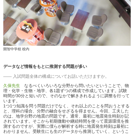
開智中学校 校内
データなど情報をもとに推測する問題が多い
入試問題全体の構成についてお話いただけますか。
久保先生
なるべくいろいろな分野から問いたいということで、物
理・化学・生物・地学、各1題ずつの構成で作成しています。試験
時間が30分と短いので、そのなかで解ききれるように調整を行って
います。
1つ1つ知識を問う問題だけでなく、それ以上のことを問おうとする
と、理科の場合、分野の融合をせざるを得ません。今回、工夫した
のは、地学分野の地震の問題です。通常、最初に地震発生時刻が記
されています。そこから初期微動や継続時間を使って震源環境を推
測するのですが、実際に僕らが解析する時に地震発生時刻は最初に
わかりません。受験生にも生のデータから推測していく、というこ