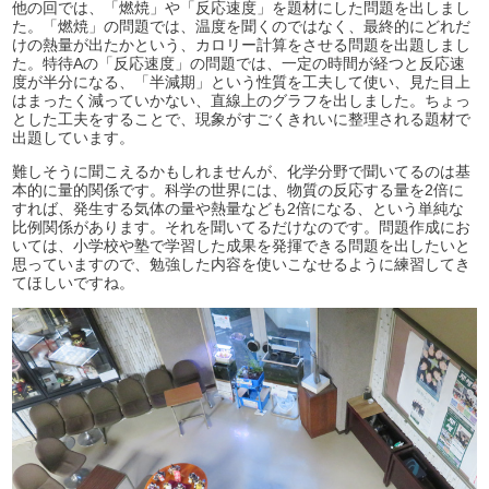
他の回では、「燃焼」や「反応速度」を題材にした問題を出しまし
た。「燃焼」の問題では、温度を聞くのではなく、最終的にどれだ
けの熱量が出たかという、カロリー計算をさせる問題を出題しまし
た。特待Aの「反応速度」の問題では、一定の時間が経つと反応速
度が半分になる、「半減期」という性質を工夫して使い、見た目上
はまったく減っていかない、直線上のグラフを出しました。ちょっ
とした工夫をすることで、現象がすごくきれいに整理される題材で
出題しています。
難しそうに聞こえるかもしれませんが、化学分野で聞いてるのは基
本的に量的関係です。科学の世界には、物質の反応する量を2倍に
すれば、発生する気体の量や熱量なども2倍になる、という単純な
比例関係があります。それを聞いてるだけなのです。問題作成にお
いては、小学校や塾で学習した成果を発揮できる問題を出したいと
思っていますので、勉強した内容を使いこなせるように練習してき
てほしいですね。