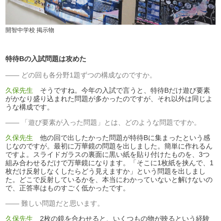
開智中学校 掲示物
特待Bの入試問題は攻めた
どの回も各分野1題ずつの構成なのですか。
久保先生
そうですね。今年の入試で言うと、特待Bだけ遊び要素
がかなり盛り込まれた問題が多かったのですが、それ以外は同じよ
うな構成です。
「遊び要素が入った問題」とは、どのような問題ですか。
久保先生
他の回で出したかった問題が特待Bに集まったという感
じなのですが。最初に万華鏡の問題を出しました。簡単に作れるん
ですよ。スライドガラスの裏面に黒い紙を貼り付けたものを、3つ
組み合わせるだけで万華鏡になります。「そこに1枚紙を挟んで、1
枚だけ反射しなくしたらどう見えますか」という問題を出しまし
た。どこで反射しているかを、本当にわかっていないと解けないの
で、正答率はものすごく低かったです。
難しい問題だと思います。
久保先生
2枚の鏡を合わせると、いくつもの物が映るという経験