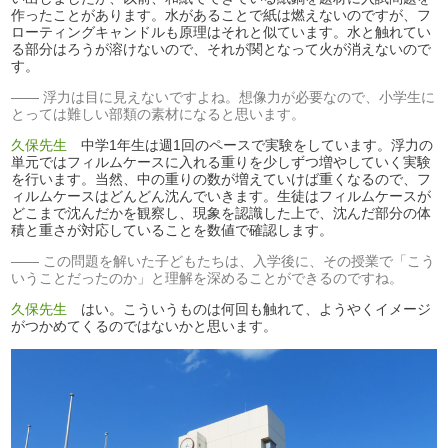
作ったことがあります。水があることで紙は燃えないのですが、フ
ローティングキャンドルも原理はそれと似ています。水と触れてい
る部分はろうが溶けないので、それが関となって火が消えないので
す。
浮力は目に見えないですよね。想像力が必要なので、小学生に
とっては難しい部類の素材になると思います。
久保先生
中学1年生は週1回のペースで実験をしています。浮力の
単元ではフィルムケースに入れる重りを少しずつ増やしていく実験
を行います。当然、中の重りの数が増えていけば重くなるので、フ
ィルムケースはどんどん沈んでいきます。生徒はフィルムケースが
どこまで沈んだかを観察し、現象を認識した上で、沈んだ部分の体
積と重さが対応していることを数値で確認します。
この問題を解いた子どもたちは、入学後に、その授業で「こう
いうことだったのか」と理解を深めることができるのですね。
久保先生
はい。こういうものは何回も触れて、ようやくイメージ
がつかめてくるのではないかと思います。