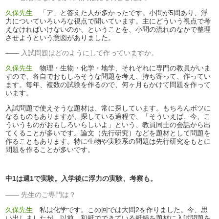
久保先生
「ア」と答えた人が多かったです。小問が5問あり、浮
力についていろいろな視点で聞いています。主にどういう視点で考
えなければいけないのか、ということを、小問の流れのなかで整理
させようという意図がありました。
入試問題はどのようにして作っていますか。
久保先生
物理・生物・化学・地学、それぞれに専門の教員がいま
すので、各自でおもしろそうな問題を考え、持ち寄って、作ってい
ます。毎年、複数の試験を作るので、何ヶ月もかけて問題を作って
います。
入試問題で使えそうな題材は、常に探しています。もちろんボツに
なるものもありますが、探している過程で、「そういえば、今、こ
ういうものがおもしろいらしいよ」という、教員同士の会話から出
てくることが多いです。論文（先行研究）などを題材として問題を
作ることもあります。特に生物や実験系の問題は先行研究をもとに
問題を作ることが多いです。
中1は週1で実験。入学後に浮力の実験、考察も。
先生のご専門は？
久保先生
私は化学です。この回では大問2を作りました。今、思
い出しましたが、以前、和紙でできている紙鍋を題材に入試問題を