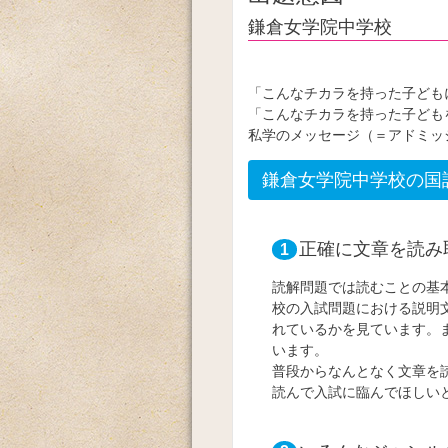
鎌倉女学院中学校
「こんなチカラを持った子ども
「こんなチカラを持った子ども
私学のメッセージ（＝アドミッ
鎌倉女学院中学校の国
正確に文章を読み
1
読解問題では読むことの基
校の入試問題における説明
れているかを見ています。
います。
普段からなんとなく文章を
読んで入試に臨んでほしい