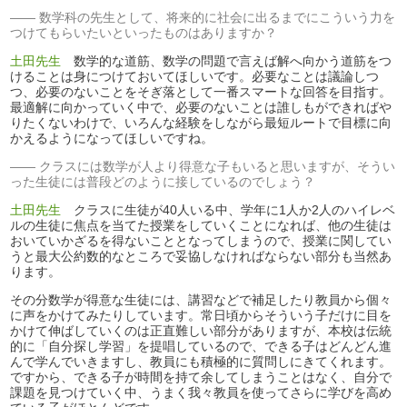
数学科の先生として、将来的に社会に出るまでにこういう力を
つけてもらいたいといったものはありますか？
土田先生
数学的な道筋、数学の問題で言えば解へ向かう道筋をつ
けることは身につけておいてほしいです。必要なことは議論しつ
つ、必要のないことをそぎ落として一番スマートな回答を目指す。
最適解に向かっていく中で、必要のないことは誰しもができればや
りたくないわけで、いろんな経験をしながら最短ルートで目標に向
かえるようになってほしいですね。
クラスには数学が人より得意な子もいると思いますが、そうい
った生徒には普段どのように接しているのでしょう？
土田先生
クラスに生徒が40人いる中、学年に1人か2人のハイレベ
ルの生徒に焦点を当てた授業をしていくことになれば、他の生徒は
おいていかざるを得ないこととなってしまうので、授業に関してい
うと最大公約数的なところで妥協しなければならない部分も当然あ
ります。
その分数学が得意な生徒には、講習などで補足したり教員から個々
に声をかけてみたりしています。常日頃からそういう子だけに目を
かけて伸ばしていくのは正直難しい部分がありますが、本校は伝統
的に「自分探し学習」を提唱しているので、できる子はどんどん進
んで学んでいきますし、教員にも積極的に質問しにきてくれます。
ですから、できる子が時間を持て余してしまうことはなく、自分で
課題を見つけていく中、うまく我々教員を使ってさらに学びを高め