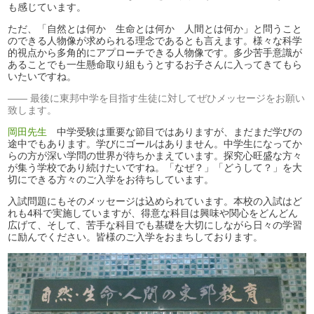
も感じています。
ただ、「自然とは何か 生命とは何か 人間とは何か」と問うこと
のできる人物像が求められる理念であるとも言えます。様々な科学
的視点から多角的にアプローチできる人物像です。多少苦手意識が
あることでも一生懸命取り組もうとするお子さんに入ってきてもら
いたいですね。
最後に東邦中学を目指す生徒に対してぜひメッセージをお願い
致します。
岡田先生
中学受験は重要な節目ではありますが、まだまだ学びの
途中でもあります。学びにゴールはありません。中学生になってか
らの方が深い学問の世界が待ちかまえています。探究心旺盛な方々
が集う学校であり続けたいですね。「なぜ？」「どうして？」を大
切にできる方々のご入学をお待ちしています。
入試問題にもそのメッセージは込められています。本校の入試はど
れも4科で実施していますが、得意な科目は興味や関心をどんどん
広げて、そして、苦手な科目でも基礎を大切にしながら日々の学習
に励んでください。皆様のご入学をおまちしております。