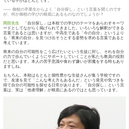
ている子がほとんどです。
御校の卒業生からよく「自分探し」という言葉を聞くのです
が、何か御校の学びの根底にあるものなのでしょうか？
岡田先生
「自分探し」は本校での学びのテーマをあらわすキーワ
ードとしてながらく掲げられてきました。いろいろな解釈ができる
言葉であるとは思いますが、中高生である「今の自分」というより
も「将来の自分」を見つけ出そうとする姿勢を求める言葉であると
考えています。
将来の自分の可能性をこう広げたいという生徒に対し、それを自分
の力で歩んでいくようにサポートしていくことが私たち教員の役割
だと思います。本人の苦手意識や食わず嫌いが邪魔をする時もあり
ますしね。
もちろん、本校はもともと個性豊かな生徒さんが集う学校ですの
で、友達を見て「こんな考え方もあるんだ」という発見や気づきを
得て自分の可能性を探せる日常があります。「自分探し」という言
葉は、実は「他者理解」が根底にあるのではとも思っています。