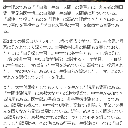
建学理念である『「自然・生命・人間」の尊重』は、創立者の額田
豊・晉兄弟医学博士の自然観・生命観・人間観に基づいている。
「感性」で捉えたものを「理性」に高めて理解できたとき出会える
学ぶ喜びを重視する「プロセス重視の学習」を象徴する言葉であ
る。
高1までの授業はリベラルアーツ型で幅広く学び、高2から文系と理
系に分かれてより深く学ぶ。主要教科以外の時間も充実しており、
たとえば「自分探し学習」。中学では各学年ともⅠ～Ⅲ期に分け、
Ⅰ期は校外学習（中3は修学旅行）に関するテーマ学習、Ⅱ・Ⅲ期
は学年毎のテーマに沿った学習を進めていく。高校では、提示され
たテーマの中から、あるいは、生徒自らが設定したテーマ、このい
ずれかを選択してレポートを作成。
また、大学付属校としてもメリットを生かした講座も豊富にある。
「学問体験講座」は東邦大などとの連携授業で、中学生が参加でき
る講座もある。医学部志望者には、外科手術体験セミナーまであ
る。部活動も盛んで、中学校で8割強、高校で7割弱が、学業との両
立を図りながら元気に活動している。近年、めざましく躍進してい
る部活も多く、東邦生の学びの場の一つとして心身を鍛えている。
こうした部活動や、その他にある行事も、生徒達にとっては「自分