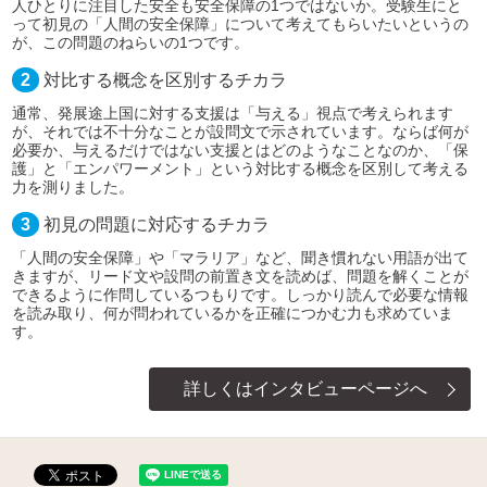
人ひとりに注目した安全も安全保障の1つではないか。受験生にと
って初見の「人間の安全保障」について考えてもらいたいというの
が、この問題のねらいの1つです。
2
対比する概念を区別するチカラ
通常、発展途上国に対する支援は「与える」視点で考えられます
が、それでは不十分なことが設問文で示されています。ならば何が
必要か、与えるだけではない支援とはどのようなことなのか、「保
護」と「エンパワーメント」という対比する概念を区別して考える
力を測りました。
3
初見の問題に対応するチカラ
「人間の安全保障」や「マラリア」など、聞き慣れない用語が出て
きますが、リード文や設問の前置き文を読めば、問題を解くことが
できるように作問しているつもりです。しっかり読んで必要な情報
を読み取り、何が問われているかを正確につかむ力も求めていま
す。
詳しくはインタビューページへ