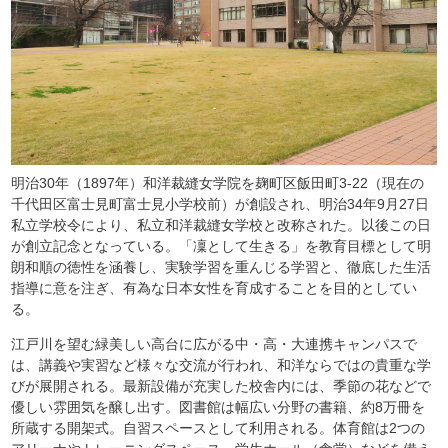
明治30年（1897年）和洋裁縫女学院を麹町区飯田町3-22（現在の
千代田区富士見町富士見小学校前）が創設され、明治34年9月27日
私立学校令により、私立和洋裁縫女学校と改称された。以後この日
が創立記念となっている。「凜として生きる」を教育目標として明
朗和順の徳性を涵養し、実験学習を重んじる学習と、徹底した生活
指導に意を注ぎ、有為な日本女性を育成することを目的としてい
る。
江戸川を望む緑美しい高台に広がる中・高・大連携キャンパスで
は、講義や実習など様々な交流が行われ、和洋ならではの貴重な学
びが展開される。最新設備が充実した校舎内には、季節の花などで
優しい雰囲気を醸し出す。図書館は幅広い分野の書籍、約8万冊を
所蔵する開架式。自習スペースとして利用される。体育館は2つの