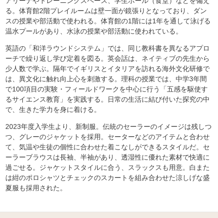
アリーナやトレーニングスペース、学生ホール（食堂）などを備え
る。体育館2階プレイルームは壁一面が鏡張りとなっており、ダン
スの授業や部活動で使われる。体育館の1階には1年を通して泳げる
温水プールがあり、水泳の授業や部活動に使われている。
英語の「和洋ラウンドシステム」では、同じ教科書を異なるアプロ
ーチで繰り返し学び定着を図る。英会話は、ネイティブの先生から
少人数で学ぶ。隔年でイギリスとイタリアを訪れる海外文化研修で
は、異文化に触れ向上心を刺激する。理科の授業では、中学3年間
で100項目の実験・フィールドワークを中心に行う「五感を駆使す
るサイエンス教育」を実践する。日常の生活に結び付いた探究の中
で、生きた学力を身に着ける。
2023年度入学生より、新制服。伝統のセーラーのイメージは残しつ
つ、グレーのジャケットを採用。セーターなどのアイテムと合わせ
て、気温や生徒の個性に合わせた着こなしができるスタイルだ。セ
ーラーブラウスは長袖、半袖があり、透湿性に優れた素材で快適に
過ごせる。ジャケットスタイルに合う、スラックスも用意。白また
は紺のポロシャツとチェックのスカートを組み合わせた涼しげな盛
夏服も採用された。