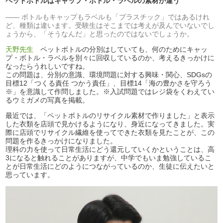
ペットボトルはキャップ・ボトル・ラベルの素材が違う
ボトルもキャップもラベルも「プラスチック」ではあるけれ
ど、種類は違います。受験生はそこまでは考えが及んでいないでし
ょうから、「そうなんだ」と思ったのではないでしょうか。
天野先生
ペットボトルの分別はしていても、何のためにキャッ
プ・ボトル・ラベルを別々に回収しているのか、考えるきっかけに
なったらうれしいですね。
この問題は、分別の意識、環境問題に対する興味・関心、SDGsの
目標12「つくる責任 つかう責任」、目標14「海の豊かさを守ろう
※」を意識して作問しました。※入試問題ではレジ袋をくわえてい
るウミガメの写真を掲載。
最近では、「ペットボトルのリサイクル素材で作りました」と表示
した衣類を店頭で見かけるようになり、身近になってきました。実
際に店頭でリサイクル繊維を使ってできた衣類を見たことが、この
問題を作るきっかけになりました。
理科の力を使って日常生活にどう還元していくかということは、高
3になると触れることがありますが、中学でもいま勉強しているこ
とが日常生活にどのようにつながっているのか、生徒に伝えたいと
思っています。