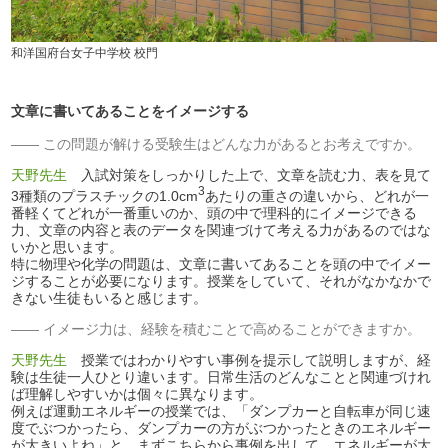
和洋国府台女子中学校 校門
文章に書いてあることをイメージする
この問題が解ける受験生はどんな力があるとお考えですか。
天野先生
入試対策をしっかりした上で、文章を読む力、表を見て
3
3種類のプラスチックの1.0cm
あたりの重さの違いから、どれが一
番軽くてどれが一番重いのか、頭の中で理科的にイメージできる
力、文章の内容と表のデータを関連づけて考える力があるのではな
いかと思います。
特に物理や化学の問題は、文章に書いてあることを頭の中でイメー
ジすることが必要になります。授業をしていて、それがなかなかで
きない生徒もいると感じます。
イメージ力は、経験を積むことで高めることができますか。
天野先生
授業ではわかりやすい事例を提示して説明しますが、経
験は生徒一人ひとり違います。日常生活のどんなことと関連づけれ
ば理解しやすいかは個々に異なります。
例えば運動エネルギーの授業では、「ダンプカーと自転車が同じ速
度でぶつかったら、ダンプカーの方がぶつかったときのエネルギー
が大きいよね」と、まずこちらから事例を出して、エネルギーが大