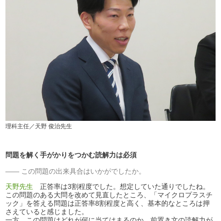
理科主任／天野 俊治先生
問題を解く手がかりをつかむ読解力は必須
この問題の出来具合はいかがでしたか。
天野先生
正答率は3割程度でした。想定していた通りでしたね。
この問題のある大問を改めて見直したところ、「マイクロプラスチ
ック」を答える問題は正答率8割程度と高く、基本的なところは押
さえていると感じました。
一方、この問題はどれが何に当てはまるのか、前置き文の読解力が