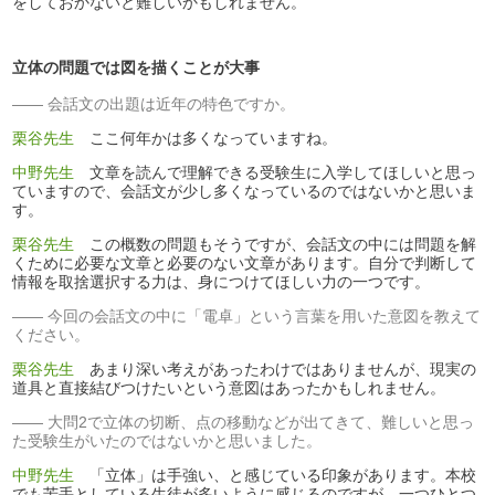
をしておかないと難しいかもしれません。
立体の問題では図を描くことが大事
会話文の出題は近年の特色ですか。
栗谷先生
ここ何年かは多くなっていますね。
中野先生
文章を読んで理解できる受験生に入学してほしいと思っ
ていますので、会話文が少し多くなっているのではないかと思いま
す。
栗谷先生
この概数の問題もそうですが、会話文の中には問題を解
くために必要な文章と必要のない文章があります。自分で判断して
情報を取捨選択する力は、身につけてほしい力の一つです。
今回の会話文の中に「電卓」という言葉を用いた意図を教えて
ください。
栗谷先生
あまり深い考えがあったわけではありませんが、現実の
道具と直接結びつけたいという意図はあったかもしれません。
大問2で立体の切断、点の移動などが出てきて、難しいと思っ
た受験生がいたのではないかと思いました。
中野先生
「立体」は手強い、と感じている印象があります。本校
でも苦手としている生徒が多いように感じるのですが、一つひとつ