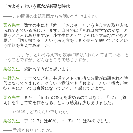
「およそ」という概念が必要な時代
この問題の出題意図からお話いただけますか。
栗谷先生
数学の中にも「約」「およそ」という考え方が取り入れ
られてきている感じがします。自分では「それは数学なのかな」と
思うところもありますが、小学生にとってはそれも大事なのかなと
思い、「切り捨てる」という考え方をうまく使って解いていくとい
う問題を考えてみました。
「およそ」という考え方が数学に取り入れられてきている、と
いうことですが、どんなところで感じますか。
栗谷先生
統計もそうだと思います。
中野先生
データなども、共通テストで結構な分量が出題される時
代になってきました。そういう意味でも「およそ」という概念が生
徒たちにとっては身近になっている、と感じています。
栗谷先生
また、「5-3」の答えを求めるのではなく、「=2」（答
え）を出して式を作らせる、という感覚は少しありました。
正答率はどのくらいでしたか。
栗谷先生
ア（2÷7）は46％、イ（5÷12）は24％でした。
予想どおりでしたか。