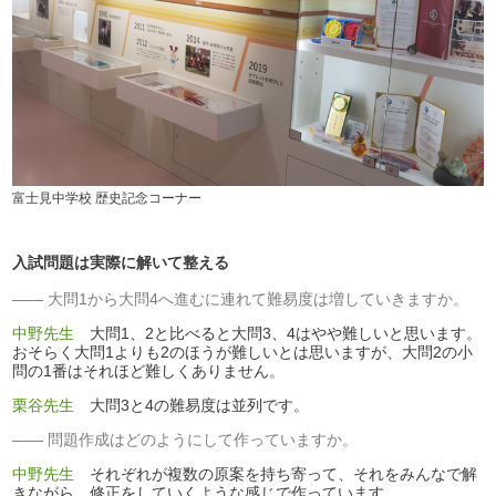
富士見中学校 歴史記念コーナー
入試問題は実際に解いて整える
大問1から大問4へ進むに連れて難易度は増していきますか。
中野先生
大問1、2と比べると大問3、4はやや難しいと思います。
おそらく大問1よりも2のほうが難しいとは思いますが、大問2の小
問の1番はそれほど難しくありません。
栗谷先生
大問3と4の難易度は並列です。
問題作成はどのようにして作っていますか。
中野先生
それぞれが複数の原案を持ち寄って、それをみんなで解
きながら、修正をしていくような感じで作っています。