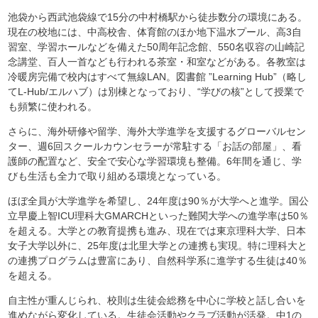
池袋から西武池袋線で15分の中村橋駅から徒歩数分の環境にある。
現在の校地には、中高校舎、体育館のほか地下温水プール、高3自
習室、学習ホールなどを備えた50周年記念館、550名収容の山崎記
念講堂、百人一首なども行われる茶室・和室などがある。各教室は
冷暖房完備で校内はすべて無線LAN。図書館 ”Learning Hub”（略し
てL-Hub/エルハブ）は別棟となっており、“学びの核”として授業で
も頻繁に使われる。
さらに、海外研修や留学、海外大学進学を支援するグローバルセン
ター、週6回スクールカウンセラーが常駐する「お話の部屋」、看
護師の配置など、安全で安心な学習環境も整備。6年間を通じ、学
びも生活も全力で取り組める環境となっている。
ほぼ全員が大学進学を希望し、24年度は90％が大学へと進学。国公
立早慶上智ICU理科大GMARCHといった難関大学への進学率は50％
を超える。大学との教育提携も進み、現在では東京理科大学、日本
女子大学以外に、25年度は北里大学との連携も実現。特に理科大と
の連携プログラムは豊富にあり、自然科学系に進学する生徒は40％
を超える。
自主性が重んじられ、校則は生徒会総務を中心に学校と話し合いを
進めながら変化している。生徒会活動やクラブ活動が活発。中1の