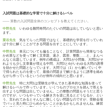
入試問題は基礎的な学習で十分に解けるレベル
算数の入試問題全体のコンセプトを教えてください。
中野先生
いわゆる難問奇問のたぐいの問題は出していないと思い
ます。
栗谷先生
気をてらった問題ではなく、基礎的な学習を行っていれ
ば十分に解くことができる問題を出すことにしています。
中野先生
単元についても偏ることなく、計算問題から簡単なつる
かめ算などを使って解く文章題、速さ、図形、整数……と、まんべ
んなく出題しています。例年の構成は、大問1が小問集、大問2がそ
れよりも少し文章量が増える中問、大問3と4がいわゆる大問の誘導
を効かせた問題となっています。大問では（1）から解いていく中
で得られたものを使って、最後の問題まで解けるように誘導を絡め
ながら作っているというのが例年の傾向だと思います。
中野先生
特に大問1は受験生が学んできた基本的な知識を使って
解けるレベルで作っています。いくつものプロセスを踏んで答えを
出すような問題は出していません。この整数の問題もそうだと思う
のですが、いつもやっている解き方を逆に見るとどうなるか、とい
う、言われてみるとそんなに難しくない問題なのですが、受験会場
でパッと見た時にひらめかないことがあるかもしれませんね。練習