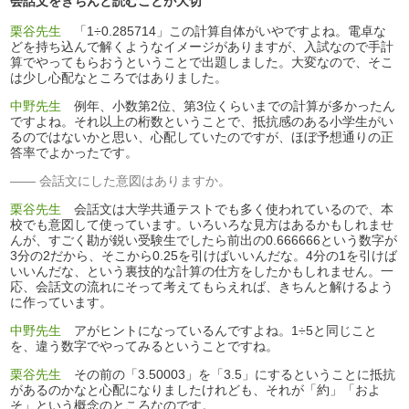
会話文をきちんと読むことが大切
栗谷先生
「1÷0.285714」この計算自体がいやですよね。電卓な
どを持ち込んで解くようなイメージがありますが、入試なので手計
算でやってもらおうということで出題しました。大変なので、そこ
は少し心配なところではありました。
中野先生
例年、小数第2位、第3位くらいまでの計算が多かったん
ですよね。それ以上の桁数ということで、抵抗感のある小学生がい
るのではないかと思い、心配していたのですが、ほぼ予想通りの正
答率でよかったです。
会話文にした意図はありますか。
栗谷先生
会話文は大学共通テストでも多く使われているので、本
校でも意図して使っています。いろいろな見方はあるかもしれませ
んが、すごく勘が鋭い受験生でしたら前出の0.666666という数字が
3分の2だから、そこから0.25を引けばいいんだな。4分の1を引けば
いいんだな、という裏技的な計算の仕方をしたかもしれません。一
応、会話文の流れにそって考えてもらえれば、きちんと解けるよう
に作っています。
中野先生
アがヒントになっているんですよね。1÷5と同じこと
を、違う数字でやってみるということですね。
栗谷先生
その前の「3.50003」を「3.5」にするということに抵抗
があるのかなと心配になりましたけれども、それが「約」「およ
そ」という概念のところなのです。