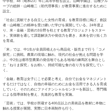
中学校、48（昭和23）年に高等学校を設立。山崎学園は、山種グル
ープの総帥・山崎種二（初代理事長）が教育事業に進出するために
設立。
「社会に貢献できる自立した女性の育成」を教育目標に掲げ、創設
者・山崎種二の精神を受け継いだ学びを展開している。24年度よ
り、米・金融・芸術の3分野を柱とする教育プロジェクトをスター
ト。実体験を通して課題解決力や発信力を磨き、未来を切り拓く力
を育成。
「米」では、中1生が全員田植えから商品化・販売まで行う「コメ
探究」に挑戦。農業の現場に触れ、現代の社会が抱える問題を学
ぶ。中2生は都市型農業の発信地でもある地域の練馬区を舞台とし
た「ねりま探究」をお粉い、持続可能な食の在り方を探究してい
く。
「金融」教育は女子にこそ必要と考え、自分でお金をマネジメント
するだけではなく、自他の幸福のためにお金を活用できる人を育成
していく。そのためにファイナンシャルセンターを新設し、専門職
による指導体制を整え、先進的な教育を実施。
「芸術」では、学校が所蔵する400点以上の美術品を教材に本物に
触れる授業が展開。実際に日本画制作も行う。