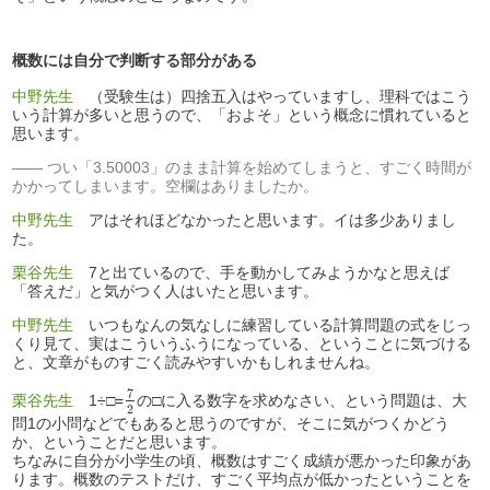
概数には自分で判断する部分がある
中野先生
（受験生は）四捨五入はやっていますし、理科ではこう
いう計算が多いと思うので、「およそ」という概念に慣れていると
思います。
つい「3.50003」のまま計算を始めてしまうと、すごく時間が
かかってしまいます。空欄はありましたか。
中野先生
アはそれほどなかったと思います。イは多少ありまし
た。
栗谷先生
7と出ているので、手を動かしてみようかなと思えば
「答えだ」と気がつく人はいたと思います。
中野先生
いつもなんの気なしに練習している計算問題の式をじっ
くり見て、実はこういうふうになっている、ということに気づける
と、文章がものすごく読みやすいかもしれませんね。
7
2
7
栗谷先生
1÷□=
の□に入る数字を求めなさい、という問題は、大
2
問1の小問などでもあると思うのですが、そこに気がつくかどう
か、ということだと思います。
ちなみに自分が小学生の頃、概数はすごく成績が悪かった印象があ
ります。概数のテストだけ、すごく平均点が低かったということを