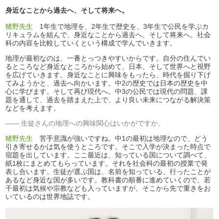
身近なことから過去へ、そして将来へ。
猪野先生
1年生で地理を、2年生で歴史を、3年生で公民を学ぶカ
リキュラムを組んで、身近なことから過去へ、そして将来へ。社会
科の内容を比較していくという構成で学んでいきます。
地理が最初なのは、一番とっつきやすいからです。自分の住んでい
るところなど身近なところから始めて、日本、そして世界へと視野
を広げていきます。身近なことに興味をもったら、時代を掘り下げ
てみようかと、過去へ向かいます。中2の歴史では日本の歴史を中
心に学びます。そして再び現代へ。中3の公民では現代の問題、課
題を通して、過去を踏まえた上で、より良い未来につながる解決策
などを考えます。
生徒さんの地理への興味関心はいかがですか。
猪野先生
苦手意識が強いですね。中1の最初は地理なので、どう
引き寄せるかは気を使うところです。そこで入学が決まった時点で
宿題を出しています。ここ最近は、知っている国について調べて、
紙1枚にまとめてもらっています。それを社会科の最初の授業で発
表し合います。生徒が選ぶ国は、名前を知っている、行ったことが
あるなど身近な国が多いです。教科書の順番に進めていくので、若
干最初は気候や宗教なども入っていますが、そこから先で重きをお
いているのは世界地誌です。