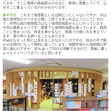
ります。そこに電車の路線図をのせると、駅前に密集していて、な
ぜそこに集まっているのかがわかります。
橋本先生
これまで地形図といえば紙だったじゃないですか。今は
国土地理院がデータを公開して誰でも見られるようにしているの
で、作問も紙の地形図ではなく地理院地図をもとに行っています。
今回の粟島もそうです。授業でも地理院地図を使っています。標高
ごとに色をつける、鉄道を乗せるなど、授業での使い方を考えてい
ます。家の周りを調べることもあります。
iPadがなかった時には見せるしかなかったのですが、自分の手で動
かせる時代になって便利に使っています。地図学習から地形図の学
習に進むのですが、3Dもあって凹凸も理解できるので、黒板に書く
よりもイメージできていると思います。