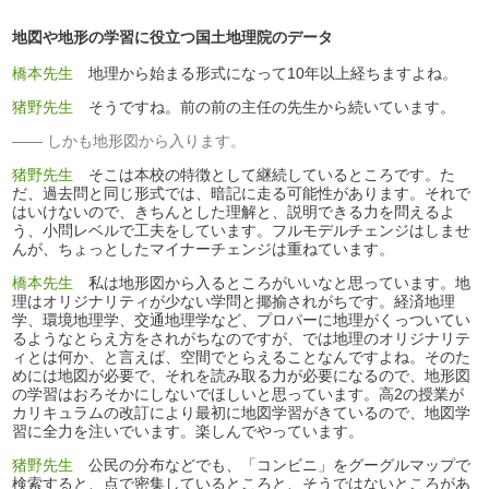
地図や地形の学習に役立つ国土地理院のデータ
橋本先生
地理から始まる形式になって10年以上経ちますよね。
猪野先生
そうですね。前の前の主任の先生から続いています。
しかも地形図から入ります。
猪野先生
そこは本校の特徴として継続しているところです。た
だ、過去問と同じ形式では、暗記に走る可能性があります。それで
はいけないので、きちんとした理解と、説明できる力を問えるよ
う、小問レベルで工夫をしています。フルモデルチェンジはしませ
んが、ちょっとしたマイナーチェンジは重ねています。
橋本先生
私は地形図から入るところがいいなと思っています。地
理はオリジナリティが少ない学問と揶揄されがちです。経済地理
学、環境地理学、交通地理学など、プロパーに地理がくっついてい
るようなとらえ方をされがちなのですが、では地理のオリジナリテ
ィとは何か、と言えば、空間でとらえることなんですよね。そのた
めには地図が必要で、それを読み取る力が必要になるので、地形図
の学習はおろそかにしないでほしいと思っています。高2の授業が
カリキュラムの改訂により最初に地図学習がきているので、地図学
習に全力を注いでいます。楽しんでやっています。
猪野先生
公民の分布などでも、「コンビニ」をグーグルマップで
検索すると、点で密集しているところと、そうではないところがあ