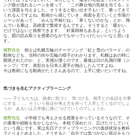
ング曲が流れるシーンを使って、「この舞台地の気候を当てる」と
いう課題を与えました。そうすると歌い出す子もいて、乗ってきて
くれるんですよね。動画から感じていき、画面を見ていくと市場の
シーンがあって、「みんな半袖だね」「寒くないのかな」とか。飛
んでいる雁は、高緯度で繁殖するんですよ。そうすると「暖かい、
だけではないと推察できます。「針葉樹林もあるよ」というよう
な、図の読み取りを授業のなかでもやっていけたらいいなと思いま
す。
猪野先生
例えば札幌五輪のテーマソング「虹と雪のバラード」の
動画なども、当時の街や五輪の様子がわかります。札幌はあの時に
開発されたのか、と、実感が湧くのです。最後は日の丸飛行隊（ジ
ャンプ）です。表彰台を日本人選手が独占したんですよね。
今は教材になる動画がたくさんあるので、上手に使いたいですね。
気づきを生むアクティブラーニング
子どもたちは、他者に気づく、気づける、相手との会話を大事
にする……。そういう視点や考え方を持って入学してくるのでしょ
うか。あるいは入学後に身につけていくのでしょうか。
猪野先生
小学校でも考えさせる授業をやっているそうなので、そ
の素養や経験を生かしながら、本校で深めたり、広げたりしていく
という感じです。実は先日アクティブラーニングの進捗状況を教科
でとりまとめました。そうすると「自分では気づかない視点をもつ