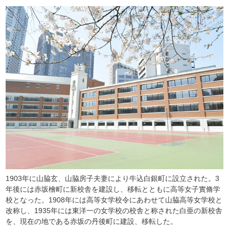
1903年に山脇玄、山脇房子夫妻により牛込白銀町に設立された。3
年後には赤坂檜町に新校舎を建設し、移転とともに高等女子實脩学
校となった。1908年には高等女学校令にあわせて山脇高等女学校と
改称し、1935年には東洋一の女学校の校舎と称された白亜の新校舎
を、現在の地である赤坂の丹後町に建設、移転した。