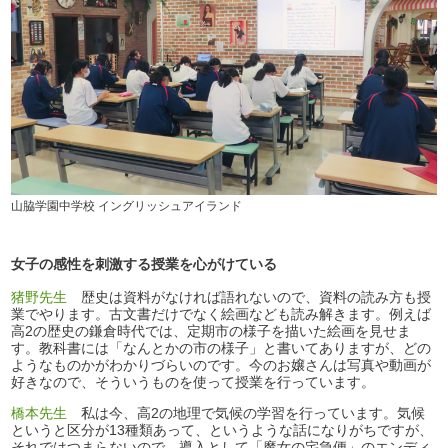
山脇学園中学校 イングリッシュアイランド
女子の感性を刺激する授業を心がけている
猪野先生
歴史は資料がなければ語れないので、資料の読み方も授
業でやります。古文書だけでなく絵画なども読み解きます。例えば
高2の歴史の鎌倉時代では、定期市の様子を描いた絵画を見せま
す。教科書には「なんとかの市の様子」と書いてありますが、どの
ようなものかがわかりづらいのです。今のお嬢さんは写真や動画が
好きなので、そういうものを使って授業を行っています。
橋本先生
私は今、高2の地理で気候の学習を行っています。気候
というと区分が13種類あって、というような話になりがちですが、
それではつまらないので、導入として「魔女の宅急便」のエンディ