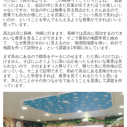
ったね」で終わるよりも、「この映画ってこうだったよね」「ああ
だったよね」と、会話の中に生きた言葉が出てきたほうが楽しいじ
ゃないですか。社会の中には物事を見る視点がたくさんあるので、
授業でも自分が感じたことを言葉にして、こういう視点で見ればい
いのか、ということを学んでもらえるような授業ができればいいと
思っています。
高2は5月に長崎、沖縄に行きます。長崎では高台に宿泊するのでき
れいな夜景を見ることができます。そこで最初の地図学習と絡め
て、「なぜ夜景がきれいに見えるのか、地理院地図を使い、自分で
地図を作って説明せよ」という課題を1学期に出しています。
まず高台にあるので標高をデータにのせます。ただ高いだけではい
けません。そばにふさぐように高い山があったらきれいな夜景は見
られないので、そのまますっと降りていて、降りた先に市街地が広
がっている。そこまで証明できて、初めて高台にある意味がわかり
ます。こうした学習をすれば、夜景を見てくれるだろうと思いま
す。学んだことがその先つながるであろうことを意識して課題を作
っています。