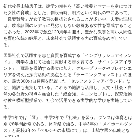
初代校長山脇房子は、建学の精神を「高い教養とマナーを身につけ
た女性の育成」とした。創設当時、明治という時代の中にあって、
「良妻賢母」が女子教育の目標とされることが多い中、夫妻の理想
は、欧米諸国のレディに見劣りしない教養ある女性を育成すること
にあった。2023年で創立120周年を迎え、豊かな教養と高い人間性
を育む伝統の継承と、未来社会で活躍する力の育成をめざしてい
る。
国際社会で活躍する志と資質を育成する「イングリッシュアイラン
ド」、科学を通じて社会に貢献する志を育てる「サイエンスアイラ
ンド」、蔵書を収納する書架に加え、グループワークやプレゼンエ
リアを備えた探究活動の拠点となる「ラーニングフォレスト」のほ
か、最大300の自習席を配置した「セルフスタディアイランド」な
ど、施設も充実している。これらの施設も活用し、人文・社会・自
然の各分野の視点を融合した「総合知」をコンセプトに、探究活動
や教科横断型授業で、社会で活用できる実学的な学びを実施してい
る。
中学1年では「琴」、中学2年で「礼法」を習う。ダンスは体育とは
別で6年間必修である。体育祭で踊る、中学3年の「メイポールダン
ス」と高校3年の「ペルシャの市場にて」は、山脇学園の伝統とな
っている。