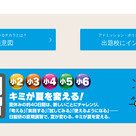
いるチカラとは？
アドミッション・ポリ
題意図
出題校にイ