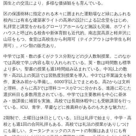
国生との交流により、多様な価値観をも育んでいる。
区の保護樹林に指定される木々に囲まれた運動場など緑にあふれる
校内には有名な建築家ライトの高弟の設計による記念堂をはじめ、
礼拝堂と講堂をかねるグローリアホールなど施設も完備。ホワイト
ハウスと呼ばれる校舎や新体育館も近代的。南志賀高原と軽井沢に
山荘をもつ。食堂は高校生から利用可（テイクアウトは中学生も利
用可）。パン類の販売あり。
中学では英・数の多くがクラス分割などの少人数制授業。このなか
では高校で学ぶ内容も取り入れられている。英・数は時間数も標準
より多い。聖書の授業も週1時間組み込まれている。中3以上の数
学・高2以上の英語では習熟度別授業を導入。中3では卒業論文を制
作、夏休み前から準備し、6000字以上でまとめる。高2からは文科
と理科、さらに高3では理科コースが2つに分かれる。進路に応じた
選択科目も多数用意されている。中学では主要教科を中心に昼休
み・放課後に補習を実施、高校では長期休暇中にも受験講習を行っ
ている。ICU、青学、早慶などに推薦枠があるのも大きな魅力だ。
2期制で、土曜日は休日としている。1日は礼拝で始まり、中学・高
校とも週1回の合同礼拝もある。高校では礼法の授業がありしつけ
にも厳しい。タータンチェックのスカートの制服はあまりにも有