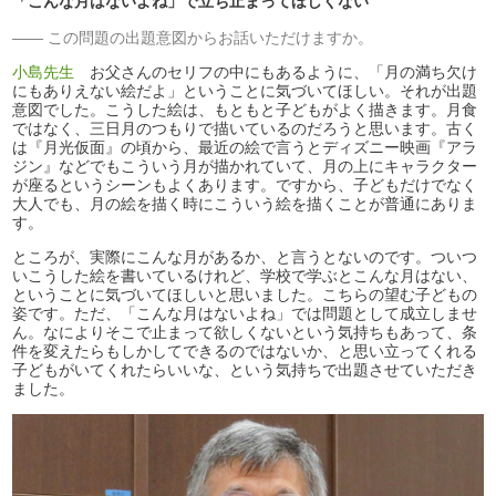
「こんな月はないよね」で立ち止まってほしくない
この問題の出題意図からお話いただけますか。
小島先生
お父さんのセリフの中にもあるように、「月の満ち欠け
にもありえない絵だよ」ということに気づいてほしい。それが出題
意図でした。こうした絵は、もともと子どもがよく描きます。月食
ではなく、三日月のつもりで描いているのだろうと思います。古く
は『月光仮面』の頃から、最近の絵で言うとディズニー映画『アラ
ジン』などでもこういう月が描かれていて、月の上にキャラクター
が座るというシーンもよくあります。ですから、子どもだけでなく
大人でも、月の絵を描く時にこういう絵を描くことが普通にありま
す。
ところが、実際にこんな月があるか、と言うとないのです。ついつ
いこうした絵を書いているけれど、学校で学ぶとこんな月はない、
ということに気づいてほしいと思いました。こちらの望む子どもの
姿です。ただ、「こんな月はないよね」では問題として成立しませ
ん。なによりそこで止まって欲しくないという気持ちもあって、条
件を変えたらもしかしてできるのではないか、と思い立ってくれる
子どもがいてくれたらいいな、という気持ちで出題させていただき
ました。