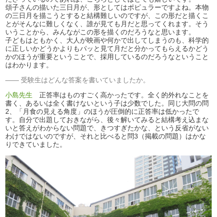
頌子さんの描いた三日月が、形としてはポピュラーですよね。本物
の三日月を描こうとすると結構難しいのですが、この形だと描くこ
とがそんなに難しくなく、誰が見ても月だと思ってくれます。そう
いうことから、みんながこの形を描くのだろうなと思います。
子どもはともかく、大人が映画や何かで出してしまうのも、科学的
に正しいかどうかよりもパッと見て月だと分かってもらえるかどう
かのほうが重要ということで、採用しているのだろうなということ
はわかります。
受験生はどんな答案を書いていましたか。
小島先生
正答率はものすごく高かったです。全く的外れなことを
書く、あるいは全く書けないという子は少数でした。同じ大問の問
2、「月食の見える角度」のほうが圧倒的に正答率は低かったで
す。自分で出題しておきながら、後々解いてみると結構考え込まな
いと答えがわからない問題で、きつすぎたかな、という反省がない
わけではないのですが、それと比べると問3（掲載の問題）はかな
りできていました。