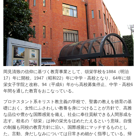
岡見清致の信仰に基づく教育事業として、頌栄学校を1884（明治
17）年に開校。1947（昭和22）年に中学・高校となり、64年に頌
栄女子学院と改称。94（平成6）年から高校募集停止、中学・高校6
年間を通した教育をおこなっている。
プロテスタント系キリスト教主義の学校で、聖書の教えを徳育の基
礎におく。女性にふさわしい教養を身につけることが方針で、高雅
な品位や豊かな国際感覚を備え、社会に奉仕貢献できる人間形成を
志す。校名の「頌栄」は神の栄光をほめたたえるという意味。自慢
の制服も同校の教育方針に沿い、国際感覚にマッチするものとし
た。言動、身だしなみについては日常きめ細かく指導している。帰