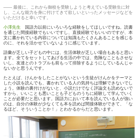
最後に、これから御校を受験しようと考えている受験生に対
し、こんな能力を身に付けてきて欲しいといったメッセージなどを
いただけると幸いです。
小澤先生
国語力以前にいろいろな経験をしてほしいですね。読書
を通じた間接経験でもいいですし、直接経験でもいいのですが、本
文に書かれている内容については知識もたくさんあることを感じる
のに、それを活かせていないように感じています。
語彙が乏しい子どもの中には、生活体験が乏しい場合もあると思い
ます。全てをセットしてあげる生活の中では、危険なこともさせな
いし、友達とのトラブルも前もって排除するようにしているんじゃ
ないかと思うんです。
たとえば、けんかをしたことがないという生徒がけんかをテーマと
した小説を読んでも、書かれている人の気持ちは理解できないでし
ょう。体験の裏付けがないと、小説だけでなく評論文も読めないで
すから、いいことも悪いことも子どものうちに経験して学んでいく
ことが必要だと思います。国語力において本を読んでいる人が強い
のは、自分の体験が少なくても本を読めば間接体験ができて、「な
るほど、そういうことか！」とわかるからだと思います。