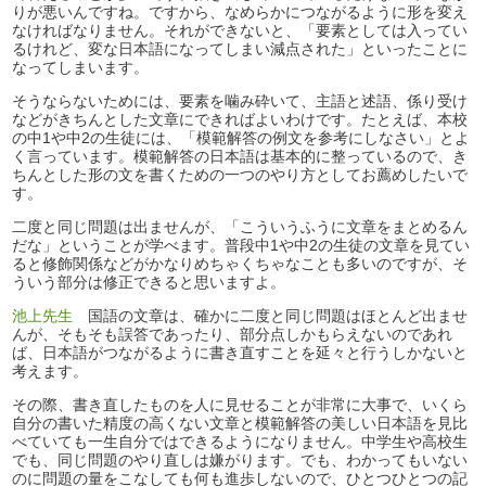
りが悪いんですね。ですから、なめらかにつながるように形を変え
なければなりません。それができないと、「要素としては入ってい
るけれど、変な日本語になってしまい減点された」といったことに
なってしまいます。
そうならないためには、要素を噛み砕いて、主語と述語、係り受け
などがきちんとした文章にできればよいわけです。たとえば、本校
の中1や中2の生徒には、「模範解答の例文を参考にしなさい」とよ
く言っています。模範解答の日本語は基本的に整っているので、き
ちんとした形の文を書くための一つのやり方としてお薦めしたいで
す。
二度と同じ問題は出ませんが、「こういうふうに文章をまとめるん
だな」ということが学べます。普段中1や中2の生徒の文章を見てい
ると修飾関係などがかなりめちゃくちゃなことも多いのですが、そ
ういう部分は修正できると思いますよ。
池上先生
国語の文章は、確かに二度と同じ問題はほとんど出ませ
んが、そもそも誤答であったり、部分点しかもらえないのであれ
ば、日本語がつながるように書き直すことを延々と行うしかないと
考えます。
その際、書き直したものを人に見せることが非常に大事で、いくら
自分の書いた精度の高くない文章と模範解答の美しい日本語を見比
べていても一生自分ではできるようになりません。中学生や高校生
でも、同じ問題のやり直しは嫌がります。でも、わかってもいない
のに問題の量をこなしても何も進歩しないので、ひとつひとつの記