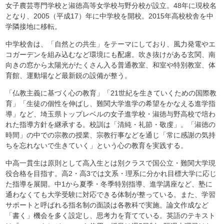
女子農芸専門学校と淑徳高等女学校与野分校が設立。48年に現校名
となり、2005（平成17）年に中学校を開校。2015年高校校舎を中
学隣接地に移転。
中学校舎は、「自然との共生」をテーマにしており、風力発電やエ
コガーデンを組み込むなど環境にも配慮。吹き抜けがある玄関、南
向きの窓から太陽光がたくさん入る普通教室、和室や特別教室、体
育館、運動場など最新鋭の設備が整う。
「仏教主義に基づく心の教育」「21世紀を生きていくための国際教
育」「生徒の個性を伸ばし、難関大学進学の希望をかなえる進学指
導」など、埼玉県トップレベルの女子進学校・淑徳与野高校で培わ
れた指導方針を継承する。校訓は「清純・礼節・敬虔」。「淑徳の
時間」の中での宗教の授業、宗教行事などを通じ「常に感謝の気持
ちを忘れないで生きていく」という心の教育を実践する。
中高一貫生は原則として高入生とは別クラスで国公立・難関大学現
役合格を目指す。高2・高3では文系・理系に分かれ目標大学に応じ
た指導を展開。中1から夏季・冬季特別指導、進学講座など、塾に
通わなくても大学受験に対応できる体制が整っている。また、学習
サポートと呼ばれる指名制の面談は各教科で実施。論文作成など
「書く」機会を多く設定し、思考力を育てている。英語のテキスト