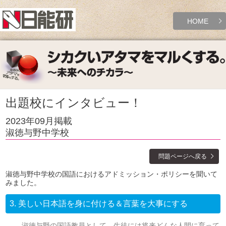
HOME
出題校にインタビュー！
2023年09月掲載
淑徳与野中学校
問題ページへ戻る
淑徳与野中学校の国語におけるアドミッション・ポリシーを聞いて
みました。
3.
美しい日本語を身に付ける＆言葉を大事にする
淑徳与野の国語教員として、生徒には将来どんな人間に育って