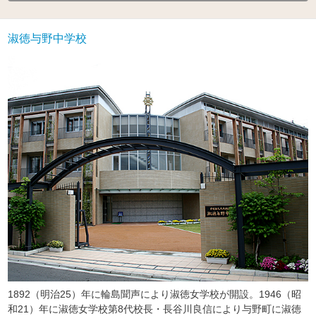
淑徳与野中学校
1892（明治25）年に輪島聞声により淑徳女学校が開設。1946（昭
和21）年に淑徳女学校第8代校長・長谷川良信により与野町に淑徳