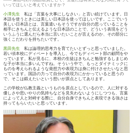
いってほしいと考えていますか？
小澤先生
私は「言葉を大事にしなさい」と言い続けています。日
本語を使うときには美しい日本語を使ってほしいです。ここでいう
美しい日本語とは、言葉遣いもそうですが自分の思っていることを
相手にきちんと伝えるような日本語のことで、どういう表現をどう
いうふうに選んだら本当に言いたいことが言えるのか、その部分に
強くこだわりを持ちたいです。
黒田先生
私は論理的思考力を育てたいとずっと思っていました。
若い頃本校にディベートを導入し、今でもディベート部の顧問をや
っています。私が見るに、本校の生徒はきちんと勉強するしまじめ
な子が本当に多いんですね。そういう中で、もっとダイナミックに
ものを考えられるような発想力や表現力は身に付けさせたいなと思
っています。国語の力って自分の表現力にかかっていると思うの
で、そこは鍛えたいという想いが原点としてあります。
この学校が仏教主義というものを原点としているので、人に対する
優しさや思いやりの気持ちなどを見失わないようにしつつも、言葉
によって人と対峙する際に、自分自身できちんと表現できる強さは
持ってもらいたいと思っています。