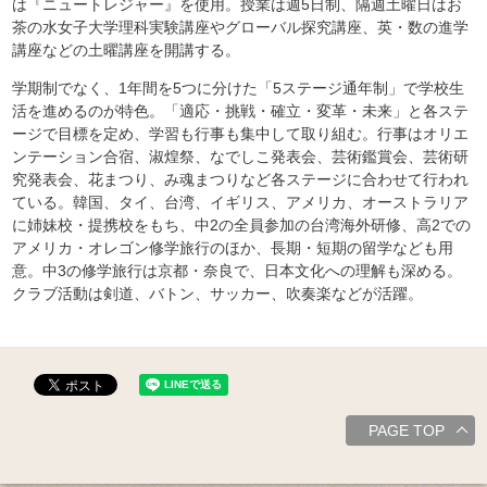
は『ニュートレジャー』を使用。授業は週5日制、隔週土曜日はお
茶の水女子大学理科実験講座やグローバル探究講座、英・数の進学
講座などの土曜講座を開講する。
学期制でなく、1年間を5つに分けた「5ステージ通年制」で学校生
活を進めるのが特色。「適応・挑戦・確立・変革・未来」と各ステ
ージで目標を定め、学習も行事も集中して取り組む。行事はオリエ
ンテーション合宿、淑煌祭、なでしこ発表会、芸術鑑賞会、芸術研
究発表会、花まつり、み魂まつりなど各ステージに合わせて行われ
ている。韓国、タイ、台湾、イギリス、アメリカ、オーストラリア
に姉妹校・提携校をもち、中2の全員参加の台湾海外研修、高2での
アメリカ・オレゴン修学旅行のほか、長期・短期の留学なども用
意。中3の修学旅行は京都・奈良で、日本文化への理解も深める。
クラブ活動は剣道、バトン、サッカー、吹奏楽などが活躍。
PAGE TOP