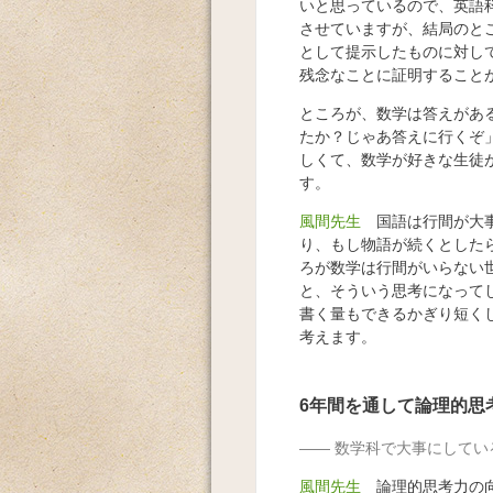
いと思っているので、英語
させていますが、結局のと
として提示したものに対し
残念なことに証明すること
ところが、数学は答えがあ
たか？じゃあ答えに行くぞ
しくて、数学が好きな生徒
す。
風間先生
国語は行間が大事
り、もし物語が続くとした
ろが数学は行間がいらない
と、そういう思考になって
書く量もできるかぎり短く
考えます。
6年間を通して論理的思
数学科で大事にしてい
風間先生
論理的思考力の向