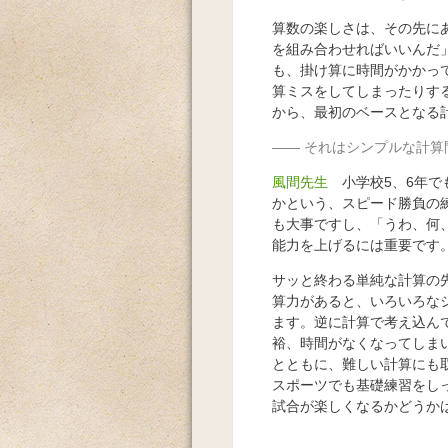
算数の楽しさは、その先に
を組み合わせればいいんだ
も、掛け算に時間がかかっ
算ミスをしてしまったりす
から、最初のベースとなる
それはシンプルな計算
風間先生
小学校5、6年でも
かという、スピード勝負の
も大事ですし、「うわ、何
能力を上げるには重要です
サッと終わる単純な計算の
算力があると、いろいろな
ます。逆に計算で考え込ん
裕、時間がなくなってしま
とともに、難しい計算にも
スポーツでも基礎練習をし
試合が楽しくなるかどうか