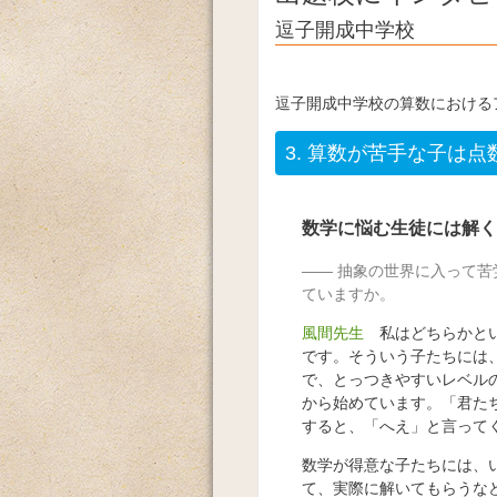
逗子開成中学校
逗子開成中学校の算数における
3.
算数が苦手な子は点
数学に悩む生徒には解く
抽象の世界に入って苦
ていますか。
風間先生
私はどちらかとい
です。そういう子たちには
で、とっつきやすいレベル
から始めています。「君た
すると、「へえ」と言って
数学が得意な子たちには、
て、実際に解いてもらうな