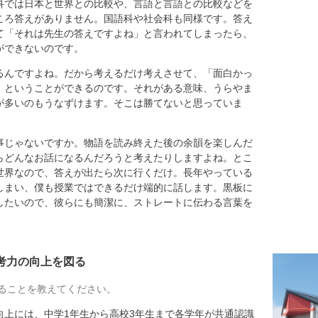
科では日本と世界との比較や、言語と言語との比較などを
ころ答えがありません。国語科や社会科も同様です。答え
て「それは先生の答えですよね」と言われてしまったら、
ができないのです。
るんですよね。だから考えるだけ考えさせて、「面白かっ
」ということができるのです。それがある意味、うらやま
が多いのもうなずけます。そこは勝てないと思っていま
じゃないですか。物語を読み終えた後の余韻を楽しんだ
らどんなお話になるんだろうと考えたりしますよね。とこ
世界なので、答えが出たら次に行くだけ。長年やっている
しまい、僕も授業ではできるだけ端的に話します。黒板に
したいので、彼らにも簡潔に、ストレートに伝わる言葉を
考力の向上を図る
ることを教えてください。
上には、中学1年生から高校3年生まで各学年が共通認識