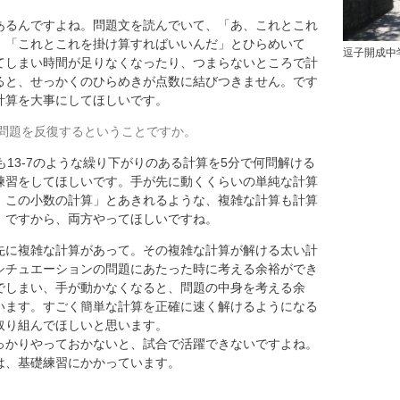
あるんですよね。問題文を読んでいて、「あ、これとこれ
」「これとこれを掛け算すればいいんだ」とひらめいて
逗子開成中
てしまい時間が足りなくなったり、つまらないところで計
ると、せっかくのひらめきが点数に結びつきません。です
計算を大事にしてほしいです。
問題を反復するということですか。
13-7のような繰り下がりのある計算を5分で何問解ける
練習をしてほしいです。手が先に動くくらいの単純な計算
、この小数の計算」とあきれるような、複雑な計算も計算
。ですから、両方やってほしいですね。
先に複雑な計算があって。その複雑な計算が解ける太い計
シチュエーションの問題にあたった時に考える余裕ができ
でしまい、手が動かなくなると、問題の中身を考える余
います。すごく簡単な計算を正確に速く解けるようになる
取り組んでほしいと思います。
っかりやっておかないと、試合で活躍できないですよね。
は、基礎練習にかかっています。