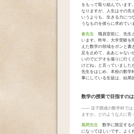
をもって取り組んでいます
なりますが、人生はその先
いうよりも、生きる力につ
うなものを彼らに求めてい
秦先生
職員室前に、先生と
います。昨年、大学受験を
えた数学の領域をポンと書
足を止めて、ああじゃない
いのでビデオを撮りに行く
けどね」と言っていました
先生をはじめ、本校の数学
事にしている生徒は、結果
数学の授業で目指すのは
逗子開成の数学科では
ますか。どのような人に育
風間先生
数学に限定するの
になってほしいです。よく