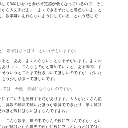
学して3年も経つと自己肯定感が低くなっているので、そこ
るから大丈夫だよ」「よくできる子たちと遜色ないよ」と
え、数学嫌いを作らないようにしている、という感じで
ど、数学はさっぱり、という子もいますか。
ると「ああ、よくわらない」となる子がいます。よくわ
もありつつ、こんなものかと進めていくと、ある瞬間、す
、そういうところまで行きついてほしいのですが、だいた
。もう少し頑張ってほしいです。
いては、全然、議論にならないのですか。
にすごい力を発揮する時があります。大人がたくさん使
も、算数の解法で解いたほうが暗算でできたり、早く解け
それほど境目はないはずなんですよね。
、「こんな数学、世の中でなんの役に立つんですか」とい
これが解けたから世界の何かに役に立つというわけではな