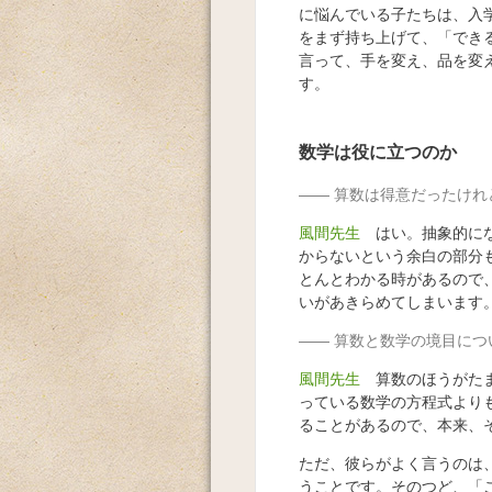
に悩んでいる子たちは、入
をまず持ち上げて、「でき
言って、手を変え、品を変
す。
数学は役に立つのか
算数は得意だったけれ
風間先生
はい。抽象的にな
からないという余白の部分
とんとわかる時があるので
いがあきらめてしまいます
算数と数学の境目につ
風間先生
算数のほうがたま
っている数学の方程式より
ることがあるので、本来、
ただ、彼らがよく言うのは
うことです。そのつど、「