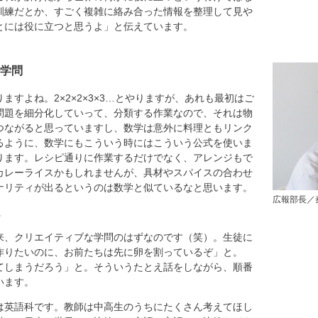
訓練だとか、すごく複雑に絡み合った情報を整理して見や
とには役に立つと思うよ」と伝えています。
学問
すよね。2×2×2×3×3…とやりますが、あれも最初はご
問題を細分化していって、分類する作業なので、それは物
つながると思っていますし、数学は意外に料理ともリンク
るように、数学にもこういう時にはこういう公式を使いま
ります。レシピ通りに作業するだけでなく、アレンジもで
カレーライスかもしれませんが、具材やスパイスの合わせ
ナリティが出るというのは数学と似ているなと思います。
広報部長／
。
、クリエイティブな学問のはずなのです（笑）。生徒に
作りたいのに、お前たちは先に卵を割っているぞ」と。
てしまうだろう」と。そういうたとえ話をしながら、順番
います。
は英語科です。教師は中高生のうちにたくさん考えてほし