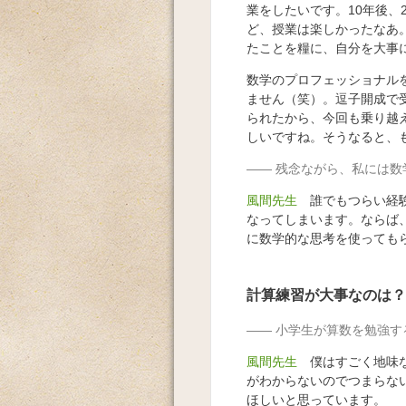
業をしたいです。10年後、
ど、授業は楽しかったなあ
たことを糧に、自分を大事
数学のプロフェッショナル
ません（笑）。逗子開成で
られたから、今回も乗り越
しいですね。そうなると、
残念ながら、私には数
風間先生
誰でもつらい経験
なってしまいます。ならば
に数学的な思考を使っても
計算練習が大事なのは？
小学生が算数を勉強す
風間先生
僕はすごく地味な
がわからないのでつまらな
ほしいと思っています。