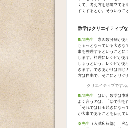
くて、考え方を筋道立てる
すくするとか。そういうこ
数学はクリエイティブな
風間先生
素因数分解がありま
ちゃっとなっている大きな
事を整理するということに
します。料理にレシピがあ
しょうという、レシピがあ
きます。できあがりは同じ
方は自由で、そこにオリジ
クリエイティブですね
風間先生
はい。数学は本来
よく言うのは、「ゆで卵を
「それでは目玉焼きになっ
が大事であることを伝えて
秦先生
（入試広報部） 私