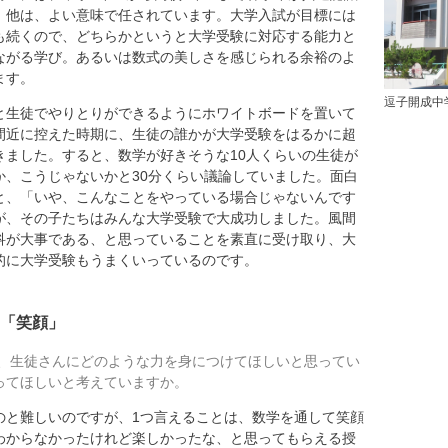
。他は、よい意味で任されています。大学入試が目標には
も続くので、どちらかというと大学受験に対応する能力と
ながる学び。あるいは数式の美しさを感じられる余裕のよ
ます。
逗子開成中
生徒でやりとりができるようにホワイトボードを置いて
間近に控えた時期に、生徒の誰かが大学受験をはるかに超
きました。すると、数学が好きそうな10人くらいの生徒が
か、こうじゃないかと30分くらい議論していました。面白
と、「いや、こんなことをやっている場合じゃないんです
が、その子たちはみんな大学受験で大成功しました。風間
科が大事である、と思っていることを素直に受け取り、大
的に大学受験もうまくいっているのです。
「笑顔」
、生徒さんにどのような力を身につけてほしいと思ってい
ってほしいと考えていますか。
と難しいのですが、1つ言えることは、数学を通して笑顔
わからなかったけれど楽しかったな、と思ってもらえる授