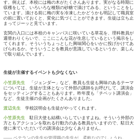
す。例えば、本校には梅の木がたくさんあります。実がなる時期に
収穫をして、いろいろな種類の砂糖で漬けてみる、ということをし
ています。漬ける前に梅の実を冷凍したかどうかも明記して職員室
の前に置いておくと、変化に気づくことができます。生徒は立ち止
まってジーッと見ています。
玄関の入口には本校のキャンパスに咲いている草花を、理科教員が
週替わりくらいで、ここにこんな花が生息しているという掲示をし
てくれます。そういうちょっとした興味関心をいかに投げかけてあ
げられるか。そういうことを教員が意識しているというか、楽しん
で取り組んでいます。
生徒が主催するイベントも少なくない
小笠原先生
「ジェンダー」など、教員も生徒も興味のあるテーマ
については、生徒が主体となって外部の講師をお呼びして、講演会
をセッティングすることもあります。昨年度も「チベット講演会」
など、生徒主催の企画がたくさんありました。
渡辺先生
学校説明会も生徒がやってくれます。
小笠原先生
駐日大使も結構いらしていますよね。そういう外部の
方ともアクションを取れる行動力のある教員がいますので、駐日大
使に来ていただいての講演会は少なくありません。
ベテランの先生や管理職の先生が、柔軟なのでしょうね。