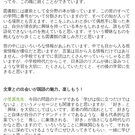
って今、この職に就くことができています。
図書館には建前として全分野の本が揃っています。この世のすべて
の学問に番号がついて分類されていますので、すべての知が入って
いる場所とも言えます。そこをふわふわと歩いて偶然手に取った本
は、自分が潜在的に興味を持っている本かもしれません。誰もが言
語化できないものを抱えていると思います。そういう曖昧なものを
抱えながら歩くことも図書館の楽しみ方だと思います。
世の中にはいろいろな情報があふれています。中でも目から入る視
覚情報が優位だと思いますが、言葉は目から入る情報だけではあり
ません。小学校でもすでに音読はたくさんやっていらっしゃると思
いますが、小学校時代だからこそ、日本語のリズムが体に染みつく
ような学習を大切に、たくさんしていただくと、その後の学習に生
きると思います。
文章との出会いが国語の魅力。楽しもう！
小笠原先生
今回の問題のテーマである「学びは役に立つだけでは
ないよ」というメッセージとも関連すると思いますが、「好き」と
「興味」を大切にしてほしいです。若者の間の流れとして、好きな
こと自体が自分のアイデンティティであるような、最も代表的な言
葉でいうと「推し」に象徴される、「好き」が強さになる時代なの
かなと思いますので、いろいろなことに興味関心をもって、それを
さらに深めていけるような子にぜひ入ってきてもらい、一緒に学び
たいと思っています。