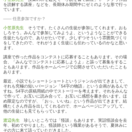
を読解する講座」などを、長期休み期間中にゼミのような形で行っ
ています。
任意参加ですか？
小笠原先生
そうです。たくさんの生徒が参加してくれます。おも
しろそう。みんなで参加してみようよ、というようなことができる
生徒たちなので、ありがたいです。少しずつそういう雰囲気づくり
をしてきたので、それがうまく生徒にも伝わっているのかなと思い
ます。
講座で作った作品をコンテストに応募することもあります。その場
合、「みんなでコンテストに応募しようよ」と謳って募集をするこ
ともあります。作品をホームページで公開させていただいたことも
あります。
最近、小説でもショートショートというジャンルが出てきまして、
それも究極の短いバージョン「54字の物語」という企画があるんで
すね。54字の原稿用紙の中でストーリーを考えます。それをみんな
で作って、お互いに読み合って、お互いに感想を書き合います。ほ
め限定なのですが、「おっ、いいね」という作品が出てきます。結
構たくさん作品を出してくれるので、ホームページにアップして、
他の生徒にも見てもらっています。
渡辺先生
珍しいところでは「怪談」もあります。実話怪談会を去
年、初めてやりました。怪談師という職業があるそうで、夏休みに
その方に来て語っていただきました。