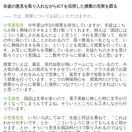
生徒の意見を取り入れながらICTを活用した授業の充実を図る
では、授業についてお話しいただけますか。
小笠原先生
今年度は中2の授業を担当していますが、生徒はこち
らが蒔く興味のタネをよく受け取ってくれます。例えば「国語には
こういう楽しさがあるんだよ」と言うと、それを受け取って、自分
の中に蒔いていることがわかるので、我々教員も一丸となって、い
かに興味のタネを蒔くか、ということを意識して授業を行っていま
す。お互いに気持ちを理解しているせいか、生徒たちのタネを受け
取ろうという意識は、ここ数年でさらに加速していると思います。
授業でいえば、最近、現代短歌が熱いブームになっているので、今
人気の歌人さんの形式をマネさせていただいて、クラス全員でお題
を作り、それをみんなで交換して、返答する形で短歌を作る、とい
う授業を行っています。そこでの興味関心を、授業内だけでなく、
授業からさらに発展した場所につなげていくことができればいいな
と思っています。
小玉先生
国語は文章が多いので、電子黒板に映した時に文字が小
さくなってしまうんですよね。そういうところにも工夫しながら行
っています。
小笠原先生
いろいろ試してみて、生徒と対話を重ねて、「これは
わかりやすいです」とか、「こういうふうに送ってもらえると助か
ります」とか。そういう意見を国語科だけで取り入れるのではなく