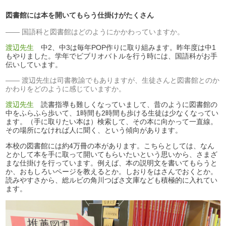
図書館には本を開いてもらう仕掛けがたくさん
国語科と図書館はどのようにかかわっていますか。
渡辺先生
中2、中3は毎年POP作りに取り組みます。昨年度は中1
もやりました。学年でビブリオバトルを行う時には、国語科がお手
伝いしています。
渡辺先生は司書教諭でもありますが、生徒さんと図書館とのか
かわりをどのように感じていますか。
渡辺先生
読書指導も難しくなっていまして、昔のように図書館の
中をふらふら歩いて、1時間も2時間も歩ける生徒は少なくなってい
ます。（手に取りたい本は）検索して、その本に向かって一直線。
その場所になければ人に聞く、という傾向があります。
本校の図書館には約4万冊の本があります。こちらとしては、なん
とかして本を手に取って開いてもらいたいという思いから、さまざ
まな仕掛けを行っています。例えば、本の説明文を書いてもらうと
か、おもしろいページを教えるとか。しおりをはさんでおくとか。
読みやすさから、総ルビの角川つばさ文庫なども積極的に入れてい
ます。