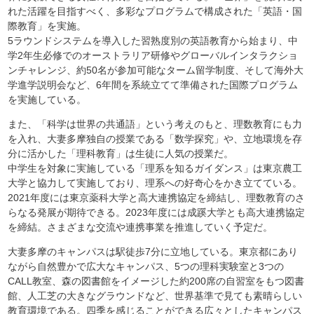
れた活躍を目指すべく、多彩なプログラムで構成された「英語・国
際教育」を実施。
5ラウンドシステムを導入した習熟度別の英語教育から始まり、中
学2年生必修でのオーストラリア研修やグローバルインタラクショ
ンチャレンジ、約50名が参加可能なターム留学制度、そして海外大
学進学説明会など、6年間を系統立てて準備された国際プログラム
を実施している。
また、「科学は世界の共通語」という考えのもと、理数教育にも力
を入れ、大妻多摩独自の授業である「数学探究」や、立地環境を存
分に活かした「理科教育」は生徒に人気の授業だ。
中学生を対象に実施している「理系を知るガイダンス」は東京農工
大学と協力して実施しており、理系への好奇心をかき立てている。
2021年度には東京薬科大学と高大連携協定を締結し、理数教育のさ
らなる発展が期待できる。2023年度には成蹊大学とも高大連携協定
を締結。さまざまな交流や連携事業を推進していく予定だ。
大妻多摩のキャンパスは駅徒歩7分に立地している。東京都にあり
ながら自然豊かで広大なキャンパス、5つの理科実験室と3つの
CALL教室、森の図書館をイメージした約200席の自習室をもつ図書
館、人工芝の大きなグラウンドなど、世界基準で見ても素晴らしい
教育環境である。四季を感じることができる広々としたキャンパス