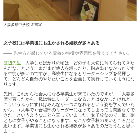
大妻多摩中学校 図書室
女子校には卒業後にも生かされる経験が多々ある
先生方が感じている貴校の特徴や雰囲気を教えてください。
渡辺先生
入学したばかりの頃は、どの子も大切に育てられてきた
んだな、という、まだまだ他人を頼ったり、踏み出せなかったりす
る生徒が多いのですが、高校生になるとリーダーシップを発揮し
て、どんどん自分のやりたいことを企画して実行していくようにな
ります。
先日、これから社会人になる卒業生が来ていたのですが、「大妻多
摩で育ったから、私は特にリーダーになることはなかったけれど、
こういうふうにすればみんなが一つになれるという姿を学んでいた
から、（大学で）合唱部のリーダーになってしまっても問題なくで
きた」というようなことを言っていました。女子校なので、長、副
ともに女子がやることになります。そこが女子校の良いところだと
思います。卒業後にも生かされる経験が多々あるのだろうなと思い
ます。