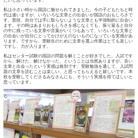
私は小さい時から国語に魅せられてきました。今の子どもたちと時
代は違いますが、いろいろな文章との出会いが国語のおもしろさで
す。普段、自分では手に取らないような文章とも半強制的に出会い
ます。その時はあまりおもしろさを感じなくても、振り返ると自分
の中に残っている文章や言葉がいくつもあって、いろいろな文章と
の出会いが自分にとってかけがえのないものになっている実感があ
ります。ですから、受験生のために文章を選ぶ作業はとても楽しい
ですし、力が入ります。
私はセンター試験の国語の問題を解くことが好きでした。入試です
から、解けた、解けなかった、ということは当然ありますが、良い
文章と出会ったという実感は格別です。受験勉強を通して、入試問
題の文章を読むことは楽しい、と思ってもらえると嬉しいです。本
校を受験してくださるみなさんにも、そういう実感を得てほしいと
思っています。