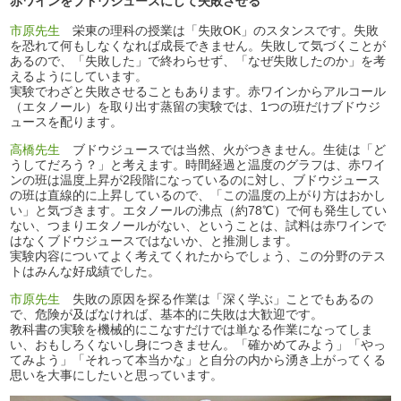
赤ワインをブドウジュースにして失敗させる
市原先生
栄東の理科の授業は「失敗OK」のスタンスです。失敗
を恐れて何もしなくなれば成長できません。失敗して気づくことが
あるので、「失敗した」で終わらせず、「なぜ失敗したのか」を考
えるようにしています。
実験でわざと失敗させることもあります。赤ワインからアルコール
（エタノール）を取り出す蒸留の実験では、1つの班だけブドウジ
ュースを配ります。
高橋先生
ブドウジュースでは当然、火がつきません。生徒は「ど
うしてだろう？」と考えます。時間経過と温度のグラフは、赤ワイ
ンの班は温度上昇が2段階になっているのに対し、ブドウジュース
の班は直線的に上昇しているので、「この温度の上がり方はおかし
い」と気づきます。エタノールの沸点（約78℃）で何も発生してい
ない、つまりエタノールがない、ということは、試料は赤ワインで
はなくブドウジュースではないか、と推測します。
実験内容についてよく考えてくれたからでしょう、この分野のテス
トはみんな好成績でした。
市原先生
失敗の原因を探る作業は「深く学ぶ」ことでもあるの
で、危険が及ばなければ、基本的に失敗は大歓迎です。
教科書の実験を機械的にこなすだけでは単なる作業になってしま
い、おもしろくないし身につきません。「確かめてみよう」「やっ
てみよう」「それって本当かな」と自分の内から湧き上がってくる
思いを大事にしたいと思っています。