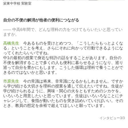
栄東中学校 実験室
自分の不便の解消が他者の便利につながる
中高6年間で、どんな理科の力をつけてもらいたいと思ってい
ますか。
高橋先生
今あるものを受けとめつつ、「こうしたらもっとよくな
る」ということを考え、さらにそれに向かって行動できるようにな
ってくれたらいいですね。
中1の最初の授業で身近な特許の話をすることがあります。自分の
不便を解消することで多くの人も便利に暮らせるようになり、巡り
巡って自分を豊かにもします。こうした循環は理科で養うことがで
きるのではないかと思います。
市原先生
今の常識は将来、非常識になるかもしれません。ですか
ら学び続ける大切さを理科の授業を通して伝えたいですね。生徒が
学び続けられるように、興味・関心の火をともすためのシカケを、
いろいろと用意したいと思っています。生徒はいろいろなことにチ
ャレンジして、食指が動いたものを突き詰めいていけばいい。その
とき、教員の想定を余裕で超えてほしいと願っています。
インタビュー3/3