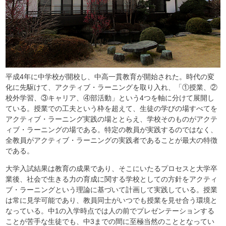
平成4年に中学校が開校し、中高一貫教育が開始された。時代の変
化に先駆けて、アクティブ・ラーニングを取り入れ、「①授業、②
校外学習、③キャリア、④部活動」という4つを軸に分けて展開し
ている。授業での工夫という枠を超えて、生徒の学びの場すべてを
アクティブ・ラーニング実践の場ととらえ、学校そのものがアクテ
ィブ・ラーニングの場である。特定の教員が実践するのではなく、
全教員がアクティブ・ラーニングの実践者であることが最大の特徴
である。
大学入試結果は教育の成果であり、そこにいたるプロセスと大学卒
業後、社会で生きる力の育成に関する学校としての方針をアクティ
ブ・ラーニングという理論に基づいて計画して実践している。授業
は常に見学可能であり、教員同士がいつでも授業を見せ合う環境と
なっている。中1の入学時点では人の前でプレゼンテーションする
ことが苦手な生徒でも、中3までの間に至極当然のこととなってい