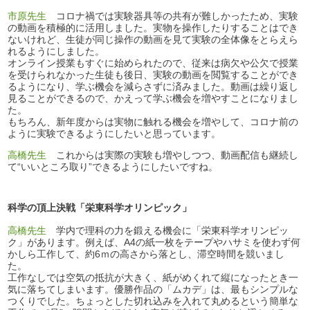
市原先生
コロナ禍では実験器具等の共有が難しかったため、実験
の動画を積極的に活用しました。実物を操作したりすることはでき
ないけれど、生徒が同じ操作の動画を見て実験の全体像をとらえら
れるようにしました。
オンライン授業もすぐに始められたので、従来は病欠や公欠で授業
を受けられなかった生徒も後日、実験の動画を閲覧することができ
るようになり、学ぶ機会を減らさずに済みました。動画は繰り返し
見ることができるので、かえって学ぶ機会を増やすことになりまし
た。
もちろん、新年度からは実物に触れる機会を増やして、コロナ前の
ように実験できるようにしたいと思っています。
高橋先生
これからは実際の実験も増やしつつ、動画配信も継続し
て“いいところ取り”できるようにしたいですね。
科学の頂上決戦「栄東科学オリンピック」
高橋先生
学内で理科の力を鍛える機会に「栄東科学オリンピッ
ク」があります。例えば、A4の紙一枚をテープやハサミを使わず何
かしら工作して、約6ｍの高さから落とし、滞空時間を競いまし
た。
工作なしでは空気の抵抗が大きく、紙がめくれて縦になったとき一
気に落ちてしまいます。優勝作品の「ムカデ」は、最もシンプルな
つくりでした。ちょっとした切れ込みを入れて丸めるという簡単な