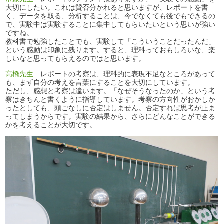
大切にしたい。これは賛否分かれると思いますが、レポートを書
く、データを取る、分析することは、今でなくても後でもできるの
で、実験中は実験することに集中してもらいたいという思いが強い
ですね。
教科書で勉強したことでも、実験して「こういうことだったんだ」
という感動は印象に残ります。すると、理科っておもしろいな、楽
しいなと思ってもらえるのではと思います。
高橋先生
レポートの考察は、理科的に表現不足なところがあって
も、まず自分の考えを言葉にすることを大切にしています。
ただし、感想と考察は違います。「なぜそうなったのか」という考
察はきちんと書くように指導しています。考察の方向性がおかしか
ったとしても、頭ごなしに否定はしません。否定すれば思考が止ま
ってしまうからです。実験の結果から、さらにどんなことができる
かを考えることが大切です。