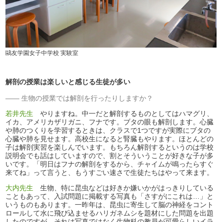
鷗友学園女子中学校 実験室
解剖の授業は楽しいと感じる生徒が多い
生物の授業では解剖を行ったりしますか？
若井先生
やりますね。中一だと解剖するものとしてはハマグリ、
イカ、アメリカザリガニ、フナです。ブタの眼も解剖します。心臓
や肺のつくりを学習するときは、クラスで1つですが実際にブタの
心臓や肺を見せます。高校生になると腎臓もやります。ほとんどの
子は解剖実習を楽しんでいます。もちろん解剖するというのは学校
説明会でも話はしていますので、割とそういうことが好きな子が多
いです。「明日はフナの解剖をするから、チャイムが鳴ったらすぐ
来てね」って言うと、もうすごい速さで生徒たちはやって来ます。
大内先生
生物、特に昆虫などは好きか嫌いかがはっきりしている
こともあって、入試問題に掲載する写真も「さすがにこれは…」と
いうものもあります。一昨年は、昆虫に寄生して脳の神経をコント
ロールして水に飛び込ませるハリガネムシを題材にした問題を出題
したのですが、それは写真ではなく生物科の教員が可愛らしいイラ