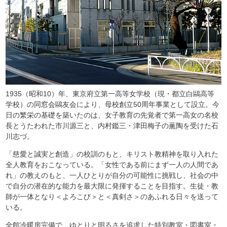
1935（昭和10）年、東京府立第一高等女学校（現・都立白鷗高等
学校）の同窓会鷗友会により、母校創立50周年事業として設立。今
日の繁栄の基礎を築いたのは、女子教育の先覚者で第一高女の名校
長とうたわれた市川源三と、内村鑑三・津田梅子の薫陶を受けた石
川志づ。
「慈愛と誠実と創造」の校訓のもと、キリスト教精神を取り入れた
全人教育をおこなっている。「女性である前にまず一人の人間であ
れ」の教えのもと、一人ひとりが自分の可能性に挑戦し、社会の中
で自分の潜在的な能力を最大限に発揮することを目指す。生徒・教
師が一体となり＜よろこび＞と＜真剣さ＞のあふれる日々を送って
いる。
全館冷暖房完備で、ゆとりと明るさを追求した特別教室・図書室・