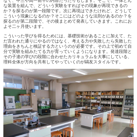
なく、中三や高一前半の内容だったりもします。そこで、一体どん
な装置を組んで、どういう実験をすればその現象が再現できるの
か？を探るのが第一段階です。次に再現はできたけれど、どうして
こういう現象になるのか？そこにはどのような法則があるのか？を
探るのが第二段階で、その後まとめて発表していきます。これにお
よそ二ヶ月使います。
こういった学びを得るためには、基礎技術があることに加えて、た
だ言われた通りにやるのではなく、考える力や失敗したら失敗した
理由をきちんと検証する力というのが必要です。その上で初めて自
分で実験を組みたてる力が育っていくようになります。発達段階と
その子達の学びの段階に合わせたカリキュラムを大事にしている、
理科全体が方向を共有してやっていくのが鷗友スタイルです。