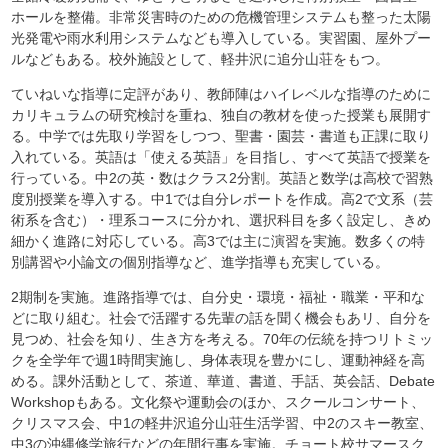
ホールを整備。非常災害時のための危機管理システムも整った太陽
光発電や雨水利用システムなども導入している。実習園、屋外プー
ルなどもある。校外施設として、軽井沢に追分山荘をもつ。
ていねいな指導に定評があり、教師陣はハイレベルな指導のために
カリキュラムの研究検討を重ね、独自の教材を使った授業も展開す
る。中学では先取り学習をしつつ、聖書・園芸・書道も正課に取り
入れている。英語は「使える英語」を目指し、すべて英語で授業を
行っている。中2の英・数はクラス2分割。英語と数学は高校で習熟
度別授業を導入する。中1では自分レポートを作成。高2で文系（芸
術系を含む）・理系コースに分かれ、選択科目を多く設定し、きめ
細かく進路に対応している。高3では主に演習を実施。数多くの特
別講習や小論文の個別指導など、進学指導も充実している。
2期制を実施。進路指導では、自分史・環境・福祉・職業・平和な
どに取り組む。社会で活躍する先輩の話を聞く機会もあリ、自分を
見つめ、社会を知り、生き方を考える。70年の伝統を持つリトミッ
クを全学年で週1時間実施し、身体表現を豊かにし、運動神経を高
める。課外活動として、茶道、華道、書道、手話、英会話、Debate
Workshopもある。文化祭や運動会のほか、スクールコンサート、
クリスマス会、中1の軽井沢追分山荘生活学習、中2のスキー教室、
中3の沖縄修学旅行などの年間行事を実施。チョート校サマースク