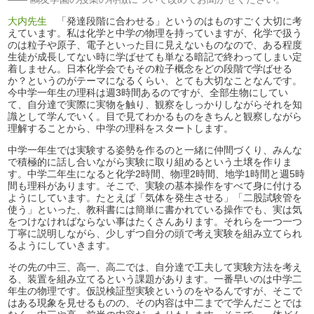
大内先生
「発達段階に合わせる」というのはものすごく大切に考
えています。私は化学と中学の物理を持っていますが、化学で扱う
のは粒子や原子、電子といった目に見えないものなので、ある程度
生徒が成長してない時に学ばせても単なる暗記で終わってしまい定
着しません。日本化学会でもその粒子概念をどの段階で学ばせる
か？というのがテーマになるくらい、とても大切なことなんです。
今中学一年生の理科は週3時間あるのですが、全部生物にしてい
て、自分達で実際に実物を触り、観察をしっかりしながらそれを知
識として学んでいく。目で見てわかるものをきちんと観察しながら
理解することから、中学の理科をスタートします。
中学一年生では実験する姿勢を作るのと一緒に仲間づくり、みんな
で積極的に話し合いながら実験に取り組めるという土壌を作りま
す。中学二年生になると化学2時間、物理2時間、地学1時間と週5時
間も理科があります。そこで、実験の基本操作をすべて身に付ける
ようにしています。たとえば「気体を発生させる」「二股試験管を
使う」といった、教科書には簡単に書かれている操作でも、実は気
をつけなければならない事はたくさんあります。それらを一つ一つ
丁寧に説明しながら、少しずつ自分の頭で考え実験を組み立てられ
るようにしていきます。
その先の中三、高一、高二では、自分達で工夫して実験方法を考え
る、装置を組み立てるという課題があります。一番早いのは中学二
年生の物理です。仮説検証型実験というのをやるんですが、そこで
はある現象を見せるものの、その内容は中二までで学んだことでは