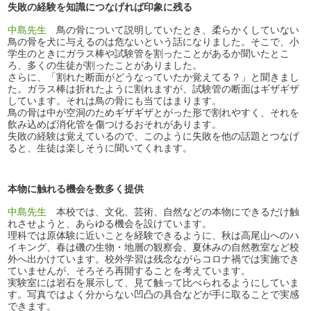
失敗の経験を知識につなげれば印象に残る
中島先生
鳥の骨について説明していたとき、柔らかくしていない
鳥の骨を犬に与えるのは危ないという話になりました。そこで、小
学生のときにガラス棒や試験管を割ったことがあるか聞いたとこ
ろ、多くの生徒が割ったことがありました。
さらに、「割れた断面がどうなっていたか覚えてる？」と聞きまし
た。ガラス棒は折れたように割れますが、試験管の断面はギザギザ
しています。それは鳥の骨にも当てはまります。
鳥の骨は中が空洞のためギザギザとがった形で割れやすく、それを
飲み込めば消化管を傷つけるおそれがあります。
失敗の経験は覚えているので、このように失敗を他の話題とつなげ
ると、生徒は楽しそうに聞いてくれます。
本物に触れる機会を数多く提供
中島先生
本校では、文化、芸術、自然などの本物にできるだけ触
れさせようと、あらゆる機会を設けています。
理科では原体験に近いことを経験できるように、秋は高尾山へのハ
イキング、春は磯の生物・地層の観察会、夏休みの自然教室など校
外へ出かけています。校外学習は残念ながらコロナ禍では実施でき
ていませんが、そろそろ再開することを考えています。
実験室には岩石を展示して、見て触って比べられるようにしていま
す。写真ではよく分からない凹凸の具合などが手に取ることで実感
できます。