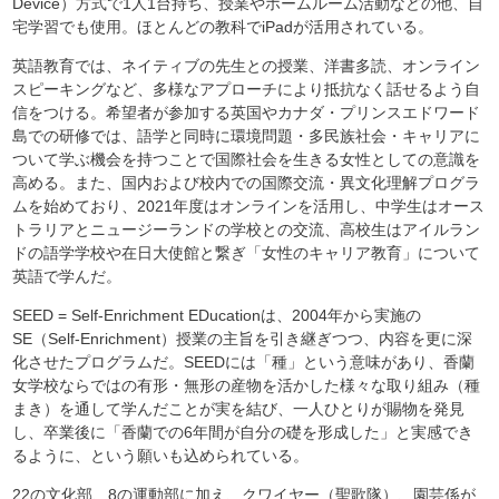
Device）方式で1人1台持ち、授業やホームルーム活動などの他、自
宅学習でも使用。ほとんどの教科でiPadが活用されている。
英語教育では、ネイティブの先生との授業、洋書多読、オンライン
スピーキングなど、多様なアプローチにより抵抗なく話せるよう自
信をつける。希望者が参加する英国やカナダ・プリンスエドワード
島での研修では、語学と同時に環境問題・多民族社会・キャリアに
ついて学ぶ機会を持つことで国際社会を生きる女性としての意識を
高める。また、国内および校内での国際交流・異文化理解プログラ
ムを始めており、2021年度はオンラインを活用し、中学生はオース
トラリアとニュージーランドの学校との交流、高校生はアイルラン
ドの語学学校や在日大使館と繋ぎ「女性のキャリア教育」について
英語で学んだ。
SEED = Self-Enrichment EDucationは、2004年から実施の
SE（Self-Enrichment）授業の主旨を引き継ぎつつ、内容を更に深
化させたプログラムだ。SEEDには「種」という意味があり、香蘭
女学校ならではの有形・無形の産物を活かした様々な取り組み（種
まき）を通して学んだことが実を結び、一人ひとりが賜物を発見
し、卒業後に「香蘭での6年間が自分の礎を形成した」と実感でき
るように、という願いも込められている。
22の文化部、8の運動部に加え、クワイヤー（聖歌隊）、園芸係が