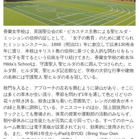
香蘭女学校は、英国聖公会のE・ビカステス主教による聖ヒルダ・
ミッションの信仰の証しとして、「女子の教育」のために建てられ
たミッションスクール。1888（明治21）年に創立して以来130有余
年に渡り、本校はキリスト教の信仰に基づく全人的な関わりをもっ
て女子を育てるという伝統を守り続けてきた。香蘭女学校の欧名St.
Hilda’s Schoolは、守護聖人 聖ヒルダの名に因んでつけられた。ヒ
ルダ祭、ヒルダ賞、聖ヒルダ記念館など、学校の大切な行事や建物
の名称には守護聖人 聖ヒルダの名を冠している。
校門を入ると、アプローチの左右を囲むように築山があり、そこに
は多くの草木が生い茂り、季節を問わず1年を通して色とりどりの
花々が咲き誇る。校舎は落ち着いた雰囲気で、レンガの校舎が木々
の緑と見事に調和している。テニスコートのほか、陸上競技用のト
ラックとしても整備され、体育の授業や運動部の活動のみならず、
朝や昼休みには生徒たちが元気に走り回っている。すべてのホーム
ルーム教室には電子黒板が設置されており、効果的に使用されてい
る。また、中等科1年生からiPadをBYOD（Bring Your Own