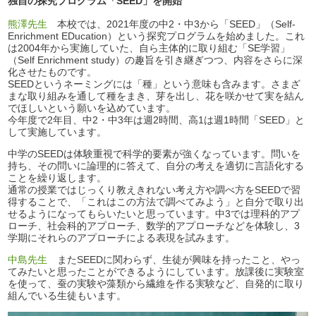
独自の探究プログラム「SEED」を開始
熊澤先生
本校では、2021年度の中2・中3から「SEED」（Self-
Enrichment EDucation）という探究プログラムを始めました。これ
は2004年から実施していた、自ら主体的に取り組む「SE学習」
（Self Enrichment study）の趣旨を引き継ぎつつ、内容をさらに深
化させたものです。
SEEDというネーミングには「種」という意味も含みます。さまざ
まな取り組みを通して種をまき、芽を出し、花を咲かせて実を結ん
でほしいという願いを込めています。
今年度で2年目、中2・中3年は週2時間、高1は週1時間「SEED」と
して実施しています。
中学のSEEDは体験重視で科学的要素が強くなっています。問いを
持ち、その問いに論理的に答えて、自分の考えを適切に言語化する
ことを繰り返します。
通常の授業ではじっくり教えきれない考え方や調べ方をSEEDで習
得することで、「これはこの方法で調べてみよう」と自分で取り出
せるようになってもらいたいと思っています。中3では理科的アプ
ローチ、社会科的アプローチ、数学的アプローチなどを体験し、3
学期にそれらのアプローチによる表現を試みます。
中島先生
またSEEDに関わらず、生徒が興味を持ったこと、やっ
てみたいと思ったことができるようにしています。放課後に実験室
を使って、蚕の実験や藻類から繊維を作る実験など、自発的に取り
組んでいる生徒もいます。