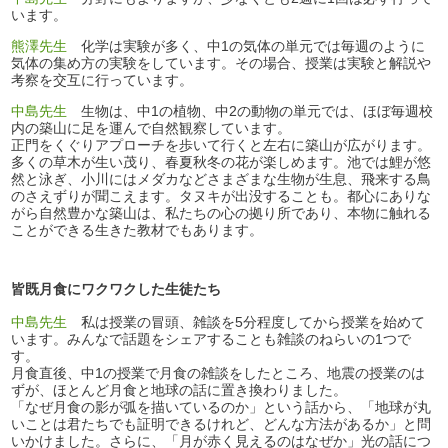
います。
熊澤先生
化学は実験が多く、中1の気体の単元では毎週のように
気体の集め方の実験をしています。その場合、授業は実験と解説や
考察を交互に行っています。
中島先生
生物は、中1の植物、中2の動物の単元では、ほぼ毎週校
内の築山に足を運んで自然観察しています。
正門をくぐりアプローチを歩いて行くと左右に築山が広がります。
多くの草木が生い茂り、春夏秋冬の花が楽しめます。池では鯉が悠
然と泳ぎ、小川にはメダカなどさまざまな生物が生息、飛来する鳥
のさえずりが聞こえます。タヌキが出没することも。都心にありな
がら自然豊かな築山は、私たちの心の拠り所であり、本物に触れる
ことができる生きた教材でもあります。
皆既月食にワクワクした生徒たち
中島先生
私は授業の冒頭、雑談を5分程度してから授業を始めて
います。みんなで話題をシェアすることも雑談のねらいの1つで
す。
月食直後、中1の授業で月食の雑談をしたところ、地震の授業のは
ずが、ほとんど月食と地球の話に置き換わりました。
「なぜ月食の影が弧を描いているのか」という話から、「地球が丸
いことは君たちでも証明できるけれど、どんな方法があるか」と問
いかけました。さらに、「月が赤く見えるのはなぜか」光の話につ