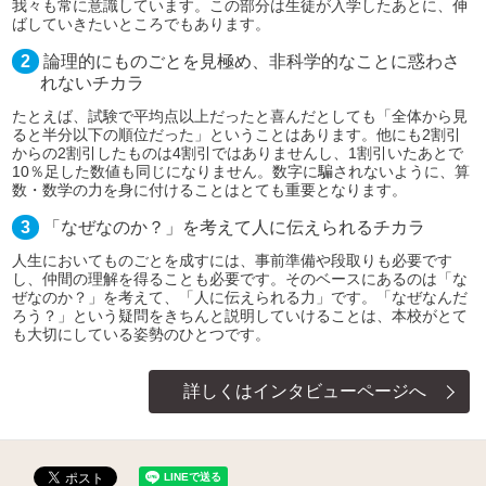
我々も常に意識しています。この部分は生徒が入学したあとに、伸
ばしていきたいところでもあります。
2
論理的にものごとを見極め、非科学的なことに惑わさ
れないチカラ
たとえば、試験で平均点以上だったと喜んだとしても「全体から見
ると半分以下の順位だった」ということはあります。他にも2割引
からの2割引したものは4割引ではありませんし、1割引いたあとで
10％足した数値も同じになりません。数字に騙されないように、算
数・数学の力を身に付けることはとても重要となります。
3
「なぜなのか？」を考えて人に伝えられるチカラ
人生においてものごとを成すには、事前準備や段取りも必要です
し、仲間の理解を得ることも必要です。そのベースにあるのは「な
ぜなのか？」を考えて、「人に伝えられる力」です。「なぜなんだ
ろう？」という疑問をきちんと説明していけることは、本校がとて
も大切にしている姿勢のひとつです。
詳しくはインタビューページへ