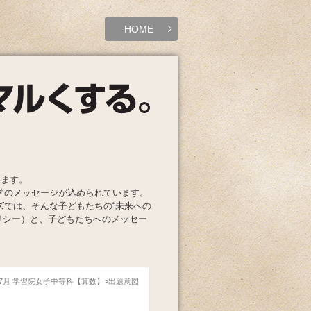
HOME
います。
学のメッセージが込められています。
ズでは、そんな子どもたちの“未来への
リシー）と、子どもたちへのメッセー
年07月 学習院女子中等科【算数】
出題意図