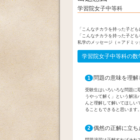
学習院女子中等科
「こんなチカラを持った子ども
「こんなチカラを持った子ども
私学のメッセージ（＝アドミッ
学習院女子中等科の数
問題の意味を理解
1
受験生はいろいろな問題に
うやって解く」という解法
んと理解して解いてほしい
ることもできると思います
偶然の正解に立ち
2
問題演習は正解すればそれ