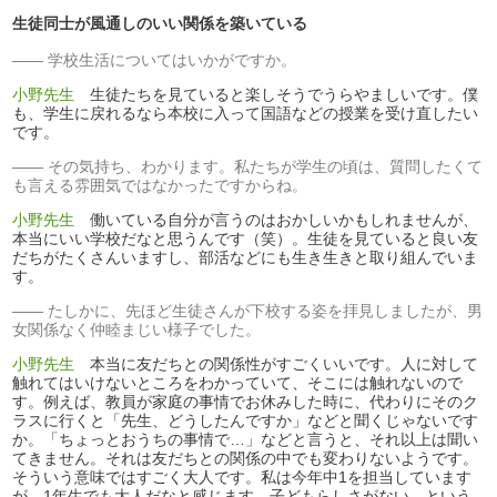
生徒同士が風通しのいい関係を築いている
学校生活についてはいかがですか。
小野先生
生徒たちを見ていると楽しそうでうらやましいです。僕
も、学生に戻れるなら本校に入って国語などの授業を受け直したい
です。
その気持ち、わかります。私たちが学生の頃は、質問したくて
も言える雰囲気ではなかったですからね。
小野先生
働いている自分が言うのはおかしいかもしれませんが、
本当にいい学校だなと思うんです（笑）。生徒を見ていると良い友
だちがたくさんいますし、部活などにも生き生きと取り組んでいま
す。
たしかに、先ほど生徒さんが下校する姿を拝見しましたが、男
女関係なく仲睦まじい様子でした。
小野先生
本当に友だちとの関係性がすごくいいです。人に対して
触れてはいけないところをわかっていて、そこには触れないので
す。例えば、教員が家庭の事情でお休みした時に、代わりにそのク
ラスに行くと「先生、どうしたんですか」などと聞くじゃないです
か。「ちょっとおうちの事情で…」などと言うと、それ以上は聞い
てきません。それは友だちとの関係の中でも変わりないようです。
そういう意味ではすごく大人です。私は今年中1を担当しています
が、1年生でも大人だなと感じます。子どもらしさがない、という