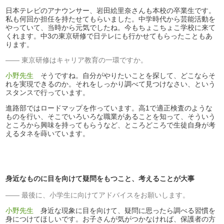
日本テレビのアナウンサー、岩田絵里奈さんも本校の卒業生です。
私も何回か担任を持たせてもらいました。中学時代から芸能活動を
やっていて、当時から元気でしたね。今もちょこちょこ学校に来て
くれます。中3の東京研修で日テレにも行かせてもらったこともあ
ります。
東京研修はキャリア教育の一環ですか。
小野先生
そうですね。自分がやりたいことを探して、どこならそ
れを実現できるのか。それをしっかり調べて見つけなさい、という
スタンスで行っています。
進路部ではロードマップを作っています。高1で適正検査のような
ものを行い、そこでいろいろな職業があることを知って、そういう
ところから興味を持ってもらうなど、ところどころで生徒自身が考
えるタネを蒔いています。
身近なものに目を向けて疑問をもつこと、考えることが大事
最後に、小学生に向けてアドバイスをお願いします。
小野先生
身近な現象に目を向けて、疑問に思ったら調べる習慣を
身につけてほしいです。お子さんが気がつかなければ、保護者の方