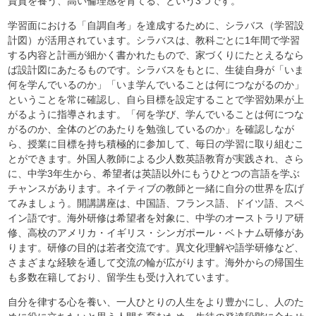
資質を養う、高い倫理感を育てる、という3つです。
学習面における「自調自考」を達成するために、シラバス（学習設
計図）が活用されています。シラバスは、教科ごとに1年間で学習
する内容と計画が細かく書かれたもので、家づくりにたとえるなら
ば設計図にあたるものです。シラバスをもとに、生徒自身が「いま
何を学んでいるのか」「いま学んでいることは何につながるのか」
ということを常に確認し、自ら目標を設定することで学習効果が上
がるように指導されます。「何を学び、学んでいることは何につな
がるのか、全体のどのあたりを勉強しているのか」を確認しなが
ら、授業に目標を持ち積極的に参加して、毎日の学習に取り組むこ
とができます。外国人教師による少人数英語教育が実践され、さら
に、中学3年生から、希望者は英語以外にもうひとつの言語を学ぶ
チャンスがあります。ネイティブの教師と一緒に自分の世界を広げ
てみましょう。開講講座は、中国語、フランス語、ドイツ語、スペ
イン語です。海外研修は希望者を対象に、中学のオーストラリア研
修、高校のアメリカ・イギリス・シンガポール・ベトナム研修があ
ります。研修の目的は若者交流です。異文化理解や語学研修など、
さまざまな経験を通して交流の輪が広がります。海外からの帰国生
も多数在籍しており、留学生も受け入れています。
自分を律する心を養い、一人ひとりの人生をより豊かにし、人のた