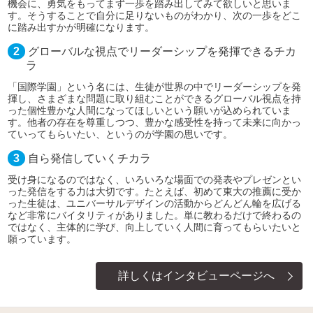
機会に、勇気をもってまず一歩を踏み出してみて欲しいと思いま
す。そうすることで自分に足りないものがわかり、次の一歩をどこ
に踏み出すかが明確になります。
2
グローバルな視点でリーダーシップを発揮できるチカ
ラ
「国際学園」という名には、生徒が世界の中でリーダーシップを発
揮し、さまざまな問題に取り組むことができるグローバル視点を持
った個性豊かな人間になってほしいという願いが込められていま
す。他者の存在を尊重しつつ、豊かな感受性を持って未来に向かっ
ていってもらいたい、というのが学園の思いです。
3
自ら発信していくチカラ
受け身になるのではなく、いろいろな場面での発表やプレゼンとい
った発信をする力は大切です。たとえば、初めて東大の推薦に受か
った生徒は、ユニバーサルデザインの活動からどんどん輪を広げる
など非常にバイタリティがありました。単に教わるだけで終わるの
ではなく、主体的に学び、向上していく人間に育ってもらいたいと
願っています。
詳しくはインタビューページへ