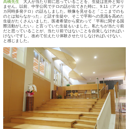
髙橋先生
大人が当たり前に思っていることを、生徒は意外と知り
ません。以前、中学公民でテロの話が出てきた時に、9.11（アメリ
カ同時多発テロ）の話もしました。映像を見せると「ここまでのも
のとは知らなかった」と話す生徒や、そこで平和への意識を高めた
生徒がたくさんいました。医者希望から変わって「平和に関する国
際活動がしたい」と言っていた生徒もいました。私たちが当たり前
だと思っていることが、当たり前ではないことを自覚しなければい
けないですし、改めて伝えたり体験させたりしなければいけない、
と感じました。