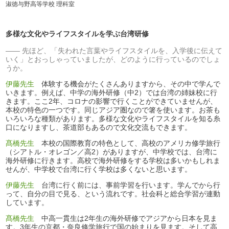
淑徳与野高等学校 理科室
多様な文化やライフスタイルを学ぶ台湾研修
先ほど、「失われた言葉やライフスタイルを、入学後に伝えて
いく」とおっしゃっていましたが、どのように行っているのでしょ
うか。
伊藤先生
体験する機会がたくさんありますから、その中で学んで
いきます。例えば、中学の海外研修（中2）では台湾の姉妹校に行
きます。ここ2年、コロナの影響で行くことができていませんが、
本校の特色の一つです。同じアジア圏なので箸を使います。お茶も
いろいろな種類があります。多様な文化やライフスタイルを知る糸
口になりますし、茶道部もあるので文化交流もできます。
髙橋先生
本校の国際教育の特色として、高校のアメリカ修学旅行
（シアトル・オレゴン／高2）がありますが、中学校では、台湾に
海外研修に行きます。高校で海外研修をする学校は多いかもしれま
せんが、中学校で台湾に行く学校は多くないと思います。
伊藤先生
台湾に行く前には、事前学習を行います。学んでから行
って、自分の目で見る、という流れです。社会科と総合学習が連動
しています。
髙橋先生
中高一貫生は2年生の海外研修でアジアから日本を見ま
す。3年生の京都・奈良修学旅行で国の始まりを見ます。そして高