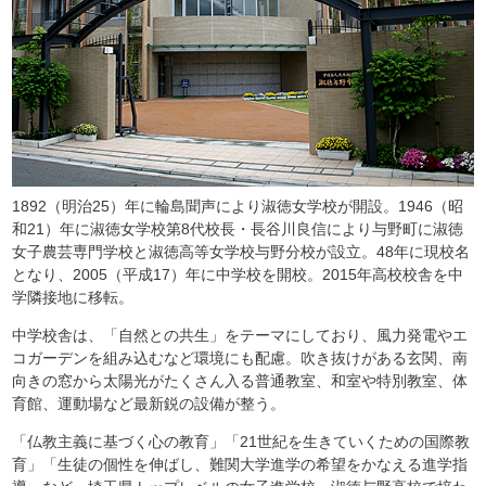
1892（明治25）年に輪島聞声により淑徳女学校が開設。1946（昭
和21）年に淑徳女学校第8代校長・長谷川良信により与野町に淑徳
女子農芸専門学校と淑徳高等女学校与野分校が設立。48年に現校名
となり、2005（平成17）年に中学校を開校。2015年高校校舎を中
学隣接地に移転。
中学校舎は、「自然との共生」をテーマにしており、風力発電やエ
コガーデンを組み込むなど環境にも配慮。吹き抜けがある玄関、南
向きの窓から太陽光がたくさん入る普通教室、和室や特別教室、体
育館、運動場など最新鋭の設備が整う。
「仏教主義に基づく心の教育」「21世紀を生きていくための国際教
育」「生徒の個性を伸ばし、難関大学進学の希望をかなえる進学指