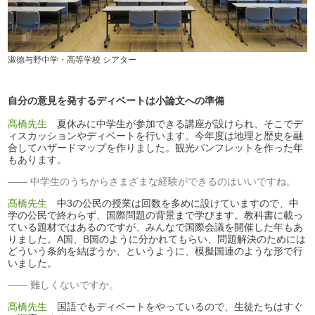
淑徳与野中学・高等学校 シアター
自分の意見を発するディベートは小論文への準備
髙橋先生
夏休みに中学生が参加できる講座が設けられ、そこでデ
ィスカッションやディベートを行います。今年度は地理と歴史を融
合してハザードマップを作りました。観光パンフレットを作った年
もあります。
中学生のうちからさまざまな経験ができるのはいいですね。
髙橋先生
中3の公民の授業は回数を多めに設けていますので、中
学の公民で終わらず、国際問題の背景まで学びます。教科書に載っ
ている題材ではあるのですが、みんなで国際会議を開催した年もあ
りました。A国、B国のように分かれてもらい、問題解決のためには
どういう条約を結ぼうか、というように、模擬国連のような形で行
いました。
難しくないですか。
髙橋先生
国語でもディベートをやっているので、生徒たちはすぐ