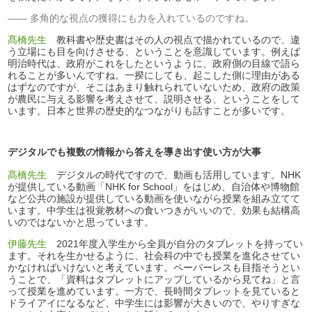
多角的な視点の獲得にも力を入れているのですね。
髙橋先生
教科書や歴史書はその人の視点で描かれているので、違
う立場にも目を向けさせる、ということを意識しています。例えば
明治時代は、政府がこれをしたというように、政府側の目線で語ら
れることが多いんですね。一揆にしても、起こした側に理由がある
はずなのですが、そこはあまり触れられていないため、政府の政策
が農民に与える影響を考えさせて、説明させる、ということをして
います。日本と世界の歴史的なつながりも話すことが多いです。
デジタルでも複数の情報から答えを導き出す使い方が大事
髙橋先生
デジタルの時代ですので、動画も活用しています。NHK
が提供している動画「NHK for School」をはじめ、自治体や博物館
など公共の施設が提供している動画を使いながら授業を組み立てて
います。中学生は視覚教材への食いつきがいいので、効果も結構高
いのではないかと思っています。
伊藤先生
2021年度入学生から全員が自分のタブレットを持ってい
ます。それを生かせるように、社会科の中でも授業を進化させてい
かなければいけないと考えています。ペーパーレスも目指そうとい
うことで、「資料はタブレットにアップしているから見てね」と言
って授業を進めています。一方で、長時間タブレットを見ていると
ドライアイになるなど、中学生には影響が大きいので、やりすぎな