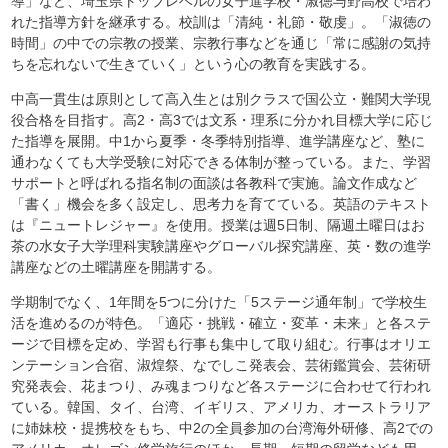
導」など、埼玉県トップレベルの女子進学校・淑徳与野高校で培わ
れた指導方針を継承する。校訓は「清純・礼節・敬虔」。「淑徳の
時間」の中での宗教の授業、宗教行事などを通じ「常に感謝の気持
ちを忘れないで生きていく」という心の教育を実践する。
中高一貫生は原則として高入生とは別クラスで国公立・難関大学現
役合格を目指す。高2・高3では文系・理系に分かれ目標大学に応じ
た指導を展開。中1から夏季・冬季特別指導、進学講座など、塾に
通わなくても大学受験に対応できる体制が整っている。また、学習
サポートと呼ばれる指名制の面談は各教科で実施。論文作成など
「書く」機会を多く設定し、思考力を育てている。英語のテキスト
は『ニュートレジャー』を使用。授業は週5日制、隔週土曜日はお
茶の水女子大学理科実験講座やグローバル探究講座、英・数の進学
講座などの土曜講座を開講する。
学期制でなく、1年間を5つに分けた「5ステージ通年制」で学校生
活を進めるのが特色。「適応・挑戦・確立・変革・未来」と各ステ
ージで目標を定め、学習も行事も集中して取り組む。行事はオリエ
ンテーション合宿、淑煌祭、なでしこ発表会、芸術鑑賞会、芸術研
究発表会、花まつり、み魂まつりなど各ステージに合わせて行われ
ている。韓国、タイ、台湾、イギリス、アメリカ、オーストラリア
に姉妹校・提携校をもち、中2の全員参加の台湾海外研修、高2での