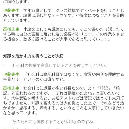
に順応します。
伊藤先生
学年行事として、クラス対抗でディベートを行うことも
あります。論題は現代的なテーマです。小論文につなぐことを目的
としています。
髙橋先生
小論文にしても議論にしても、そこで書いたり話したり
する時に自分の言葉に落とし込む必要があります。その作業をさせ
る機会を、数多く設けることが大事であると思っています。
知識を活かす力を養うことが大切
社会科の授業で意識していることを教えてください。
伊藤先生
「社会科は暗記科目ではなくて、背景や内容を理解する
科目だよ」というのが口癖ですね。
髙橋先生
社会科は知識量が多い科目なので、よく「暗記」「暗
記」と言われるのですが、「それは勘違いだよね」と言いたいで
す。大学受験を考えると、共通テストなどは暗記ではとても太刀打
ちできません。知識を蓄えるのは大前提とした上で、それをどう活
かすか。思考する、表現する、というところを大事にしていきたい
なと思っています。
そのためにも体験することが大切なのですね。