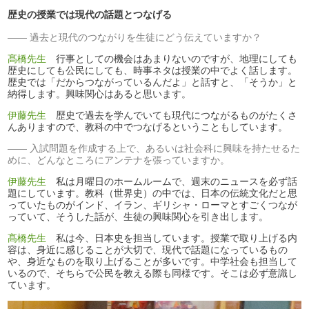
歴史の授業では現代の話題とつなげる
過去と現代のつながりを生徒にどう伝えていますか？
髙橋先生
行事としての機会はあまりないのですが、地理にしても
歴史にしても公民にしても、時事ネタは授業の中でよく話します。
歴史では「だからつながっているんだよ」と話すと、「そうか」と
納得します。興味関心はあると思います。
伊藤先生
歴史で過去を学んでいても現代につながるものがたくさ
んありますので、教科の中でつなげるということもしています。
入試問題を作成する上で、あるいは社会科に興味を持たせるた
めに、どんなところにアンテナを張っていますか。
伊藤先生
私は月曜日のホームルームで、週末のニュースを必ず話
題にしています。教科（世界史）の中では、日本の伝統文化だと思
っていたものがインド、イラン、ギリシャ・ローマとすごくつなが
っていて、そうした話が、生徒の興味関心を引き出します。
髙橋先生
私は今、日本史を担当しています。授業で取り上げる内
容は、身近に感じることが大切で、現代で話題になっているもの
や、身近なものを取り上げることが多いです。中学社会も担当して
いるので、そちらで公民を教える際も同様です。そこは必ず意識し
ています。