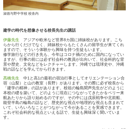
淑徳与野中学校 校舎内
建学の時代を想像させる校長先生の講話
伊藤先生
アジアや欧米など世界8カ国に姉妹校があります。こち
らから行くだけでなく、姉妹校からもたくさんの留学生が来てくれ
ますので、そういう体験から興味を持つ生徒もいます。
修学旅行などの行き先も、今年はコロナ禍のために国内になってい
ますが、行事の前には必ず社会科の教員が出向いて、社会科的な背
景や歴史、文化などをレクチャーします。沖縄では琉球史や、沖縄
戦の話などを学んでから行きます。
髙橋先生
中1と高1の最初の宿泊行事としてオリエンテーション合
宿（山梨）と山の教室（長野）があります。その際に必ず校長から
「建学の精神」の話があります。校祖の輪島聞声先生がどのように
本校の礎を築いて、どのように現在につながってきたかをペリー来
航あたりから語り始めるのですが、その中には戊辰戦争や北前船、
能登半島の輪島の話など、歴史的な視点や地理的な視点も含まれて
いて、いろいろなことがつながって今があることを実感できます。
これぞ社会科的な視点といえる話で、生徒も興味深く聞いていま
す。