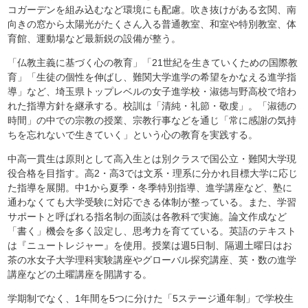
コガーデンを組み込むなど環境にも配慮。吹き抜けがある玄関、南
向きの窓から太陽光がたくさん入る普通教室、和室や特別教室、体
育館、運動場など最新鋭の設備が整う。
「仏教主義に基づく心の教育」「21世紀を生きていくための国際教
育」「生徒の個性を伸ばし、難関大学進学の希望をかなえる進学指
導」など、埼玉県トップレベルの女子進学校・淑徳与野高校で培わ
れた指導方針を継承する。校訓は「清純・礼節・敬虔」。「淑徳の
時間」の中での宗教の授業、宗教行事などを通じ「常に感謝の気持
ちを忘れないで生きていく」という心の教育を実践する。
中高一貫生は原則として高入生とは別クラスで国公立・難関大学現
役合格を目指す。高2・高3では文系・理系に分かれ目標大学に応じ
た指導を展開。中1から夏季・冬季特別指導、進学講座など、塾に
通わなくても大学受験に対応できる体制が整っている。また、学習
サポートと呼ばれる指名制の面談は各教科で実施。論文作成など
「書く」機会を多く設定し、思考力を育てている。英語のテキスト
は『ニュートレジャー』を使用。授業は週5日制、隔週土曜日はお
茶の水女子大学理科実験講座やグローバル探究講座、英・数の進学
講座などの土曜講座を開講する。
学期制でなく、1年間を5つに分けた「5ステージ通年制」で学校生