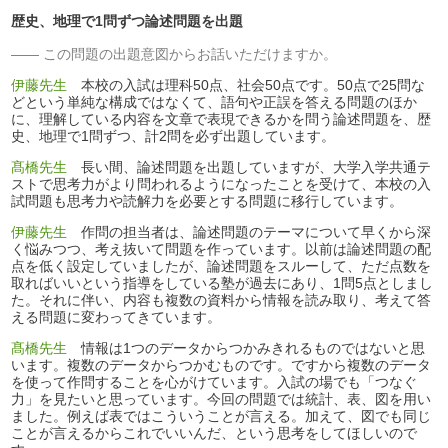
歴史、地理で1問ずつ論述問題を出題
この問題の出題意図からお話いただけますか。
伊藤先生
本校の入試は理科50点、社会50点です。50点で25問な
どという単純な構成ではなくて、語句や正誤を答える問題のほか
に、理解している内容を文章で表現できるかを問う論述問題を、歴
史、地理で1問ずつ、計2問を必ず出題しています。
髙橋先生
長い間、論述問題を出題していますが、大学入学共通テ
ストで思考力がより問われるようになったことを受けて、本校の入
試問題も思考力や読解力を必要とする問題に移行しています。
伊藤先生
作問の担当者は、論述問題のテーマについて早くから深
く悩みつつ、考え抜いて問題を作っています。以前は論述問題の配
点を低く設定していましたが、論述問題をスルーして、ただ点数を
取ればいいという指導をしている塾が過去にあり、1問5点としまし
た。それに伴い、内容も複数の資料から情報を読み取り、考えて答
える問題に変わってきています。
髙橋先生
情報は1つのデータからつかみきれるものではないと思
います。複数のデータからつかむものです。ですから複数のデータ
を使って作問することを心がけています。入試の場でも「つなぐ
力」を見たいと思っています。今回の問題では統計、表、図を用い
ました。例えば表ではこういうことが言える。加えて、図でも同じ
ことが言えるからこれでいいんだ、という思考をしてほしいので