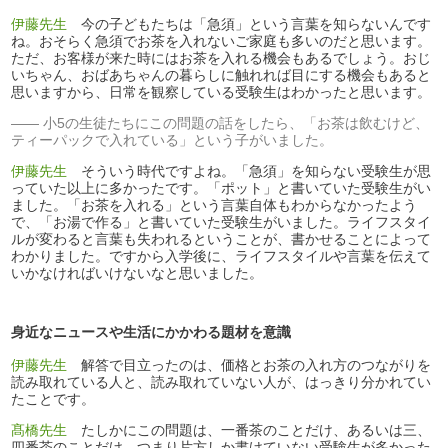
伊藤先生
今の子どもたちは「急須」という言葉を知らないんです
ね。おそらく急須でお茶を入れないご家庭も多いのだと思います。
ただ、お客様が来た時にはお茶を入れる機会もあるでしょう。おじ
いちゃん、おばあちゃんの暮らしに触れれば目にする機会もあると
思いますから、日常を観察している受験生はわかったと思います。
小5の生徒たちにこの問題の話をしたら、「お茶は飲むけど、
ティーパックで入れている」という子がいました。
伊藤先生
そういう時代ですよね。「急須」を知らない受験生が思
っていた以上に多かったです。「ポット」と書いていた受験生がい
ました。「お茶を入れる」という言葉自体もわからなかったよう
で、「お湯で作る」と書いていた受験生がいました。ライフスタイ
ルが変わると言葉も失われるということが、書かせることによって
わかりました。ですから入学後に、ライフスタイルや言葉を伝えて
いかなければいけないなと思いました。
身近なニュースや生活にかかわる題材を意識
伊藤先生
解答で目立ったのは、価格とお茶の入れ方のつながりを
読み取れている人と、読み取れていない人が、はっきり分かれてい
たことです。
髙橋先生
たしかにこの問題は、一番茶のことだけ、あるいは三、
四番茶のことだけ、つまり片方しか書けていない受験生が多かった