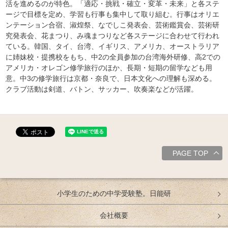
活を進めるのが特色。「適応・挑戦・確立・変革・未来」と各ステ
ージで目標を定め、学習も行事も集中して取り組む。行事はオリエ
ンテーション合宿、淑煌祭、なでしこ発表会、芸術鑑賞会、芸術研
究発表会、花まつり、み魂まつりなど各ステージに合わせて行われ
ている。韓国、タイ、台湾、イギリス、アメリカ、オーストラリア
に姉妹校・提携校をもち、中2の全員参加の台湾海外研修、高2での
アメリカ・オレゴン修学旅行のほか、長期・短期の留学なども用
意。中3の修学旅行は京都・奈良で、日本文化への理解も深める。
クラブ活動は剣道、バトン、サッカー、吹奏楽などが活躍。
PAGE TOP
小学生のための中学受験塾。日能研
会社概要