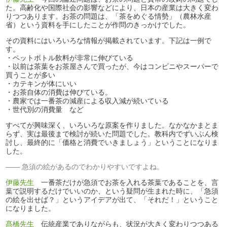
た。高齢化や国際社会の影響などにより、日本の産業は大きく変わ
りつつあります。お茶の問題は、「茶をめぐる情勢」（農林水産
省）という資料を手にしたことが作問のきっかけでした。
その資料にはいろいろな情報が掲載されています。下記は一例で
す。
・ペットボトル飲料が非常に伸びている
・以前は茶葉をお茶屋さんで買ったが、今はコンビニやスーパーで
買うことが多い
・カテキンが体にいい
・お茶自体の消費は伸びている。
・農家では一番茶の減産による収入減が続いている
・世代別の消費量 など
すべてが興味深く、いろいろな原案を作りました。なかなかまとま
らず、実は最後まで検討が続いた問題でした。教科内でずいぶん検
討し、最終的に「価格と消費でいきましょう」ということになりま
した。
急須の絵があるのでわかりやすいですよね。
伊藤先生
一番茶だけが急須でお茶を入れる茶葉であることを、言
葉で説明するだけでいいのか、という疑問が生まれた時に、「急須
の絵を出せば？」というアイデアが出て、「それだ！」ということ
になりました。
髙橋先生
伝統産業でありながらも、状況が大きく変わりつつある