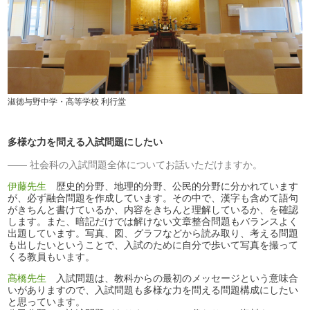
淑徳与野中学・高等学校 利行堂
多様な力を問える入試問題にしたい
社会科の入試問題全体についてお話いただけますか。
伊藤先生
歴史的分野、地理的分野、公民的分野に分かれています
が、必ず融合問題を作成しています。その中で、漢字も含めて語句
がきちんと書けているか、内容をきちんと理解しているか、を確認
します。また、暗記だけでは解けない文章整合問題もバランスよく
出題しています。写真、図、グラフなどから読み取り、考える問題
も出したいということで、入試のために自分で歩いて写真を撮って
くる教員もいます。
髙橋先生
入試問題は、教科からの最初のメッセージという意味合
いがありますので、入試問題も多様な力を問える問題構成にしたい
と思っています。