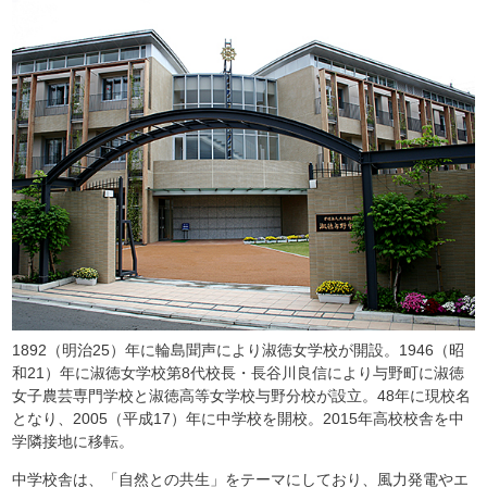
1892（明治25）年に輪島聞声により淑徳女学校が開設。1946（昭
和21）年に淑徳女学校第8代校長・長谷川良信により与野町に淑徳
女子農芸専門学校と淑徳高等女学校与野分校が設立。48年に現校名
となり、2005（平成17）年に中学校を開校。2015年高校校舎を中
学隣接地に移転。
中学校舎は、「自然との共生」をテーマにしており、風力発電やエ