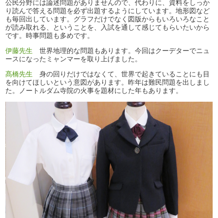
公民分野には論述問題がありませんので、代わりに、資料をしっか
り読んで答える問題を必ず出題するようにしています。地形図など
も毎回出しています。グラフだけでなく図版からもいろいろなこと
が読み取れる、ということを、入試を通して感じてもらいたいから
です。時事問題も多めです。
伊藤先生
世界地理的な問題もあります。今回はクーデターでニュ
ースになったミャンマーを取り上げました。
髙橋先生
身の回りだけではなくて、世界で起きていることにも目
を向けてほしいという意図があります。昨年は難民問題を出しまし
た。ノートルダム寺院の火事を題材にした年もあります。