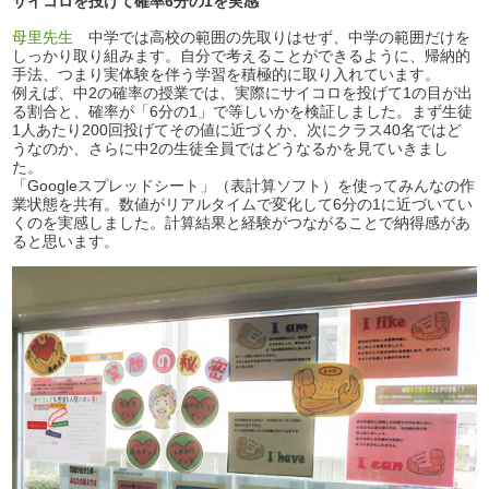
サイコロを投げて確率6分の1を実感
母里先生
中学では高校の範囲の先取りはせず、中学の範囲だけを
しっかり取り組みます。自分で考えることができるように、帰納的
手法、つまり実体験を伴う学習を積極的に取り入れています。
例えば、中2の確率の授業では、実際にサイコロを投げて1の目が出
る割合と、確率が「6分の1」で等しいかを検証しました。まず生徒
1人あたり200回投げてその値に近づくか、次にクラス40名ではど
うなのか、さらに中2の生徒全員ではどうなるかを見ていきまし
た。
「Googleスプレッドシート」（表計算ソフト）を使ってみんなの作
業状態を共有。数値がリアルタイムで変化して6分の1に近づいてい
くのを実感しました。計算結果と経験がつながることで納得感があ
ると思います。