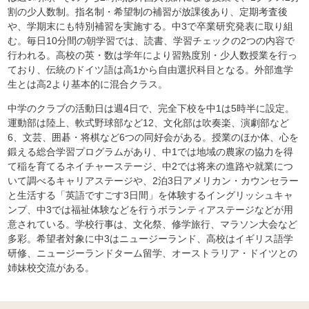
割の少人数制。指名制・希望制の補習が放課後あり、定期考査後
や、学期末にも特別補習を実施する。中3で卒業研究発表に取り組
む。毎日10分間の朝学習では、読書、学習チェックの2つの内容で
行われる。高校の英・数は学年により習熟度別・少人数授業を行っ
ており、伝統のドイツ語は高1から自由選択科目となる。外部進学
生とは高2より基本的に混合クラス。
中学のクラブの活動日は週4日で、完全下校を中1は5時半に設定。
運動部は陸上、軟式野球部など12、文化部は吹奏楽、演劇部など
6、文芸、囲碁・将棋など6つの同好会がある。授業のほか体、心を
鍛える総合学習プログラムがあり、中1では地域の農家の協力を得
て稲を育てるネイチャーステージ、中2では将来の進路や就業につ
いて調べるキャリアステージや、2泊3日アメリカン・カウンセラー
と生活する「英語ですごす3日間」を体験するイングリッシュキャ
ンプ、中3では福祉体験などを行うボランティアステージなどが用
意されている。学校行事は、文化祭、修学旅行、マラソン大会など
多彩。希望者対象に中3はニュージーランド、高校はイギリス語学
研修、ニュージーランドターム留学、オーストラリア・ドイツとの
姉妹校交流がある。