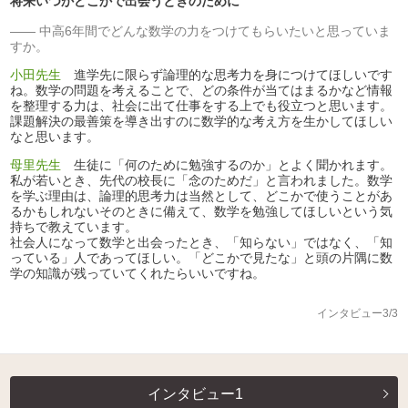
将来いつかどこかで出会うときのために
中高6年間でどんな数学の力をつけてもらいたいと思っていま
すか。
小田先生
進学先に限らず論理的な思考力を身につけてほしいです
ね。数学の問題を考えることで、どの条件が当てはまるかなど情報
を整理する力は、社会に出て仕事をする上でも役立つと思います。
課題解決の最善策を導き出すのに数学的な考え方を生かしてほしい
なと思います。
母里先生
生徒に「何のために勉強するのか」とよく聞かれます。
私が若いとき、先代の校長に「念のためだ」と言われました。数学
を学ぶ理由は、論理的思考力は当然として、どこかで使うことがあ
るかもしれないそのときに備えて、数学を勉強してほしいという気
持ちで教えています。
社会人になって数学と出会ったとき、「知らない」ではなく、「知
っている」人であってほしい。「どこかで見たな」と頭の片隅に数
学の知識が残っていてくれたらいいですね。
インタビュー3/3
インタビュー1