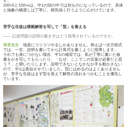
す。
100×5と100×xは、中1の頭の中では別ものになっているので、具体
と抽象の橋渡しは丁寧に、根気強く行うように心がけています。
苦手な生徒は模範解答を写して「型」を覚える
記述問題の説明の書き方はどう指導されているのですか。
母里先生
地道にコツコツやるしかありません。例えば一次方程式
では、一言、説明を書いてから計算式を書くように指導します。
それでも身につかない場合、中1の補習では、私が丁寧に書いた板
書をかき写してもらったり、「なぜ、ここでこの言葉が必要だと思
う？」と聞いたりします。説明できないとなかなか手を動かさない
ので、中1は真似させていました。型にはめるのはよくありません
が、苦手な生徒はまず型を覚えて解答の流れをつかむことを優先し
ています。