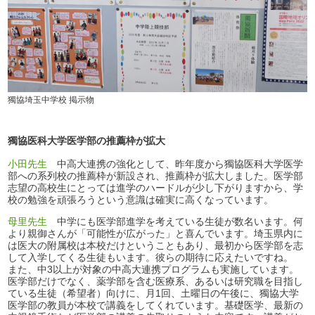
獨協埼玉中学校 掲示物
獨協医科大学医学部の推薦枠が拡大
小田先生
中高大連携の強化として、昨年度から獨協医科大学医学
部への系列校の推薦枠が新設され、推薦枠が拡大しました。医学部
志望の高校生にとっては進学のハードルが少し下がりますから、学
校の勉強を頑張ろうという意識は確実に高くなっています。
母里先生
中学にも医学部進学を考えている生徒が数名います。何
より親御さんが「可能性が広がった」と喜んでいます。埼玉県内に
は医大の附属校は本校だけということもあり、最初から医学部を志
して入学してくる生徒もいます。彼らの期待に応えたいですね。
また、中3以上が対象の中高大連携プログラムも実施しています。
医学部だけでなく、薬学部を含む医療系、あるいは研究職を目指し
ている生徒（希望者）向けに、月1回、土曜日の午後に、獨協大学
医学部の教員が本校で講義をしてくれています。基礎医学、最新の