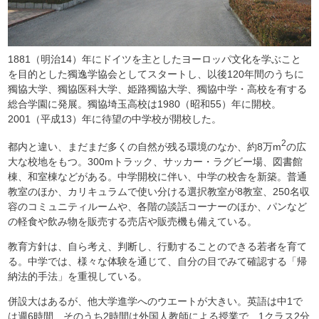
1881（明治14）年にドイツを主としたヨーロッパ文化を学ぶこと
を目的とした獨逸学協会としてスタートし、以後120年間のうちに
獨協大学、獨協医科大学、姫路獨協大学、獨協中学・高校を有する
総合学園に発展。獨協埼玉高校は1980（昭和55）年に開校。
2001（平成13）年に待望の中学校が開校した。
2
都内と違い、まだまだ多くの自然が残る環境のなか、約8万m
の広
大な校地をもつ。300mトラック、サッカー・ラグビー場、図書館
棟、和室棟などがある。中学開校に伴い、中学の校舎を新築。普通
教室のほか、カリキュラムで使い分ける選択教室が8教室、250名収
容のコミュニティルームや、各階の談話コーナーのほか、パンなど
の軽食や飲み物を販売する売店や販売機も備えている。
教育方針は、自ら考え、判断し、行動することのできる若者を育て
る。中学では、様々な体験を通じて、自分の目でみて確認する「帰
納法的手法」を重視している。
併設大はあるが、他大学進学へのウエートが大きい。英語は中1で
は週6時間、そのうち2時間は外国人教師による授業で、1クラス2分