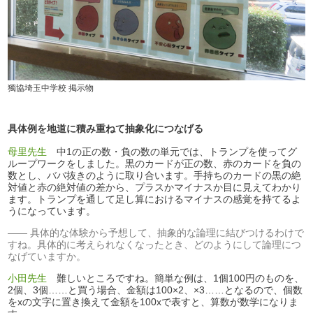
獨協埼玉中学校 掲示物
具体例を地道に積み重ねて抽象化につなげる
母里先生
中1の正の数・負の数の単元では、トランプを使ってグ
ループワークをしました。黒のカードが正の数、赤のカードを負の
数とし、ババ抜きのように取り合います。手持ちのカードの黒の絶
対値と赤の絶対値の差から、プラスかマイナスか目に見えてわかり
ます。トランプを通して足し算におけるマイナスの感覚を持てるよ
うになっています。
具体的な体験から予想して、抽象的な論理に結びつけるわけで
すね。具体的に考えられなくなったとき、どのようにして論理につ
なげていますか。
小田先生
難しいところですね。簡単な例は、1個100円のものを、
2個、3個……と買う場合、金額は100×2、×3……となるので、個数
をxの文字に置き換えて金額を100xで表すと、算数が数学になりま