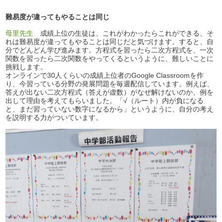
難易度が違ってもやることは同じ
母里先生
成績上位の生徒は、これがわかったらこれができる、そ
れは難易度が違ってもやることは同じだと気づけます。すると、自
分でどんどん学び進みます。方程式を習ったら二次方程式を、一次
関数を習ったら二次関数をやってくるというように、難しいことに
挑戦します。
オンラインで30人くらいの成績上位者のGoogle Classroomを作
り、今習っている分野の発展問題を毎週配信しています。例えば、
答えが出ない二次方程式（答えが虚数）がなぜ解けないのか、例を
出して理由を考えてもらいました。「√（ルート）内が負になる
と、まだ習っていない数字になるから」というように、自分の考え
を説明する力がついています。