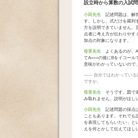
設立時から算数の入試問
小田先生
記述問題は、解答
す。しかし、式だけを羅列
方を説明できていません。
点者に考え方が伝わりやす
加点の対象になります。
母里先生
よくあるのが、A
てA=○○の後にBをイコー
意味がわかっていないので
自分ではわかっている
ですか。
母里先生
そうです。図で表
み取れません。説明がほし
小田先生
記述問題の採点は
こともあります。それでも
を表現してもらいたい」と
えを何とかして伝えてほし