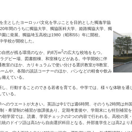
イツを主としたヨーロッパ文化を学ぶことを目的とした獨逸学協
120年間のうちに獨協大学、獨協医科大学、姫路獨協大学、獨
園に発展。獨協埼玉高校は1980（昭和55）年に開校。
の中学校が開校した。
2
の自然が残る環境のなか、約8万m
の広大な校地をもつ。
・ラグビー場、図書館棟、和室棟などがある。中学開校に伴
通教室のほか、カリキュラムで使い分ける選択教室が8教室、
ィルームや、各階の談話コーナーのほか、パンなどの軽食や飲み
も備えている。
断し、行動することのできる若者を育てる。中学では、様々な体験を通
している。
学へのウエートが大きい。英語は中1では週6時間、そのうち2時間は外
名制・希望制の補習が放課後あり、定期考査後や、学期末にも特別補習を
間の朝学習では、読書、学習チェックの2つの内容で行われる。高校の英
伝統のドイツ語は高1から自由選択科目となる。外部進学生とは高2より