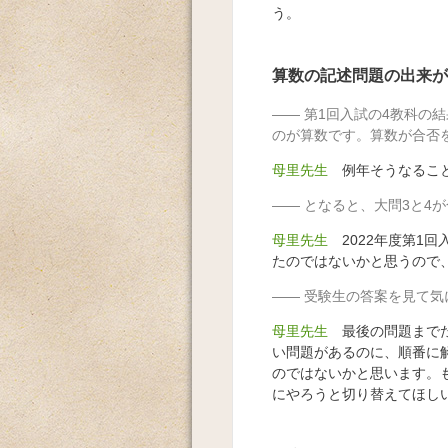
う。
算数の記述問題の出来が
第1回入試の4教科の
のが算数です。算数が合否
母里先生
例年そうなること
となると、大問3と4
母里先生
2022年度第1
たのではないかと思うので
受験生の答案を見て気
母里先生
最後の問題までた
い問題があるのに、順番に
のではないかと思います。
にやろうと切り替えてほし