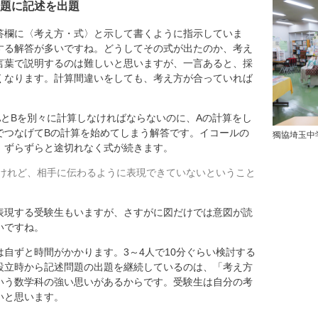
題に記述を出題
欄に〈考え方・式〉と示して書くように指示していま
する解答が多いですね。どうしてその式が出たのか、考え
言葉で説明するのは難しいと思いますが、一言あると、採
くなります。計算間違いをしても、考え方が合っていれば
とBを別々に計算しなければならないのに、Aの計算をし
ルでつなげてBの計算を始めてしまう解答です。イコールの
獨協埼玉中
、ずらずらと途切れなく式が続きます。
けれど、相手に伝わるように表現できていないということ
現する受験生もいますが、さすがに図だけでは意図が読
いですね。
自ずと時間がかかります。3～4人で10分ぐらい検討する
設立時から記述問題の出題を継続しているのは、「考え方
いう数学科の強い思いがあるからです。受験生は自分の考
いと思います。