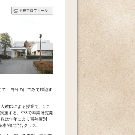
学校プロフィール
じて、自分の目でみて確認す
国人教師による授業で、1ク
実施する。中3で卒業研究発
・数は学年により習熟度別・
基本的に混合クラス。