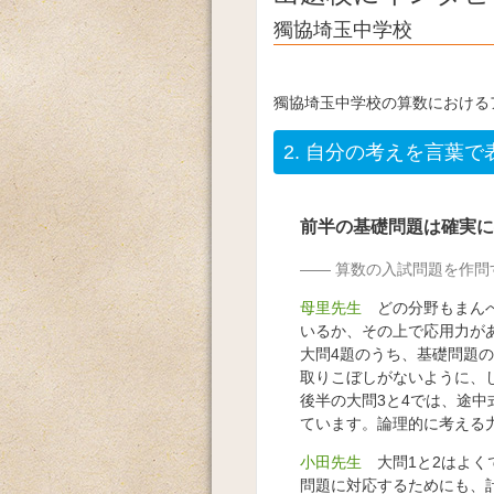
獨協埼玉中学校
獨協埼玉中学校の算数における
2.
自分の考えを言葉で
前半の基礎問題は確実に
算数の入試問題を作問
母里先生
どの分野もまんべ
いるか、その上で応用力が
大問4題のうち、基礎問題の
取りこぼしがないように、
後半の大問3と4では、途
ています。論理的に考える
小田先生
大問1と2はよく
問題に対応するためにも、計