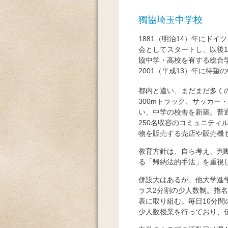
獨協埼玉中学校
1881（明治14）年にド
会としてスタートし、以後
協中学・高校を有する総合学
2001（平成13）年に待望
都内と違い、まだまだ多く
300mトラック、サッカー
い、中学の校舎を新築。普
250名収容のコミュニテ
物を販売する売店や販売機
教育方針は、自ら考え、判
る「帰納法的手法」を重視
併設大はあるが、他大学進
ラス2分割の少人数制。指
表に取り組む。毎日10分
少人数授業を行っており、