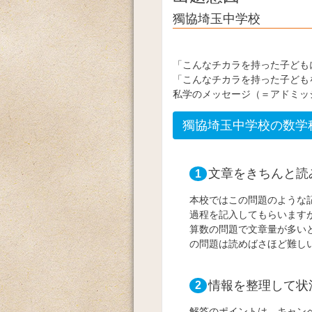
獨協埼玉中学校
「こんなチカラを持った子ども
「こんなチカラを持った子ども
私学のメッセージ（＝アドミッ
獨協埼玉中学校の数学
文章をきちんと読
1
本校ではこの問題のような
過程を記入してもらいます
算数の問題で文章量が多い
の問題は読めばさほど難し
情報を整理して状
2
解答のポイントは、キャンペ