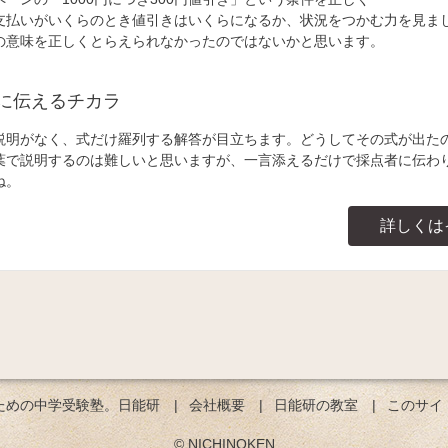
支払いがいくらのとき値引きはいくらになるか、状況をつかむ力を見ま
の意味を正しくとらえられなかったのではないかと思います。
に伝えるチカラ
説明がなく、式だけ羅列する解答が目立ちます。どうしてその式が出た
葉で説明するのは難しいと思いますが、一言添えるだけで採点者に伝わ
ね。
詳しくは
ための中学受験塾。日能研
会社概要
日能研の教室
このサイ
© NICHINOKEN