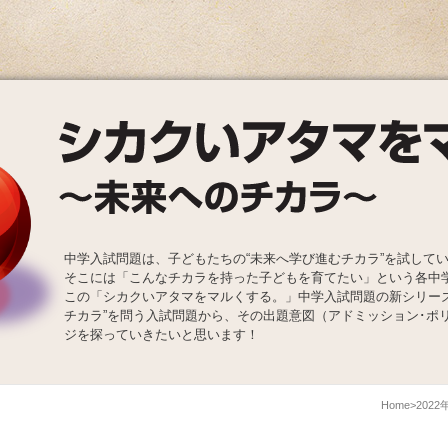
中学入試問題は、子どもたちの“未来へ学び進むチカラ”を試して
そこには「こんなチカラを持った子どもを育てたい」という各中
この「シカクいアタマをマルくする。」中学入試問題の新シリー
チカラ”を問う入試問題から、その出題意図（アドミッション･ポ
ジを探っていきたいと思います！
Home
202