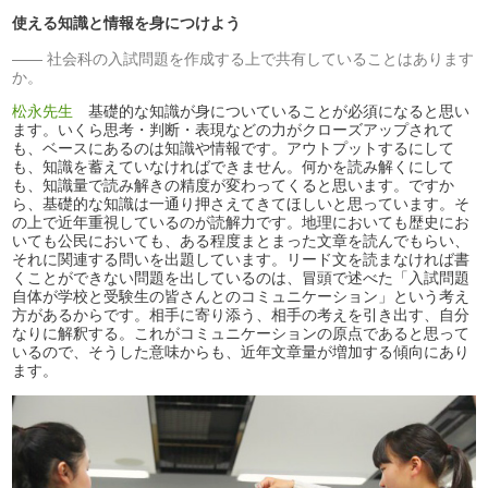
使える知識と情報を身につけよう
社会科の入試問題を作成する上で共有していることはあります
か。
松永先生
基礎的な知識が身についていることが必須になると思い
ます。いくら思考・判断・表現などの力がクローズアップされて
も、ベースにあるのは知識や情報です。アウトプットするにして
も、知識を蓄えていなければできません。何かを読み解くにして
も、知識量で読み解きの精度が変わってくると思います。ですか
ら、基礎的な知識は一通り押さえてきてほしいと思っています。そ
の上で近年重視しているのが読解力です。地理においても歴史にお
いても公民においても、ある程度まとまった文章を読んでもらい、
それに関連する問いを出題しています。リード文を読まなければ書
くことができない問題を出しているのは、冒頭で述べた「入試問題
自体が学校と受験生の皆さんとのコミュニケーション」という考え
方があるからです。相手に寄り添う、相手の考えを引き出す、自分
なりに解釈する。これがコミュニケーションの原点であると思って
いるので、そうした意味からも、近年文章量が増加する傾向にあり
ます。