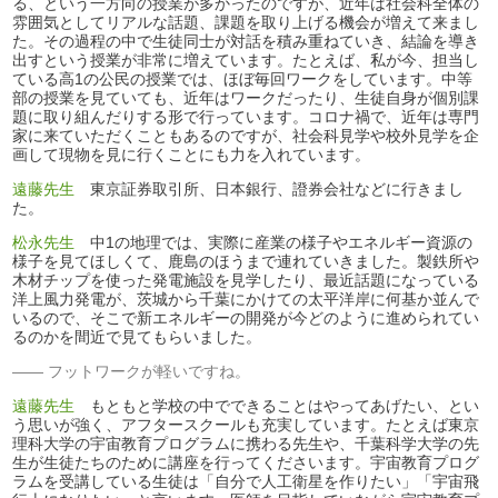
る、という一方向の授業が多かったのですが、近年は社会科全体の
雰囲気としてリアルな話題、課題を取り上げる機会が増えて来まし
た。その過程の中で生徒同士が対話を積み重ねていき、結論を導き
出すという授業が非常に増えています。たとえば、私が今、担当し
ている高1の公民の授業では、ほぼ毎回ワークをしています。中等
部の授業を見ていても、近年はワークだったり、生徒自身が個別課
題に取り組んだりする形で行っています。コロナ禍で、近年は専門
家に来ていただくこともあるのですが、社会科見学や校外見学を企
画して現物を見に行くことにも力を入れています。
遠藤先生
東京証券取引所、日本銀行、證券会社などに行きまし
た。
松永先生
中1の地理では、実際に産業の様子やエネルギー資源の
様子を見てほしくて、鹿島のほうまで連れていきました。製鉄所や
木材チップを使った発電施設を見学したり、最近話題になっている
洋上風力発電が、茨城から千葉にかけての太平洋岸に何基か並んで
いるので、そこで新エネルギーの開発が今どのように進められてい
るのかを間近で見てもらいました。
フットワークが軽いですね。
遠藤先生
もともと学校の中でできることはやってあげたい、とい
う思いが強く、アフタースクールも充実しています。たとえば東京
理科大学の宇宙教育プログラムに携わる先生や、千葉科学大学の先
生が生徒たちのために講座を行ってくださいます。宇宙教育プログ
ラムを受講している生徒は「自分で人工衛星を作りたい」「宇宙飛