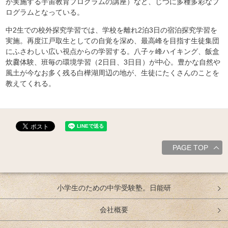
が実施する宇宙教育プログラムの講座）など、じつに多種多彩なプ
ログラムとなっている。
中2生での校外探究学習では、学校を離れ2泊3日の宿泊探究学習を
実施。再度江戸取生としての自覚を深め、最高峰を目指す生徒集団
にふさわしい広い視点からの学習する。八子ヶ峰ハイキング、飯盒
炊爨体験、班毎の環境学習（2日目、3日目）が中心。豊かな自然や
風土が今なお多く残る白樺湖周辺の地が、生徒にたくさんのことを
教えてくれる。
PAGE TOP
小学生のための中学受験塾。日能研
会社概要