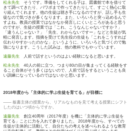
松永先生
そうです。準備をしてくれる子は、図書館で本を借りて
きて調べてきたり、パワポまで作ってきたりして、すごく熱心に取
り組んでくれます。他の生徒は聴き手になるのですが、話し手も生
徒なので気づきが多くなります。また、いろいろと突っ込めるんで
すよね。教員の授業ではなかなか発言しにくいところがあると思う
のですが、生徒の授業では「これ、こうなんじゃないですか？」
「違うんじゃない？」「先生、わからないですー」などと生徒が気
軽に発言します。指摘を受けて先生役の生徒も「これをこうすれば
伝わりやすかったのかな」というように、いろいろと気づくので勉
強になります。こうした試みは、他の教科でもやっています。
遠藤先生
人前で話すというのはよい経験になると思います。
松永先生
40人の前に立つ、つまり80の目が集まってくる経験をす
ること自体がそう多くはないので、人前で話をするということも良
い訓練になっているのではないかと思います。
2018年度から「主体的に学ぶ生徒を育てる」が目標に
板書主体の授業から、リアルなものを見て考える授業にシフト
したのはいつ頃からですか。
遠藤先生
創立40周年（2017年度）を機に「主体的に学ぶ生徒を
育てる」ことに力を入れて参りました。 2018年度から、すべての
生徒が主体的に活動して、自分たちの考えを述べられるような教育
に方向転換して、教師はその仕掛けづくりに取り組んでいます。