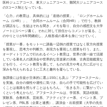
医科ジュニアコース、東大ジュニアコース、難関大ジュニアコース
の3コース制となっている。
「心力」の教育は、具体的には「道徳の授業」、「ロングホームル
ーム（LHR）」、「合同ホームルーム（合同HR）」で行う。教師
が講話をし、生徒はそれを聞き、メモを取り、自分の感想文を大学
ノートに1ページ書く。それに対して担任からコメントが返る。こ
のやりとりが6年間継続し、人格形成の基本を身につけていく。
「授業が一番」をモットーに講義一辺倒の授業ではなく双方向授業
を重視し、思考力や判断力、表現力を重視した授業を行う。また、
オーディトリアムで行われるイベント教育は、世界の第一線で活躍
している著名人の講演会や世界的な音楽家の演奏、古典芸能鑑賞な
どを行う。イベント教育を通して、ものの見方や考え方に広がりと
深みを与えられるように工夫と趣向を凝らしている。
放課後には生徒が主体的に選ぶ150にも及ぶ「アフタースクール」
を実施。自分の個性や適性に気づき、自らの手で可能性を広げてい
くことは進路を照らすことはもちろん、「生きる力」に繋がってい
くという考えからだ。アフタースクールは、学習系、英語4技能、
実験系、合教科系、芸術系、アクティビティー系、イベント系、プ
レゼン系、PBL系（企業と連携）、講演会・出前授業（大学の先生