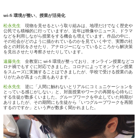
wi-fi 環境が整い、授業が活発化
松永先生
現物を見せるという取り組みは、地理だけでなく歴史や
公民でも積極的に行っていますが、近年は映像やニュース、ドラマ
などを利用しながら授業をする機会も増えています。作品の中に、
その社会がどのように描かれているのかを見ていく中で、実際の社
会との対比をさせたり、アナロジーになっているところから解決策
を見出させたり考察させたりしています。
遠藤先生
全教室に wi-fi 環境が整っており、オンライン授業などコ
ロナ禍でもすぐに対応できました。コロナによってオンライン授業
をスムーズに実施することはできましたが、学校で受ける授業のあ
りがたみが高まった面もあります。
松永先生
逆に「人間に触れないとリアルにコミュニケーションを
とっている感じがしない」と、対面授業やワークの再開を心待ちに
する生徒が数多くいました。グループワークを中止していた時期が
ありましたが、その期間にも生徒から「いつグループワークを再開
するのですか」という声が数多く聞かれました。