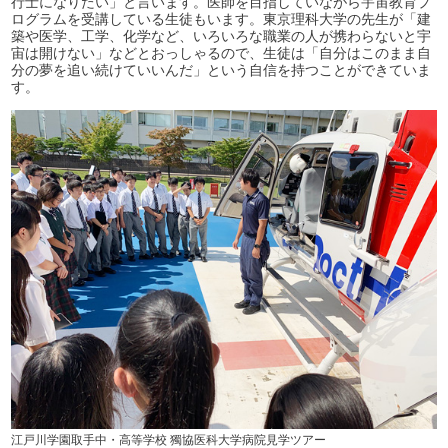
行士になりたい」と言います。医師を目指していながら宇宙教育プ
ログラムを受講している生徒もいます。東京理科大学の先生が「建
築や医学、工学、化学など、いろいろな職業の人が携わらないと宇
宙は開けない」などとおっしゃるので、生徒は「自分はこのまま自
分の夢を追い続けていいんだ」という自信を持つことができていま
す。
江戸川学園取手中・高等学校 獨協医科大学病院見学ツアー