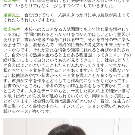
松永先生
すでに準備を進めてきた受験生の皆さんもいらっしゃる
ので、いきなりではなく、少しずつシフトしていきました。
遠藤先生
合否だけでなく、入試をきっかけに学ぶ意欲が高まって
くれたらうれしいですよね。
松永先生
本校への入口となる入試問題であえて読む量を増やして
いるのは、学問に触れるとっかかりをつかんでほしいという意図が
あります。書籍や他者の論考に触れる中で、それを自分の中に染み
込ませていき、混ぜ込んで、最終的に自分の考え方が出来上がって
いくからです。それが新たな情報や知識に触れると再びかき乱され
て、自分の中で熟慮を重ねるとまたある程度固まってきます。 その
繰り返しによって自分というものが見えてきますし、社会にどう向
き合えばよいかということもだんだんわかってきます。ですから、
私たちでリード文を作成することもありますが、近年、公民などで
は比較的読みやすい新書からリード文を選ぶことが多くなっていま
す。教員が文章を作るとどうしても作為的になりがちだからです。
新書の良いところは、筆者の方が明確な意図をもって書かれている
ところです。大きなテーマのもと、一貫した流れの上で細かい描写
を散りばめながら文章が進められていくので、興味をもって読むこ
とができます。社会科の教員は読書が好きなので、普段、先生方が
手に取っている書物の中から、インスピレーションが湧いたものを
載せるケースが多いです。