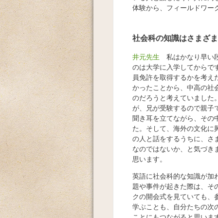
体験から、フィールドワー
社会科の知識はさまざま
井元先生
私はかなり早い段
のは大学に入学してからで
員免許を取得するかを考え
かったことから、中高の社
のだろうと考えていました
が、兄が受験するので親子
聞き耳を立てながら、その
た。そして、海外の文化に
の人と話をするうちに、さ
なのではないか、と気づき
思います。
英語に社会科的な知識が加
題や事件が起きた際は、そ
クの開会式を見ていても、
学ぶことも、自分たちの次
ことにもつながると思いま