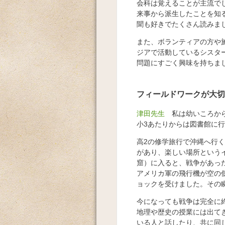
会科は覚えることが主流で
来事から派生したことを知
聞も好きでたくさん読みま
また、ボランティアの方や
ジアで活動しているシスタ
問題にすごく興味を持ちま
フィールドワークが大切
津田先生
私は幼いころから
小3あたりからは図書館に
高2の修学旅行で沖縄へ行
があり、楽しい場所という
窟）に入ると、戦争があっ
アメリカ軍の飛行機が空の
ョックを受けました。その
今になっても戦争は完全に
地理や歴史の授業には出て
いる人と話したり、共に同