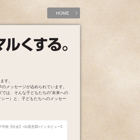
HOME
います。
学のメッセージが込められています。
ズでは、そんな子どもたちの“未来への
リシー）と、子どもたちへのメッセー
英中学校【社会】
出題意図
インタビュー2