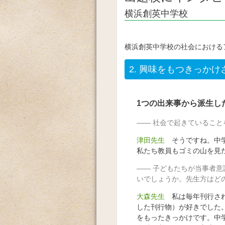
横浜創英中学校
横浜創英中学校の社会における
2.
興味をもつきっかけ
1つの出来事から派生し
社会で起きていること
津田先生
そうですね。中学
私たち教員もゴミの山を見
子どもたちが当事者意
いでしょうか。先生方はど
大森先生
私は毎年刊行され
した刊行物）が好きでした
をもったきっかけです。中