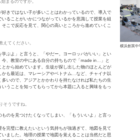
ら始まるのですか。
好きではない子が多いことはわかっているので、導入で
でいることがいかにつながっているかを意識して授業を組
。そこで反応を見て、関心の高いところから進めていくこ
教えてください。
横浜創英中
学ぶよ」と言うと、「やだー。ヨーロッパがいい」とい
今、教室の中にある自分の持ちもので「made in…」と
ことから始めています。生徒が探し出した物のほとんどが
しかも最近は、マレーシアやベトナム…など、チャイナ以
く多いので、アジアとかかわりを持たなければ私たちの生
ういうことを知ってもらってから本題に入ると興味をもっ
りそうですね。
ものを見つけたくなってしまい、「もういいよ」と言っ
。
理を完璧に教えたいという気持ちが強過ぎて、地図を見て
ていました。地理の授業で地図を覚えることは当然だと思