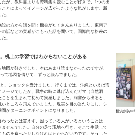
したが、教科書よりも資料集を読むことが好きで、1つの出
ることによってイメージが広がったような気がします。新
した。
施設の方から話を聞く機会がたくさんありました。東南ア
ーの話などの実感がこもった話を聞いて、国際的な格差の
した。
。机上の学習ではわからないことがある
地図が好きでした。本はあまり読まなかったのですが、
行って地図を借りて、ずっと読んでました。
くと、ショックを受けました。行くまでは、沖縄といえば海
イメージでしたが、戦争の時に逃げ込んだガマ（自然洞
たことを生まれて初めて実感しました。洞窟から出ると、
低いところを飛んでいました。現実を目の当たりにし、シ
瞬間がターニングポイントになりました。
横浜創英中
終わったとは言えず、困っている人がいるということは、
きませんでした。自分の足で現地へ行き、そこで生活して
じものを食べたりしなければわからないのです。そうした