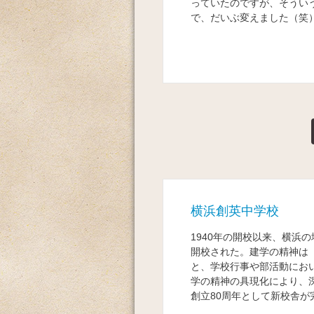
っていたのですが、そうい
で、だいぶ変えました（笑
横浜創英中学校
1940年の開校以来、横浜
開校された。建学の精神は
と、学校行事や部活動にお
学の精神の具現化により、深
創立80周年として新校舎が