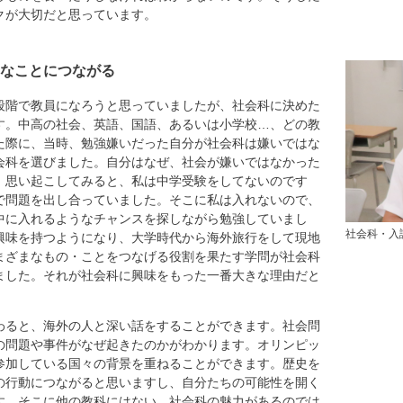
クが大切だと思っています。
なことにつながる
階で教員になろうと思っていましたが、社会科に決めた
す。中高の社会、英語、国語、あるいは小学校…、どの教
た際に、当時、勉強嫌いだった自分が社会科は嫌いではな
会科を選びました。自分はなぜ、社会が嫌いではなかった
。思い起こしてみると、私は中学受験をしてないのです
で問題を出し合っていました。そこに私は入れないので、
中に入れるようなチャンスを探しながら勉強していまし
社会科・入
興味を持つようになり、大学時代から海外旅行をして現地
まざまなもの・ことをつなげる役割を果たす学問が社会科
ました。それが社会科に興味をもった一番大きな理由だと
わると、海外の人と深い話をすることができます。社会問
の問題や事件がなぜ起きたのかがわかります。オリンピッ
参加している国々の背景を重ねることができます。歴史を
の行動につながると思いますし、自分たちの可能性を開く
す。そこに他の教科にはない、社会科の魅力があるのでは