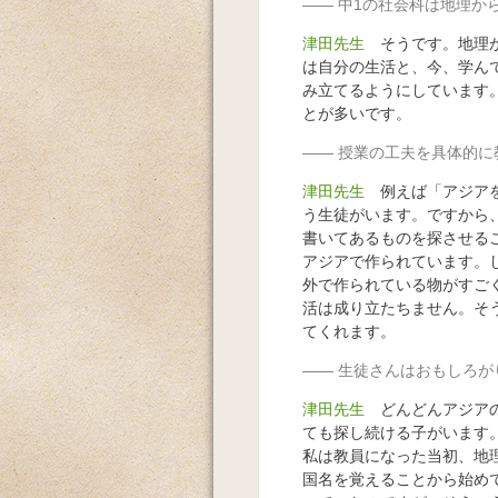
中1の社会科は地理か
津田先生
そうです。地理が
は自分の生活と、今、学ん
み立てるようにしています
とが多いです。
授業の工夫を具体的に
津田先生
例えば「アジアを
う生徒がいます。ですから、
書いてあるものを探させる
アジアで作られています。
外で作られている物がすご
活は成り立たちません。そ
てくれます。
生徒さんはおもしろが
津田先生
どんどんアジアの
ても探し続ける子がいます
私は教員になった当初、地
国名を覚えることから始め