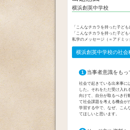
横浜創英中学校
「こんなチカラを持った子ども
「こんなチカラを持った子ども
私学のメッセージ（＝アドミッ
横浜創英中学校の社会
当事者意識をもっ
1
社会で起きている出来事に
した。それをただ受け入れ
向けて、自分が取るべき行
て社会課題を考える機会が
学習する中で、なぜ、こん
てほしいと思います。