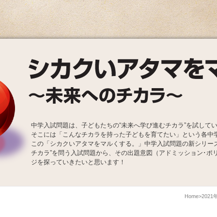
中学入試問題は、子どもたちの“未来へ学び進むチカラ”を試して
そこには「こんなチカラを持った子どもを育てたい」という各中
この「シカクいアタマをマルくする。」中学入試問題の新シリー
チカラ”を問う入試問題から、その出題意図（アドミッション･ポ
ジを探っていきたいと思います！
Home
202