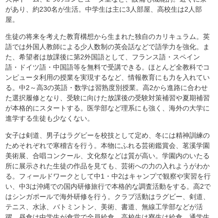
があり、約230名が生活。中学生は主に3人部屋、高校生は2人部
屋。
生徒の将来を考えた教育構想から生まれた独自のカリキュラム。英
語では外国人教師による少人数制の英会話などで語学力を強化。ま
た、希望者は放課後に第2外国語として、フランス語・スペイン
語・ドイツ語・中国語等を無料で受講できる。ほとんど全教科でコ
ンピュータ利用の授業を実現するなど、情報教育にも力を入れてい
る。中2～高3の英語・数学は習熟度別授業。高2から進路に合わせ
た選択履修となり、受験に向けた放課後の受験対策補習や夏期補習
が本格的にスタートする。医学部など理系にも強く、海外の大学に
進学する生徒も少なくない。
女子は剣道、男子はラグビーを校技として定め、冬には精神訓練の
ためそれぞれで寒稽古を行う。本物にふれる芸術鑑賞会、茗溪学園
美術展、合唱コンクール、文化祭などは質が高い。学園内のいたる
所に展示された生徒の作品を見ても、芸術への力の入れようがわか
る。フィールドワークとして中1・中2はキャンプで観察や実習を行
い、中3は沖縄での国内研修旅行で本格的な調査活動をする。高2で
はシンガポールで海外研修を行う。クラブ活動はラグビー、剣道、
テニス、水泳、バトミントン、美術、書道、無線工学部などが活
躍。昼食は中学生が食堂で全員給食、高校生は寮生は給食、通学生