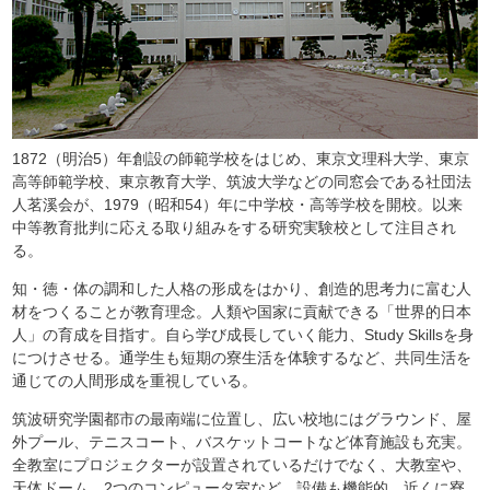
1872（明治5）年創設の師範学校をはじめ、東京文理科大学、東京
高等師範学校、東京教育大学、筑波大学などの同窓会である社団法
人茗溪会が、1979（昭和54）年に中学校・高等学校を開校。以来
中等教育批判に応える取り組みをする研究実験校として注目され
る。
知・徳・体の調和した人格の形成をはかり、創造的思考力に富む人
材をつくることが教育理念。人類や国家に貢献できる「世界的日本
人」の育成を目指す。自ら学び成長していく能力、Study Skillsを身
につけさせる。通学生も短期の寮生活を体験するなど、共同生活を
通じての人間形成を重視している。
筑波研究学園都市の最南端に位置し、広い校地にはグラウンド、屋
外プール、テニスコート、バスケットコートなど体育施設も充実。
全教室にプロジェクターが設置されているだけでなく、大教室や、
天体ドーム、2つのコンピュータ室など、設備も機能的。近くに寮