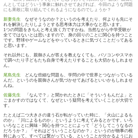
んとしてはどういう事象に触れさせてあげれば、今回のような問題
にも果敢に取り組んでくれるようになるのでしょうか？
新妻先生
なぜそうなのか？というのを考えたり、何よりも先にそ
れを解決したりしようとする思考体力は大事かなと思います。
1つの問題をきちんと考え抜く力ですかね。当然ながら中学受験が
全てではないとは思いますので、身の回りのことに関心を持つこと
です。野球やゲームなどをやっているときに気づくことだってある
と思います。
それ以外にも、親御さんが答えを教えなくても、パソコンやスマホ
で調べたり子どもたち自身で考えたりすることも大切かもしれませ
ん。
尾島先生
どんな些細な問題も、学問の中で世界とつながっている
んだ、というのを親御さんが気づかせてあげるといいかもしれませ
んね。
佐藤先生
「なんで？」と聞かれたときに「そういうもんだよ」と
ごまかすのではなくて、なぜという疑問を考えていくことが大切で
す。
たとえば二つ大きさの違う石が転がっていた時に、「火山によるも
のか」「川によるものか」というように考えてみるとかです。いろ
いろなことに興味・関心を持つことによって「どうしてこうなるの
だろうか？」「それはどういうことなのか？」というのが物事の根
幹にあって、すべては繋がっている、ということが分かるようにお