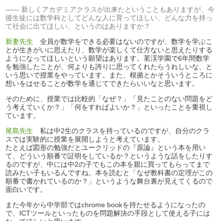
新しくアカデミアクラスが出来たということもありますが、今
後生徒には数学科としてどんな人に育ってほしい、どんな力を持っ
て社会に出てほしい、というのはありますか？
新妻先生
全員が数学をできる必要はないのですが、数学を学ぶこ
とが生きがいに思えたり、数学が楽しくて仕方ないと思えたりする
ようになってほしいという願望はあります。茗渓学園で6年間数学
を勉強したことが、何よりも誇りに思ってくれたらうれしいな、と
いう思いで授業をやっています。また、根拠とかそういうところに
想いをはせることが数学を通じてできたらいいなと思います。
そのために、授業では比較的「なぜ？」「見たことのない問題をど
う考えていくか？」「何をすればよいか？」といったことを重視し
ています。
尾島先生
私は中2生のクラスを持っているのですが、自分のクラ
スでは実験的に授業を展開しようと考えています。
たとえば図形の勉強だとユークリッドの『原論』という本を用い
て、どういう順番で証明をしているか？というような話をしたりす
るのですが、中には中2の子でもこの本を親に買ってもらってまで
読みたい子もいるんですね。本を読むと「なぜ教科書の定理がこの
順番で書かれているのか？」というような舞台裏が見えてくるので
面白いです。
また今年から中学部ではchrome bookを持たせるようになったの
で、ICTツールといったものを問題解決の手段として使える子には