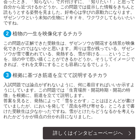
会ったとき、「知らない」で片付けずに、「知りたい！」と思って
自分から近づけるかどうか。この問題では提示した情報をきちんと
読もうとする姿勢を見ました。好奇心は学びの原動力になります。
ザゼンソウという未知の生物にドキドキ、ワクワクしてもらいたい
ですね。
2
植物の一生を映像化するチカラ
この問題が正解できた受験生は、ザゼンソウが開花する情景が映像
化できたのではないかと思います。周りは雪が残っている、ザゼン
ソウが雪で覆われている、発熱する、雪が溶ける……ということ
を、頭の中で思い描くことができるかどうか。そうしてイメージで
きれば、それを文章にすることも容易になるでしょう。
3
根拠に基づき筋道を立てて説明するチカラ
入試問題では論点がずれないように、何に着目すればいいか示すよ
うにしています。この問題では「生育場所・開花時期・開花の特
徴」を根拠に、筋道を立てて説明します。
答案を見ると、発熱によって「雪をとかす」ことはほとんどが書け
ていましたが、においを発して「昆虫を呼び寄せる」ところまで書
けた受験生は少なかったですね。雪がとけたらどうなるかを考えら
れたかどうかが得点の分かれ目になりました。
詳しくはインタビューページへ