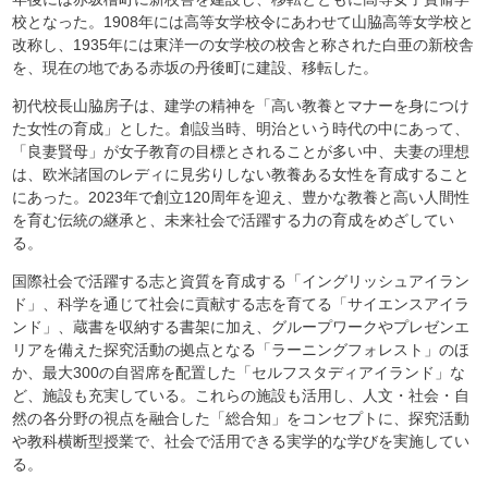
校となった。1908年には高等女学校令にあわせて山脇高等女学校と
改称し、1935年には東洋一の女学校の校舎と称された白亜の新校舎
を、現在の地である赤坂の丹後町に建設、移転した。
初代校長山脇房子は、建学の精神を「高い教養とマナーを身につけ
た女性の育成」とした。創設当時、明治という時代の中にあって、
「良妻賢母」が女子教育の目標とされることが多い中、夫妻の理想
は、欧米諸国のレディに見劣りしない教養ある女性を育成すること
にあった。2023年で創立120周年を迎え、豊かな教養と高い人間性
を育む伝統の継承と、未来社会で活躍する力の育成をめざしてい
る。
国際社会で活躍する志と資質を育成する「イングリッシュアイラン
ド」、科学を通じて社会に貢献する志を育てる「サイエンスアイラ
ンド」、蔵書を収納する書架に加え、グループワークやプレゼンエ
リアを備えた探究活動の拠点となる「ラーニングフォレスト」のほ
か、最大300の自習席を配置した「セルフスタディアイランド」な
ど、施設も充実している。これらの施設も活用し、人文・社会・自
然の各分野の視点を融合した「総合知」をコンセプトに、探究活動
や教科横断型授業で、社会で活用できる実学的な学びを実施してい
る。