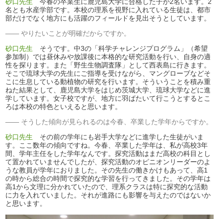
砂口先生
今春の卒業生に鹿児島大学に合格した子が2名います。2
名とも水産学部です。本校の理系を視野に入れている生徒は、都市
部だけでなく地方にも活躍のフィールドを見出そうとしています。
やりたいことが明確だからですか。
砂口先生
そうです。中3の「科学チャレンジプログラム」（希望
参加制）では昼休みや放課後に本格的な研究活動を行い、自身の適
性を探ります。また「野生生物調査隊」として西表島に行きます。
そこで琉球大学の先生にご指導を受けながら、マングローブなどそ
こに生息している動植物の研究を行います。そういうことを積み重
ねた結果として、鹿児島大学をはじめ茨城大学、琉球大学などに進
学しています。女子校ですが、地方に羽ばたいて行こうとするとこ
ろは本校の特色といえると思います。
そうした傾向が見られるのは今春、卒業した学年からですか。
砂口先生
その前の学年にも岩手大学などに進学した生徒がいま
す。ここ数年の傾向ですね。今春、卒業した学年は、私が高校3年
間、学年主任をした学年なんです。探究活動はまだ高校の科目とし
て置かれていませんでしたが、探究活動のオピニオンリーダーのよ
うな教員が学年におりました。その先生の働きかけもあって、高1
の時から総合の時間で探究的な学習を行ってきました。その学年は
高1から文理に分かれていたので、理系クラスは特に探究的な活動
に力を入れていました。それが進路にも影響を与えたのではないか
と思います。