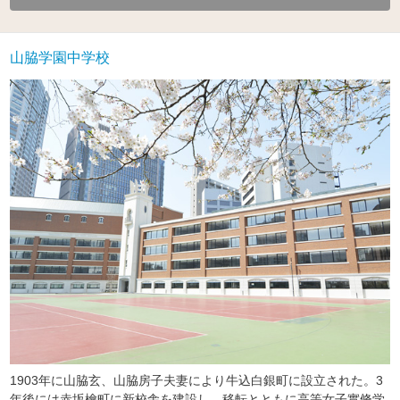
山脇学園中学校
1903年に山脇玄、山脇房子夫妻により牛込白銀町に設立された。3
年後には赤坂檜町に新校舎を建設し、移転とともに高等女子實脩学