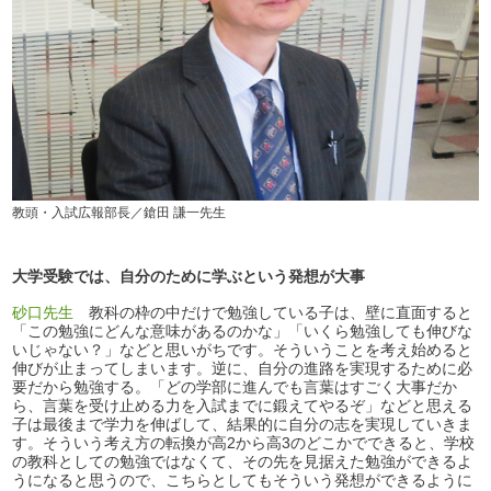
教頭・入試広報部長／鎗田 謙一先生
大学受験では、自分のために学ぶという発想が大事
砂口先生
教科の枠の中だけで勉強している子は、壁に直面すると
「この勉強にどんな意味があるのかな」「いくら勉強しても伸びな
いじゃない？」などと思いがちです。そういうことを考え始めると
伸びが止まってしまいます。逆に、自分の進路を実現するために必
要だから勉強する。「どの学部に進んでも言葉はすごく大事だか
ら、言葉を受け止める力を入試までに鍛えてやるぞ」などと思える
子は最後まで学力を伸ばして、結果的に自分の志を実現していきま
す。そういう考え方の転換が高2から高3のどこかでできると、学校
の教科としての勉強ではなくて、その先を見据えた勉強ができるよ
うになると思うので、こちらとしてもそういう発想ができるように