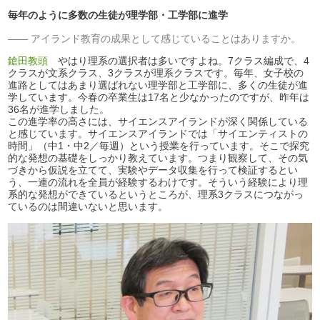
毎年のように多数の生徒が理学部・工学部に進学
アイランド教育の成果として感じていることはありますか。
鎗田教頭
やはり理系の選択者は多いですよね。7クラス編成で、4
クラスが文系クラス、3クラスが理系クラスです。毎年、女子校の
進路としてはあまり選ばれない理学部と工学部に、多くの生徒が進
学しています。今春の卒業生は17名と少なかったのですが、昨年は
36名が進学しました。
この進学率の高さには、サイエンスアイランドが深く関係している
と感じています。サイエンスアイランドでは「サイエンティストの
時間」（中1・中2／毎週）という授業を行っています。そこで探究
的な発想の基礎をしっかり教えています。つまり観察して、その気
づきから仮説を立てて、実験やデータ収集を行って検証するとい
う、一連の流れを全員が経験するわけです。そういう経験により理
系的な発想ができているというところが、理系3クラスにつながっ
ているのは間違いないと思います。