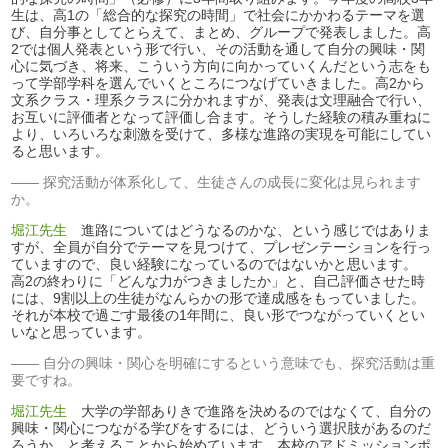
生は、高1の「総合的な探究の時間」で社会にかかわるテーマを選
び、自分事としてとらえて、まとめ、グループで発表しました。高
2では個人発表という形で行い、その活動を通して自分の興味・関
心に気づき、将来、こういう方向に向かっていくんだという志をも
って学部学科を選んでいくところにつなげていきました。高2から
文系クラス・理系クラスに分かれますが、発表は文理融合で行い、
お互いに評価者となって評価し合ます。そうした経験の積み重ねに
より、いろいろな刺激を受けて、多様な進路の実現を可能にしてい
ると思います。
探究活動が体系化して、生徒さんの成長に変化は見られます
か。
堀江先生
進路についてはどうなるのかな、という感じではありま
すが、全員が自分でテーマを見つけて、プレゼンテーションを行っ
ていますので、良い経験になっているのではないかと思います。
高2の終わりに「どんな力がつきましたか」と、自己評価させた時
には、9割以上の生徒がなんらかの形で達成感をもっていました。
それが本校で過ごす最後の1年間に、良い形でつながっていくとい
いなと思っています。
自分の興味・関心を明確にするという意味でも、探究活動は重
要ですね。
堀江先生
大学の学部ありきで進路を決めるのではなくて、自分の
興味・関心につながる学びをするには、どういう選択肢があるのだ
ろうか、と考えることから始めています。本校のアドミッションポ