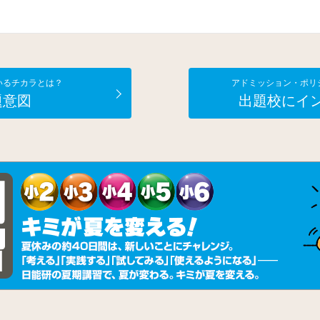
いるチカラとは？
アドミッション・ポリ
題意図
出題校にイ