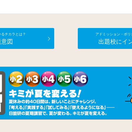
いるチカラとは？
アドミッション・ポリ
題意図
出題校にイ