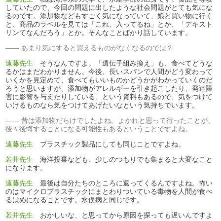
していたので、今回の問題に出したような社会問題がとても気にな
るのです。添加物などもすごく気になっていて、娘と買い物に行く
と、商品のラベルを見ては「これ、入ってるね」とか、「デキスト
リンてなんだろう」とか。そんなことばかり話しています。
あまり気にすると買えるものがなくなるのでは？
遠藤先生
そうなんですよ。「遺伝子組み換え」も、食べてどうな
るかはまだわかりません。今後、長いスパンで人間がどう変わって
いくかを見定めて、食べてもいいものかどうかがわかっていくのだ
ろうと思いますが、添加物がアレルギーを引き起こしたり、発達障
害に影響を与えたりしている、という資料もあるので、気をつけて
いけるものなら気をつけてあげたいなという気持ちでいます。
昔は添加物だらけでしたよね。よかれと思って行ったことが、
後々後悔することになる可能性もあるということですよね。
遠藤先生
プラスチック製品にしても同じことですよね。
若井先生
海洋投棄なども、少しのつもりでも集まると大変なこと
になります。
遠藤先生
最後は自分たちのところに返ってくるんですよね。怖い
のはマイクロプラスチックにまとわりついている毒物を人間が食べ
るはめになることです。水俣病と同じです。
若井先生
おかしいな、と思ってから原因を探っても遅いんですよ