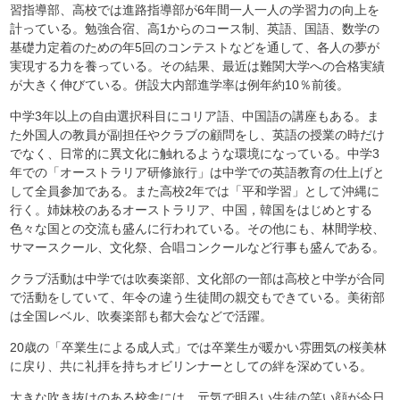
習指導部、高校では進路指導部が6年間一人一人の学習力の向上を
計っている。勉強合宿、高1からのコース制、英語、国語、数学の
基礎力定着のための年5回のコンテストなどを通して、各人の夢が
実現する力を養っている。その結果、最近は難関大学への合格実績
が大きく伸びている。併設大内部進学率は例年約10％前後。
中学3年以上の自由選択科目にコリア語、中国語の講座もある。ま
た外国人の教員が副担任やクラブの顧問をし、英語の授業の時だけ
でなく、日常的に異文化に触れるような環境になっている。中学3
年での「オーストラリア研修旅行」は中学での英語教育の仕上げと
して全員参加である。また高校2年では「平和学習」として沖縄に
行く。姉妹校のあるオーストラリア、中国，韓国をはじめとする
色々な国との交流も盛んに行われている。その他にも、林間学校、
サマースクール、文化祭、合唱コンクールなど行事も盛んである。
クラブ活動は中学では吹奏楽部、文化部の一部は高校と中学が合同
で活動をしていて、年令の違う生徒間の親交もできている。美術部
は全国レベル、吹奏楽部も都大会などで活躍。
20歳の「卒業生による成人式」では卒業生が暖かい雰囲気の桜美林
に戻り、共に礼拝を持ちオビリンナーとしての絆を深めている。
大きな吹き抜けのある校舎には、元気で明るい生徒の笑い顔が今日