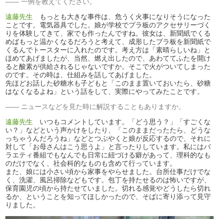
一例を教えてください。
遠藤先生
もっとも大きな事件は、危うく火事になりそうになった
ことです。電気器具でした。娘が学校でプラ板のアクセサリーづく
りを体験してきて、家でも作ったんですね。彼女は、新聞紙でくる
めばもっと温かくなるだろうと考えて、成形したプラ板を新聞紙で
くるんでトースターに入れたのです。考え方は「素晴らしいね」と
ほめてあげましたが、当然、燃え出したので、あわててふたを開け
ると酸素が供給されるじゃないですか。そこで火がついてしまった
のです。その時は、仕組みを話してあげました。
先ほどお話した砂糖水も子どもと「このまま置いておいたら、砂糖
はなくなるよね」という話をして、実際にやってみたことです。
ニュースなどを見た時に解説することもありますか。
遠藤先生
いつもコメントしています。「どう思う？」「すごくな
い？」などという声かけをしたり、「このままだったたら、どうな
っちゃうんだろうね」などとつぶやくと娘が反応するので、それに
対して「お母さんはこう思うよ」と言ったりしています。私にはバ
ラエティ番組でもなんでも日常に紐づける癖があって、理科的なも
のだけでなく、社会科的なものも含めて行っています。
また、娘には小さい頃から家事をやらせました。台所仕事だけでな
く、洗濯、風呂掃除などもです。包丁を持たせるのは怖いですが、
保育園児の頃から持たせていました。切れる感覚やどうしたら切れ
るか、ということを知ってほしかったので、そばに寄り添って見守
りました。