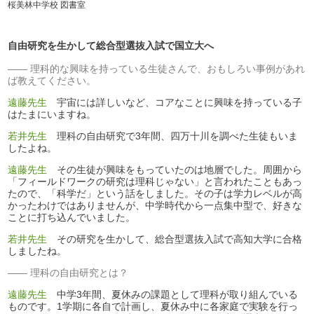
桜美林中学校 図書室
自由研究を生かして総合型選抜入試で国立大へ
理科的な興味を持っている生徒さんで、おもしろい事例があれ
ば教えてください。
遠藤先生
宇宙には詳しいなど、コアなことに興味を持っている子
はたまにいますね。
若井先生
理科の自由研究で3年間、四万十川を調べた生徒もいま
したよね。
遠藤先生
その生徒が興味をもっていたのは地層でした。周囲から
「フィールドワークの研究は理科じゃない」と言われたこともあっ
たので、「科学だ」という話をしました。その子は学力レベルが高
かったわけではありませんが、中学時代から一点集中型で、好きな
ことに打ち込んでいました。
若井先生
その研究を生かして、総合型選抜入試で高知大学に合格
しましたね。
理科の自由研究とは？
遠藤先生
中学3年間、夏休みの課題として理科が取り組んでいる
ものです。1学期に各自で計画し、夏休み中に各家庭で実験を行っ