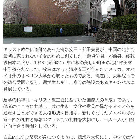
キリスト教の伝道師であった清水安三・郁子夫妻が、中国の北京で
最初に恵まれない子女のために創立した「崇貞学園」が前身。終戦
後日本に戻り、1946（昭和21）年に桜の美しい町田の地に桜美林
中学校を創立した。校名はかって清水安三が学んだアメリカ、オハ
イオ州のオベリン大学から取ったものである。現在は、大学院まで
の総合学園となり、留学生も多く、多くの施設のあるキャンパスに
発展している。
建学の精神は「キリスト教主義に基づいた国際人の育成」であり、
他者のこころに共感し、共に生き、文化や意見の異なる人々と心を
通わすことができる人格形成を目指す。新しくなったチャペルでの
週一回の礼拝と毎朝のクラスでの礼拝を大切にし、一人一人が自分
と向き合う時間としている。
自主的に学ぶ姿勢が身につくように、授業を大切にし、中学では学