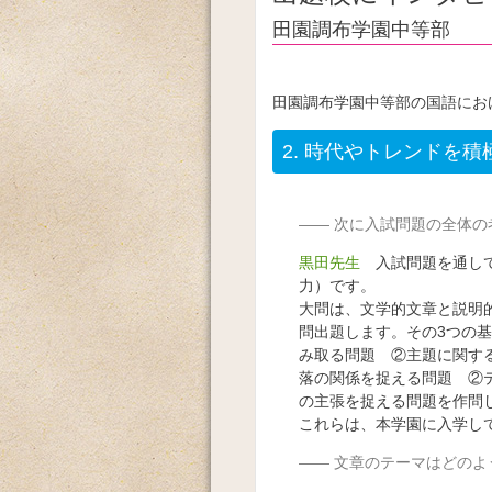
田園調布学園中等部
田園調布学園中等部の国語にお
2.
時代やトレンドを積
次に入試問題の全体の
黒田先生
入試問題を通して
力）です。
大問は、文学的文章と説明的
問出題します。その3つの
み取る問題 ②主題に関す
落の関係を捉える問題 ②
の主張を捉える問題を作問
これらは、本学園に入学し
文章のテーマはどのよ