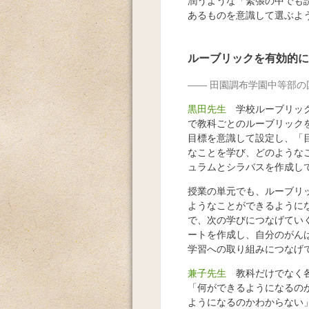
潤うような「緊張の中でも
あるものを意識して選ぶよ
ルーブリックを有効的に
田園調布学園中等部の
黒田先生
学校ルーブリック
で教科ごとのルーブリック
目標を意識して設定し、「
なことを学び、どのような
ュラムとシラバスを作成し
授業の単元でも、ルーブリ
ようなことができるように
で、次の学びにつなげてい
ートを作成し、自分のがん
学習への取り組みにつなげ
兼子先生
教科だけでなく各
「何ができるようになるの
ようになるのかわからない