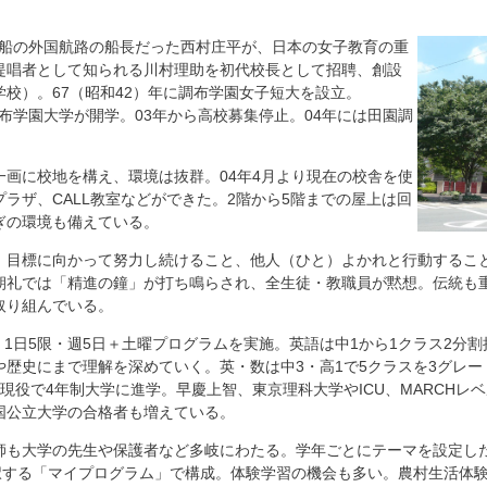
本郵船の外国航路の船長だった西村庄平が、日本の女子教育の重
提唱者として知られる川村理助を初代校長として招聘、創設
校）。67（昭和42）年に調布学園女子短大を設立。
園調布学園大学が開学。03年から高校募集停止。04年には田園調
一画に校地を構え、環境は抜群。04年4月より現在の校舎を使
ラザ、CALL教室などができた。2階から5階までの屋上は回
ぎの環境も備えている。
、目標に向かって努力し続けること、他人（ひと）よかれと行動するこ
朝礼では「精進の鐘」が打ち鳴らされ、全生徒・教職員が黙想。伝統も
取り組んでいる。
業、1日5限・週5日＋土曜プログラムを実施。英語は中1から1クラス2分
歴史にまで理解を深めていく。英・数は中3・高1で5クラスを3グレー
現役で4年制大学に進学。早慶上智、東京理科大学やICU、MARCHレ
国公立大学の合格者も増えている。
師も大学の先生や保護者など多岐にわたる。学年ごとにテーマを設定し
選択する「マイプログラム」で構成。体験学習の機会も多い。農村生活体