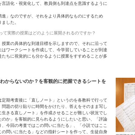
を言語化・視覚化して、教員側も到達点を意識するように
精進」なのですが、それをより具体的なものにするため
りました。
って実際の授業はどのように展開されるのですか？
授業の具体的な到達目標を示しますので、それに沿って
生はワークシートを作成して、今学習していることが到達
徒たちに視覚的にも分かるように授業をすすめることが多
わからないのか？を客観的に把握できるシートを
定期考査後に「直しノート」というのを各教科で行って
、問題の切り貼りに時間をかけたり、答えをそのまま写し
に生きる直しノート」を作成させることが難しい状況でし
たのか」を客観的に見られるようにしたいと思い、「評論
り、今回の考査ではこの問いに当たる」、「小説ではここ
この問いに当たる」などの指針シートを作って、生徒自身