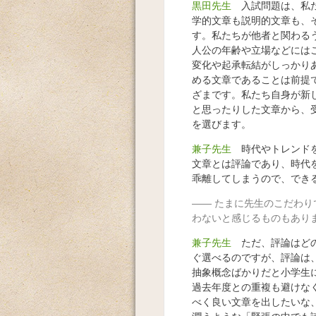
黒田先生
入試問題は、私た
学的文章も説明的文章も、
す。私たちが他者と関わる
人公の年齢や立場などには
変化や起承転結がしっかり
める文章であることは前提
ざまです。私たち自身が新
と思ったりした文章から、
を選びます。
兼子先生
時代やトレンドを
文章とは評論であり、時代
乖離してしまうので、でき
たまに先生のこだわり
わないと感じるものもあり
兼子先生
ただ、評論はどの
ぐ選べるのですが、評論は
抽象概念ばかりだと小学生
過去年度との重複も避けな
べく良い文章を出したいな