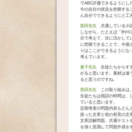
でABC評価できるようにし
今の自分の状況を把握する
ん自分でできるようにと工
黒田先生
共通している小説
しながら、たとえば「Bや
分で考えて、次に活かして
に把握できることで、今後
りはここができるようにな
考えています。
兼子先生
生徒たちからする
がると思います。素材は違
ると思うのですね。
黒田先生
この取り組みは、
生徒たちは国語の時間は、
ていると思います。
定期考査の問題内容もどん
扱った文章と他の初見の文
文章読解問題、共通テスト
を強く意識して問題作成を