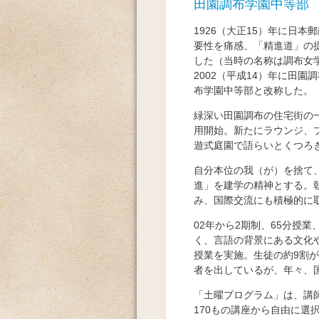
田園調布学園中等部
1926（大正15）年に日
要性を痛感、「精進道」の
した（当時の名称は調布女学
2002（平成14）年に田
布学園中等部と改称した。
緑深い田園調布の住宅街の
用開始。新たにラウンジ、プ
遊式庭園で語らいとくつろ
自分本位の我（が）を捨て
進」を建学の精神とする。
み、国際交流にも積極的に
02年から2期制、65分授
く、言語の背景にある文化や
授業を実施。生徒の約9割が
者を出しているが、年々、
「土曜プログラム」は、講
170もの講座から自由に