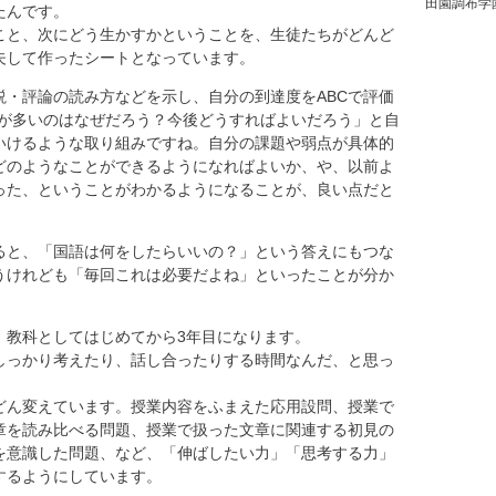
田園調布学
たんです。
こと、次にどう生かすかということを、生徒たちがどんど
夫して作ったシートとなっています。
・評論の読み方などを示し、自分の到達度をABCで評価
Cが多いのはなぜだろう？今後どうすればよいだろう」と自
いけるような取り組みですね。自分の課題や弱点が具体的
どのようなことができるようになればよいか、や、以前よ
った、ということがわかるようになることが、良い点だと
と、「国語は何をしたらいいの？」という答えにもつな
うけれども「毎回これは必要だよね」といったことが分か
教科としてはじめてから3年目になります。
しっかり考えたり、話し合ったりする時間なんだ、と思っ
どん変えています。授業内容をふまえた応用設問、授業で
章を読み比べる問題、授業で扱った文章に関連する初見の
を意識した問題、など、「伸ばしたい力」「思考する力」
するようにしています。