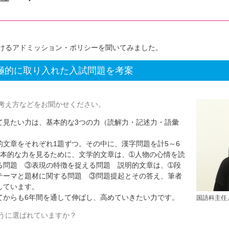
けるアドミッション・ポリシーを聞いてみました。
極的に取り入れた入試問題を考案
考え方などをお聞かせください。
見たい力は、基本的な3つの力（読解力・記述力・語彙
文章をそれぞれ1題ずつ。その中に、漢字問題を計5～6
基本的な力を見るために、文学的文章は、➀人物の心情を読
る問題 ③表現の特徴を捉える問題 説明的文章は、➀段
テーマと題材に関する問題 ③問題提起とその答え、筆者
しています。
てからも6年間を通して伸ばし、高めていきたい力です。
国語科主任
うに選ばれていますか？