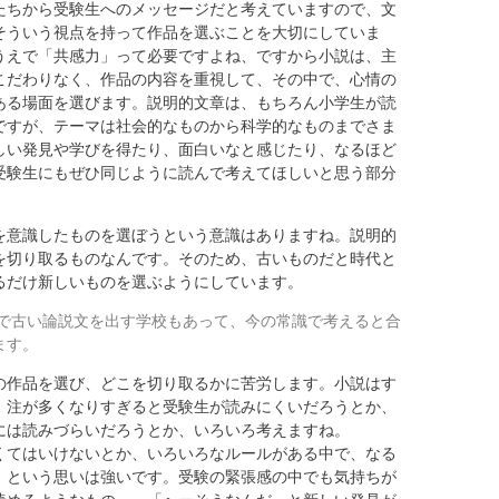
ちから受験生へのメッセージだと考えていますので、文
そういう視点を持って作品を選ぶことを大切にしていま
うえで「共感力」って必要ですよね、ですから小説は、主
こだわりなく、作品の内容を重視して、その中で、心情の
ある場面を選びます。説明的文章は、もちろん小学生が読
ですが、テーマは社会的なものから科学的なものまでさま
しい発見や学びを得たり、面白いなと感じたり、なるほど
受験生にもぜひ同じように読んで考えてほしいと思う部分
意識したものを選ぼうという意識はありますね。説明的
を切り取るものなんです。そのため、古いものだと時代と
るだけ新しいものを選ぶようにしています。
で古い論説文を出す学校もあって、今の常識で考えると合
ます。
作品を選び、どこを切り取るかに苦労します。小説はす
、注が多くなりすぎると受験生が読みにくいだろうとか、
には読みづらいだろうとか、いろいろ考えますね。
くてはいけないとか、いろいろなルールがある中で、なる
、という思いは強いです。受験の緊張感の中でも気持ちが