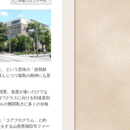
学校プロフィール
と、という意味の「捨我精
重んじつつ進取の精神にも富
割授業。進度が速いだけでな
ド7クラスに分ける到達度別
ベルの難関私大に多くの合格
た「コアプログラム」と約
験をする山形県酒田市ファー