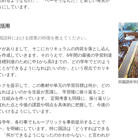
読めるようなもの」、「へーそうなんだ」と新しい発見が
うにしています。
活用
国語科における授業の特徴を教えてください。
がありまして、そこにカリキュラムの内容を落とし込ん
を作成していきます。そのうえで、6年間の最後の学習到達
目標到達のために中1から高3までの、どの学年でどのよう
ことができるようになればいいのか」という視点でカリキ
ています。
田園調布学
ックを提示して、この教材や単元の学習目標は何か、どの
なればよいのかを生徒が意識し、学習後に振り返ること
く仕組みを作っています。 定期考査も同様に、振り返りシ
ばれた点と今後の課題や弱点を具体的に把握して、今後の
ていけるようにしています。
学年、各行事でもルーブリックを事前提示することで
か」を明確にしています。特に国語は「どうすればできる
」「何ができるようになったのかわからない」と言われが