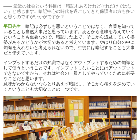
最近の社会という科目は「暗記もあるけれどそれだけではな
い」と感じます。暗記中心の時代を過ごしてきた保護者の方も多い
と思うのですがいかがですか？
平田先生
暗記は必ずしも悪いということではなく、言葉を知って
いることも当然大事だと思っています。あとから意味を考えていく
ということも重要なので、暗記した上で、そこから追及していく姿
勢があるかどうかが大切であると考えています。やはり自分の中に
知識を入れないと考えられないので、生徒には暗記することも大事
だと伝えています。
インプットするだけの知識ではなくアウトプットするための知識と
して使うということです。インプットしないことにはアウトプット
できないですから、それは社会の一員としてやっていくために必要
なことだと思います。
意味がわからないならとりあえず暗記し、そこから考えを深めてい
くということも大切なことの一つです。