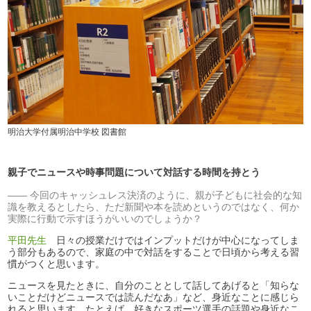
明治大学付属明治中学校 図書館
親子でニュースや時事問題について対話する時間を持とう
今回のキャッシュレス決済のように、親が子どもに社会的な知
識を教えるとしたら、ただ新聞や本を読めというのではなく、何か
実際に行動で示すほうがいいのでしょうか？
平田先生
日々の授業だけではインプットだけが中心になってしま
う部分もあるので、家庭の中で対話をすることで日頃から考える習
慣がつくと思います。
ニュースを見たときに、自分のこととして話してあげると「知らな
いことだけどニュースでは読んだなあ」など、身近なことに感じら
れると思います。たとえば、好きなスポーツ選手の話題や身近なこ