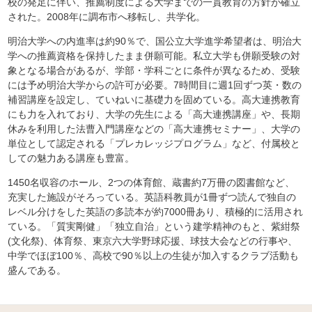
校の発足に伴い、推薦制度による大学までの一貫教育の方針が確立
された。2008年に調布市へ移転し、共学化。
明治大学への内進率は約90％で、国公立大学進学希望者は、明治大
学への推薦資格を保持したまま併願可能。私立大学も併願受験の対
象となる場合があるが、学部・学科ごとに条件が異なるため、受験
には予め明治大学からの許可が必要。7時間目に週1回ずつ英・数の
補習講座を設定し、ていねいに基礎力を固めている。高大連携教育
にも力を入れており、大学の先生による「高大連携講座」や、長期
休みを利用した法曹入門講座などの「高大連携セミナー」、大学の
単位として認定される「プレカレッジプログラム」など、付属校と
しての魅力ある講座も豊富。
1450名収容のホール、2つの体育館、蔵書約7万冊の図書館など、
充実した施設がそろっている。英語科教員が1冊ずつ読んで独自の
レベル分けをした英語の多読本が約7000冊あり、積極的に活用され
ている。「質実剛健」「独立自治」という建学精神のもと、紫紺祭
(文化祭)、体育祭、東京六大学野球応援、球技大会などの行事や、
中学でほぼ100％、高校で90％以上の生徒が加入するクラブ活動も
盛んである。