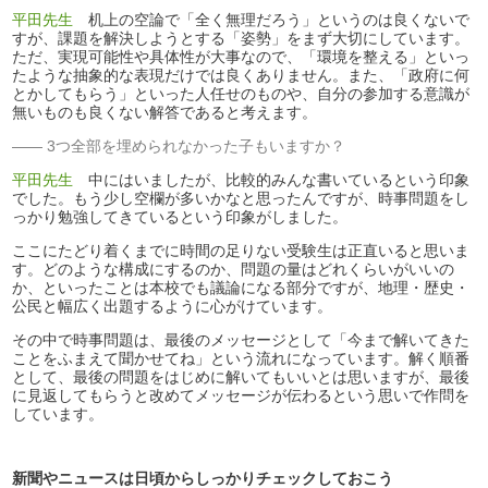
平田先生
机上の空論で「全く無理だろう」というのは良くないで
すが、課題を解決しようとする「姿勢」をまず大切にしています。
ただ、実現可能性や具体性が大事なので、「環境を整える」といっ
たような抽象的な表現だけでは良くありません。また、「政府に何
とかしてもらう」といった人任せのものや、自分の参加する意識が
無いものも良くない解答であると考えます。
3つ全部を埋められなかった子もいますか？
平田先生
中にはいましたが、比較的みんな書いているという印象
でした。もう少し空欄が多いかなと思ったんですが、時事問題をし
っかり勉強してきているという印象がしました。
ここにたどり着くまでに時間の足りない受験生は正直いると思いま
す。どのような構成にするのか、問題の量はどれくらいがいいの
か、といったことは本校でも議論になる部分ですが、地理・歴史・
公民と幅広く出題するように心がけています。
その中で時事問題は、最後のメッセージとして「今まで解いてきた
ことをふまえて聞かせてね」という流れになっています。解く順番
として、最後の問題をはじめに解いてもいいとは思いますが、最後
に見返してもらうと改めてメッセージが伝わるという思いで作問を
しています。
新聞やニュースは日頃からしっかりチェックしておこう