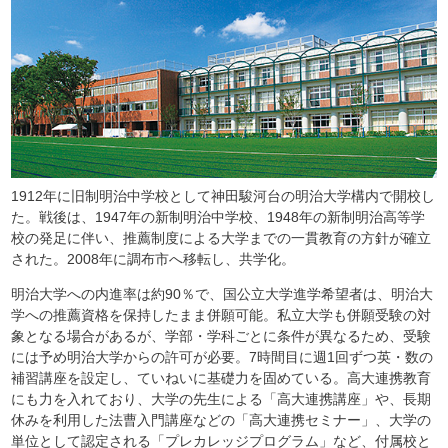
1912年に旧制明治中学校として神田駿河台の明治大学構内で開校し
た。戦後は、1947年の新制明治中学校、1948年の新制明治高等学
校の発足に伴い、推薦制度による大学までの一貫教育の方針が確立
された。2008年に調布市へ移転し、共学化。
明治大学への内進率は約90％で、国公立大学進学希望者は、明治大
学への推薦資格を保持したまま併願可能。私立大学も併願受験の対
象となる場合があるが、学部・学科ごとに条件が異なるため、受験
には予め明治大学からの許可が必要。7時間目に週1回ずつ英・数の
補習講座を設定し、ていねいに基礎力を固めている。高大連携教育
にも力を入れており、大学の先生による「高大連携講座」や、長期
休みを利用した法曹入門講座などの「高大連携セミナー」、大学の
単位として認定される「プレカレッジプログラム」など、付属校と