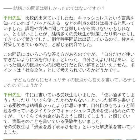
結構この問題は難しかったのではないですか？
平田先生
比較的出来ていましたね。キャッシュレスという言葉を
知っていれば「パッと払える」などの利点の部分は書けると思って
いました。課題や方法に関しては難しいから書けないかもしれな
い、とも思いましたが、結構多くの受験生が対策したり調べたりし
てきていて驚きでした。例年時事問題は出題しているので、皆さん
対策してきているのだ、と感じる内容でした。
この問題にはいろいろな答え方があるのですが、「自分だけが使い
すぎないように気を付ける」といった、自分さえよければ良い、と
いった個人の観点からの記載だけだと良い解答とはいえません。ポ
イントは「社会全体」として考えられているかどうかです。
子どもながらにセキュリティの観点から答えを書いている子も
いたのでしょうか？
平田先生
中には書いている受験生もいました。「使い過ぎてしま
う」だったり「いくら使ったかわからない」といった解答を書いて
いる受験生は結構多かったように思います。自分自身もちょうど問
題を作っているタイミングでキャッシュレス決済を使い始めたので
すが、「いくらでもお金があるように感じてしまう」と感じてい
て、実際そのことを書いている受験生もいました。
その受験生は「残金を必ず表示させる」といった解決策を書いてい
ました。