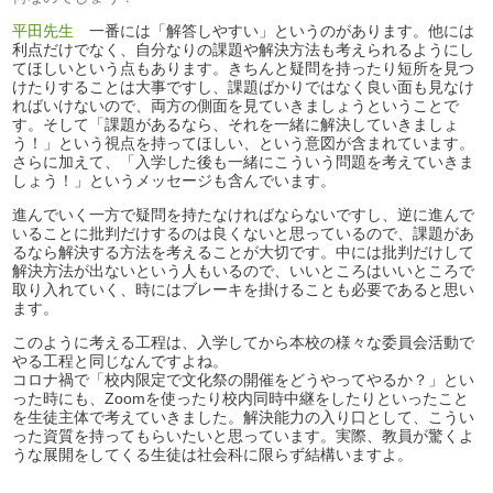
平田先生
一番には「解答しやすい」というのがあります。他には
利点だけでなく、自分なりの課題や解決方法も考えられるようにし
てほしいという点もあります。きちんと疑問を持ったり短所を見つ
けたりすることは大事ですし、課題ばかりではなく良い面も見なけ
ればいけないので、両方の側面を見ていきましょうということで
す。そして「課題があるなら、それを一緒に解決していきましょ
う！」という視点を持ってほしい、という意図が含まれています。
さらに加えて、「入学した後も一緒にこういう問題を考えていきま
しょう！」というメッセージも含んでいます。
進んでいく一方で疑問を持たなければならないですし、逆に進んで
いることに批判だけするのは良くないと思っているので、課題があ
るなら解決する方法を考えることが大切です。中には批判だけして
解決方法が出ないという人もいるので、いいところはいいところで
取り入れていく、時にはブレーキを掛けることも必要であると思い
ます。
このように考える工程は、入学してから本校の様々な委員会活動で
やる工程と同じなんですよね。
コロナ禍で「校内限定で文化祭の開催をどうやってやるか？」とい
った時にも、Zoomを使ったり校内同時中継をしたりといったこと
を生徒主体で考えていきました。解決能力の入り口として、こうい
った資質を持ってもらいたいと思っています。実際、教員が驚くよ
うな展開をしてくる生徒は社会科に限らず結構いますよ。