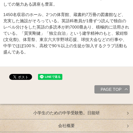
しての魅力ある講座も豊富。
1450名収容のホール、2つの体育館、蔵書約7万冊の図書館など、
充実した施設がそろっている。英語科教員が1冊ずつ読んで独自の
レベル分けをした英語の多読本が約7000冊あり、積極的に活用され
ている。「質実剛健」「独立自治」という建学精神のもと、紫紺祭
(文化祭)、体育祭、東京六大学野球応援、球技大会などの行事や、
中学でほぼ100％、高校で90％以上の生徒が加入するクラブ活動も
盛んである。
PAGE TOP
小学生のための中学受験塾。日能研
会社概要