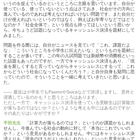
いうのを捉えているかというところに主眼を置いています。自分が
使っている、使っていないという点はさておき、社会がその方向に
進んでいるのであれば考えなければいけない問題です。また自分だ
けが使えればいいというのではなく、例えばお年寄りなどではどう
なのか？「社会全体で」という視点も持ってほしいという思いか
ら、今ちょうど話題になっているキャッシュレス決済を題材にして
みました。
問題を作る際には、自分がニュースを見ていて「これ、課題だよ
な」「こういうところを小学生に伝えたいな」というものを題材に
することが多いです。この年の入試問題では新紙幣や消費税といっ
た話題もあったのですが、一方でキャッシュレス決済もあり、「現
金を新しくすると言っていながらキャッシュレスにするって、これ
からどういう社会になっていくんだろう？」と自分自身も疑問に思
っていたので、そういうことを一緒に考えていきたいと思いまし
た。
最近は小学生でもPasmoやSuicaなどで決済しますし、意外と
浸透しているのかも？と思うところはあります。
ただし一方で、キャッシュレス決済を使っている受験生は計算能力
が落ちるのではないか？というような考えも中にはあるのですが、
そのあたりはいかがですか？
平田先生
「計算力が落ちるのでは？」というのが課題かもしれま
せんし、今進んでいる社会の動向に対して「本当にこれでいいの
か？」という意見があるかもしれません。中にはキャッシュレス決
済よりも「現金のほうがよいかもしれない」といった意見があって