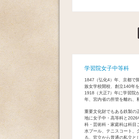
学習院女子中等科
1847（弘化4）年、京都で
族女学校開校、創立140年
1918（大正7）年に学習院
年、宮内省の所管を離れ、私
重要文化財でもある鉄製の
地に女子中・高等科と202
科・芸術科・家庭科は科目
水プール、テニスコート、
る。官立から普通の私立と