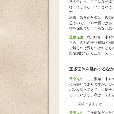
その中から「ここはなぜ違
はこうじゃない？」という
す。
本来、数学の学習は、教員
思うので、コロナ禍ではあ
びを深めていけたらなと思
豊泉先生
私は昨年、中1の
たら、図形の平行移動・回
で解くのは難しいけれども
段階的に与えた上で、5、
正多面体を製作するなか
豊泉先生
ここ数年、中1の
にも書いてありますが、自
バンを買ってきて、生徒全
らっています。私は、それ
完成できますか。
豊泉先生
二十面体だったら