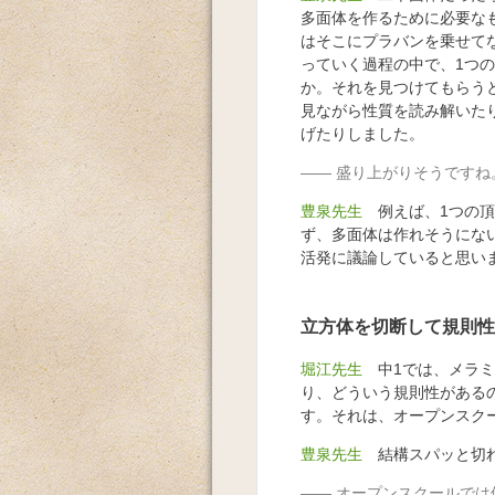
多面体を作るために必要な
はそこにプラバンを乗せて
っていく過程の中で、1つ
か。それを見つけてもらう
見ながら性質を読み解いた
げたりしました。
盛り上がりそうですね
豊泉先生
例えば、1つの頂
ず、多面体は作れそうにな
活発に議論していると思い
立方体を切断して規則性
堀江先生
中1では、メラミ
り、どういう規則性がある
す。それは、オープンスク
豊泉先生
結構スパッと切
オープンスクールでは