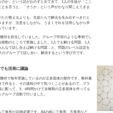
うのか」という話がおのずと出てきて、1人の生徒が「ここ
ことを言うと、「そうか」という声がかなり聞こえてきま
がただ教えるよりも、生徒たちで解法を生み出すべきだと
りますが、注意をしながら、うまくそれを活用しながら学
っています。
幾何を担当していました。グループ学習のような事例でし
転移動のところで実施しました。1人でも解ける問題、1人
みんなで話し合えば解ける問題…と、問題のレベル設定を
6人のグループで話し合い、解決するという学び方です。
でも活発に議論
幾何で毎年実施しているのが正多面体の製作です。教科書
分で作ると、その過程の中で気づくことがあるので、プラ
員に配って、3、4時間かけて全種類の正多面体を作っても
をグループ活動で行いました。
三角形が20個必要です。B4の紙に三角形、五角形など、