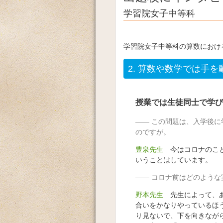
学習院女子中等科
学習院女子中等科の算数におけ
2.
算数や数学では手を
授業では生徒同士で学び
この問題は、入学後に
のですが。
豊泉先生
今はコロナのこと
いうことはしています。
コロナ前はどのような
野本先生
先生によって、あ
合いをかなりやっているほ
り見ないで、下を向きなが