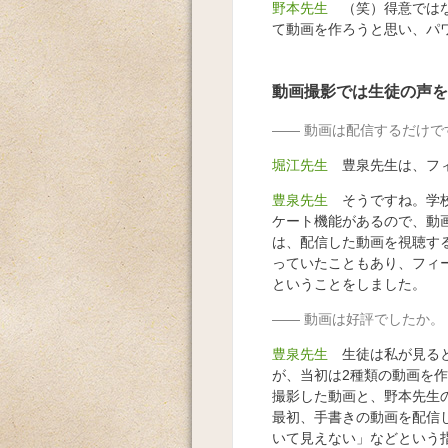
野本先生
（笑）得意ではな
て動画を作ろうと思い、パ
動画撮影では生徒の声を
動画は配信するだけで
堀江先生
豊泉先生は、フィ
豊泉先生
そうですね。学校
ケート機能があるので、動
は、配信した動画を視聴す
っていたこともあり、フィ
ということをしました。
動画は好評でしたか。
豊泉先生
生徒は私が見ると
が、当初は2種類の動画を
撮影した動画と、野本先生
最初、手書きの動画を配信
いて見えない」などという