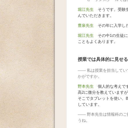
堀江先生
そうです。受験生
んでいただきます。
豊泉先生
その年に入学した
堀江先生
その中1の生徒に
こともよくあります。
授業では具体的に見せる
私は授業を担当してい
かがですか。
野本先生
個人的な考えです
高2に微分を教えています
そこでタブレットを使い、
しています。
野本先生は情報科のご
うね。