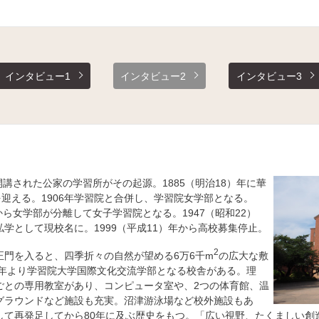
インタビュー1
インタビュー2
インタビュー3
開講された公家の学習所がその起源。1885（明治18）年に華
を迎える。1906年学習院と合併し、学習院女学部となる。
から女学部が分離して女子学習院となる。1947（昭和22）
学として現校名に。1999（平成11）年から高校募集停止。
2
正門を入ると、四季折々の自然が望める6万6千m
の広大な敷
6年より学習院大学国際文化交流学部となる校舎がある。理
ごとの専用教室があり、コンピュータ室や、2つの体育館、温
グラウンドなど施設も充実。沼津游泳場など校外施設もあ
して再発足してから80年に及ぶ歴史をもつ。「広い視野、たくましい創