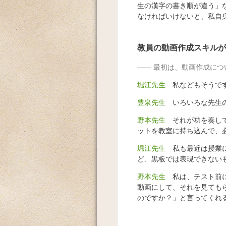
生の漢字の書き順が違う」
なければいけないと、私自
教員の動画作成スキルが
最初は、動画作成につ
堀江先生
私などもそうで
豊泉先生
いろいろな先生の
野本先生
それが功を奏して
ットを教室に持ち込んで、
堀江先生
私も最近は授業に
ど、黒板では表現できない
野本先生
私は、テスト前に
動画にして、それを見ても
のですか？」と言ってくれ