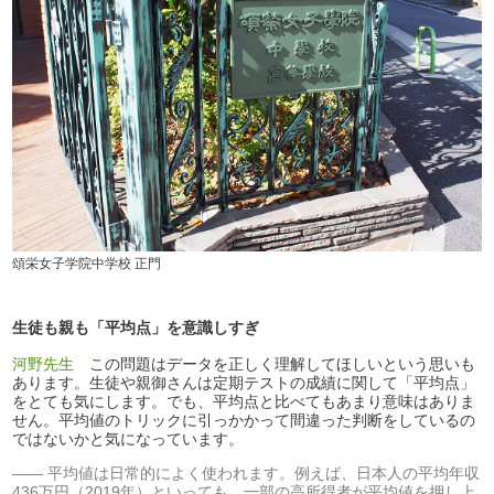
頌栄女子学院中学校 正門
生徒も親も「平均点」を意識しすぎ
河野先生
この問題はデータを正しく理解してほしいという思いも
あります。生徒や親御さんは定期テストの成績に関して「平均点」
をとても気にします。でも、平均点と比べてもあまり意味はありま
せん。平均値のトリックに引っかかって間違った判断をしているの
ではないかと気になっています。
平均値は日常的によく使われます。例えば、日本人の平均年収
436万円（2019年）といっても、一部の高所得者が平均値を押し上