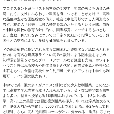
プロテスタント系キリスト教主義の学校で、聖書の教えを徳育の基
礎におく。女性にふさわしい教養を身につけることが方針で、高雅
な品位や豊かな国際感覚を備え、社会に奉仕貢献できる人間形成を
志す。校名の「頌栄」は神の栄光をほめたたえるという意味。自慢
の制服も同校の教育方針に沿い、国際感覚にマッチするものとし
た。言動、身だしなみについては日常きめ細かく指導している。帰
国生との交流により、多様な価値観をも育んでいる。
区の保護樹林に指定される木々に囲まれた運動場など緑にあふれる
校内には有名な建築家ライトの高弟の設計による記念堂をはじめ、
礼拝堂と講堂をかねるグローリアホールなど施設も完備。ホワイト
ハウスと呼ばれる校舎や新体育館も近代的。南志賀高原と軽井沢に
山荘をもつ。食堂は高校生から利用可（テイクアウトは中学生も利
用可）。パン類の販売あり。
中学では英・数の多くがクラス分割などの少人数制授業。このなか
では高校で学ぶ内容も取り入れられている。英・数は時間数も標準
より多い。聖書の授業も週1時間組み込まれている。中3以上の数
学・高2以上の英語では習熟度別授業を導入。中3では卒業論文を制
作、夏休み前から準備し、6000字以上でまとめる。高2からは文科
と理科、さらに高3では理科コースが2つに分かれる。進路に応じた