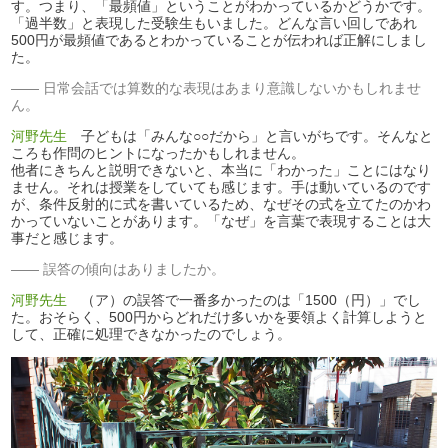
す。つまり、「最頻値」ということがわかっているかどうかです。
「過半数」と表現した受験生もいました。どんな言い回しであれ
500円が最頻値であるとわかっていることが伝われば正解にしまし
た。
日常会話では算数的な表現はあまり意識しないかもしれませ
ん。
河野先生
子どもは「みんな○○だから」と言いがちです。そんなと
ころも作問のヒントになったかもしれません。
他者にきちんと説明できないと、本当に「わかった」ことにはなり
ません。それは授業をしていても感じます。手は動いているのです
が、条件反射的に式を書いているため、なぜその式を立てたのかわ
かっていないことがあります。「なぜ」を言葉で表現することは大
事だと感じます。
誤答の傾向はありましたか。
河野先生
（ア）の誤答で一番多かったのは「1500（円）」でし
た。おそらく、500円からどれだけ多いかを要領よく計算しようと
して、正確に処理できなかったのでしょう。