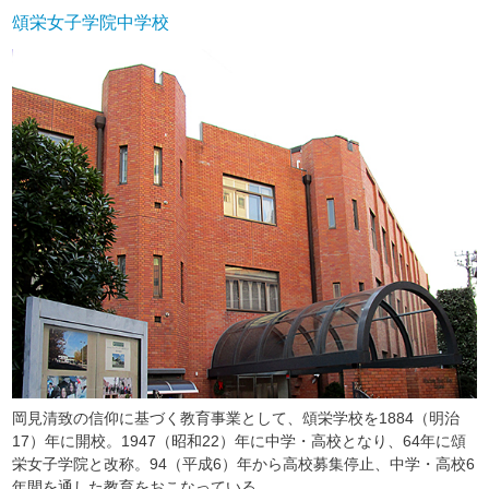
頌栄女子学院中学校
岡見清致の信仰に基づく教育事業として、頌栄学校を1884（明治
17）年に開校。1947（昭和22）年に中学・高校となり、64年に頌
栄女子学院と改称。94（平成6）年から高校募集停止、中学・高校6
年間を通した教育をおこなっている。