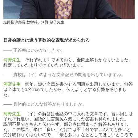
進路指導部長 数学科／河野 敏子先生
日常会話とは違う算数的な表現が求められる
正答率はいかがでしたか。
河野先生
それぞれよくできており、全問正解もかなりいました。
想定していたよりできていたと思います。
貴校は（イ）のような文章記述の問題を出していますね。
河野先生
例年、短い文章を書かせる問題を出題しています。無答
は全体でも1名のみでしたから、伝えようとする姿勢を感じまし
た。
具体的にどんな解答がありましたか。
河野先生
（イ）の解答は会話の中に入れる文章です。言い回しは
それぞれ違い、国語的に言葉尻を気にした答案も見られました。
説明不足できちんと伝わらず、部分点に留まった解答もありまし
た。この場合、単に「多い」だけでは不十分です。2人でも多いと
受け取れなくはないので、「最も多い」などとしてほしいところで