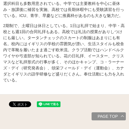
選択科目も多数用意されている。中学では主要教科を中心に昼休
み・放課後に補習を実施、高校では長期休暇中にも受験講習を行っ
ている。ICU、青学、早慶などに推薦枠があるのも大きな魅力だ。
2期制で、土曜日は休日としている。1日は礼拝で始まり、中学・高
校とも週1回の合同礼拝もある。高校では礼法の授業がありしつけ
にも厳しい。タータンチェックのスカートの制服はあまりにも有
名。校内にはイギリスの学校の雰囲気が漂い、生活スタイルも校舎
内で革靴を履いたまま過ごす欧米流。クラブ活動ではハンドベルク
ワイヤや弓道部が知られている。花の日礼拝、イースター、クリス
マスなど礼拝形式の行事が多く、そのほかキャンプ、コ・ラーナー
ズ・デイ（研究発表会）、頌栄フィールド・デイ（運動会）、カナ
ダとイギリスの語学研修など盛りだくさん。奉仕活動にも力を入れ
ている。
PAGE TOP