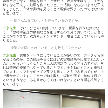
講義だけでなく、模型を作って見せたり、教員が実験をして手元を
映すなど工夫して動画を作ったりと、一辺倒にならないような工夫
をしました。立体や実物を見ることで理解が深まったのではないか
と思います。
生徒さんはタブレットを持っているのですか。
方京先生
はい。ひとり1台持っています。授業を行うだけでな
く、「教材や補足の動画などを配信するので見ておいてね」と言う
ことができます。双方向とオンデマンド、場合によっていろいろや
りました。
授業で大切にされていることを教えてください。
方京先生
実験をベースにしていることが多いので、データから何
が言えるのか。この結論を言うにはどの実験結果を比較すればいい
のか。そういうようなところは入試問題でもよく問うのですが、そ
れは普段の授業でもやっていることです。手を動かすことも重視し
ています。ソフトを使ってグラフを書くこともできるのですが、手
で書かせています。「自分で軸を取り、縦軸が何で、単位は何で、
というようなところを書かなくてはいけない」という話を根気よく
しています。