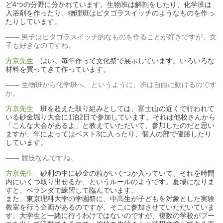
ど4つの分野に分かれています。生物班は解剖をしたり、化学班は
入浴剤を作ったり、物理班はピタゴラスイッチのようなものを作っ
たりしています。
男子はピタゴラスイッチ的なものを作ることが好きですが、女
子も好きなのですね。
方京先生
はい。毎年作って文化祭で展示しています。いろいろな
材料を買ってきて作っています。
生物班から化学班へ、というように、班は自由に動けるのです
か。
方京先生
班を超えた取り組みとしては、富士山の近くで行われて
いる砂金堀り大会に1泊2日で参加しています。それは他校さんから
「こんな大会があるよ」と教えていただいて、参加したのだと思い
ますが、年によってはベスト3に入ったり、個人の部で優勝したり
しています。
競技なんですね。
方京先生
砂利の中に砂金の粒がいくつか入っていて、それを時間
内にいくつ取り出せるか、というルールのようです。夏場になりま
すと、ベランダで練習して臨んでいます。
また、東京理科大学の学園祭に、中高生が子どもを対象とした実験
教室を行う企画があるのですが、そこに参加させていただいていま
す。大学生と一緒に行うわけではないのですが、複数の学校がブー