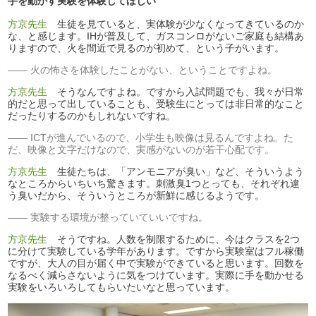
手を動かす実験を体験してほしい
方京先生
生徒を見ていると、実体験が少なくなってきているのか
な、と感じます。IHが普及して、ガスコンロがないご家庭も結構あ
りますので、火を間近で見るのが初めて、という子がいます。
火の怖さを体験したことがない、ということですよね。
方京先生
そうなんですよね。ですから入試問題でも、我々が日常
的だと思って出していることも、受験生にとっては非日常的なこと
だったりするのかもしれないですね。
ICTが進んでいるので、小学生も映像は見るんですよね。た
だ、映像と文字だけなので、実感がないのが若干心配です。
方京先生
生徒たちは、「アンモニアが臭い」など、そういうよう
なところからいちいち驚きます。刺激臭1つとっても、それぞれ違
う臭いだから、そういうところが新鮮に感じるようです。
実験する環境が整っていていいですね。
方京先生
そうですね。人数を制限するために、今はクラスを2つ
に分けて実験している学年があります。ですから実験室はフル稼働
ですが、大人の目が届く中で実験ができていると思います。回数を
なるべく減らさないように気をつけています。実際に手を動かせる
実験をいろいろしてもらいたいなと思っています。