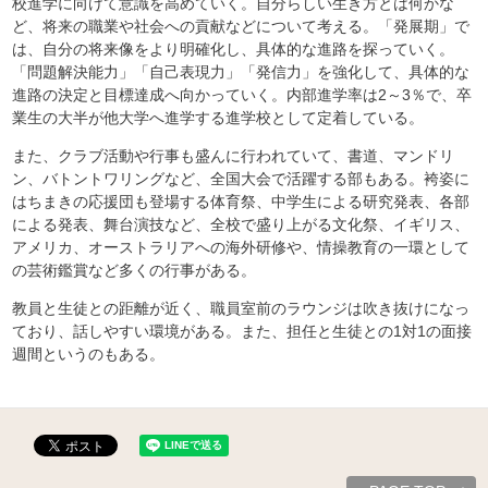
校進学に向けて意識を高めていく。自分らしい生き方とは何かな
ど、将来の職業や社会への貢献などについて考える。「発展期」で
は、自分の将来像をより明確化し、具体的な進路を探っていく。
「問題解決能力」「自己表現力」「発信力」を強化して、具体的な
進路の決定と目標達成へ向かっていく。内部進学率は2～3％で、卒
業生の大半が他大学へ進学する進学校として定着している。
また、クラブ活動や行事も盛んに行われていて、書道、マンドリ
ン、バトントワリングなど、全国大会で活躍する部もある。袴姿に
はちまきの応援団も登場する体育祭、中学生による研究発表、各部
による発表、舞台演技など、全校で盛り上がる文化祭、イギリス、
アメリカ、オーストラリアへの海外研修や、情操教育の一環として
の芸術鑑賞など多くの行事がある。
教員と生徒との距離が近く、職員室前のラウンジは吹き抜けになっ
ており、話しやすい環境がある。また、担任と生徒との1対1の面接
週間というのもある。