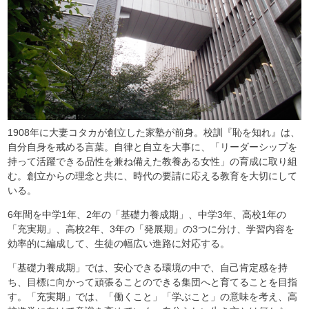
1908年に大妻コタカが創立した家塾が前身。校訓『恥を知れ』は、
自分自身を戒める言葉。自律と自立を大事に、「リーダーシップを
持って活躍できる品性を兼ね備えた教養ある女性」の育成に取り組
む。創立からの理念と共に、時代の要請に応える教育を大切にして
いる。
6年間を中学1年、2年の「基礎力養成期」、中学3年、高校1年の
「充実期」、高校2年、3年の「発展期」の3つに分け、学習内容を
効率的に編成して、生徒の幅広い進路に対応する。
「基礎力養成期」では、安心できる環境の中で、自己肯定感を持
ち、目標に向かって頑張ることのできる集団へと育てることを目指
す。「充実期」では、「働くこと」「学ぶこと」の意味を考え、高