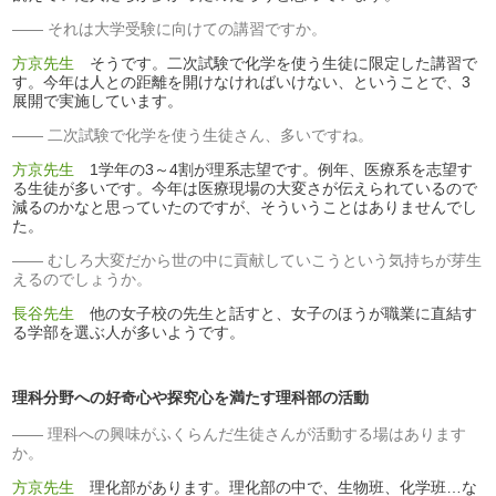
それは大学受験に向けての講習ですか。
方京先生
そうです。二次試験で化学を使う生徒に限定した講習で
す。今年は人との距離を開けなければいけない、ということで、3
展開で実施しています。
二次試験で化学を使う生徒さん、多いですね。
方京先生
1学年の3～4割が理系志望です。例年、医療系を志望す
る生徒が多いです。今年は医療現場の大変さが伝えられているので
減るのかなと思っていたのですが、そういうことはありませんでし
た。
むしろ大変だから世の中に貢献していこうという気持ちが芽生
えるのでしょうか。
長谷先生
他の女子校の先生と話すと、女子のほうが職業に直結す
る学部を選ぶ人が多いようです。
理科分野への好奇心や探究心を満たす理科部の活動
理科への興味がふくらんだ生徒さんが活動する場はあります
か。
方京先生
理化部があります。理化部の中で、生物班、化学班…な