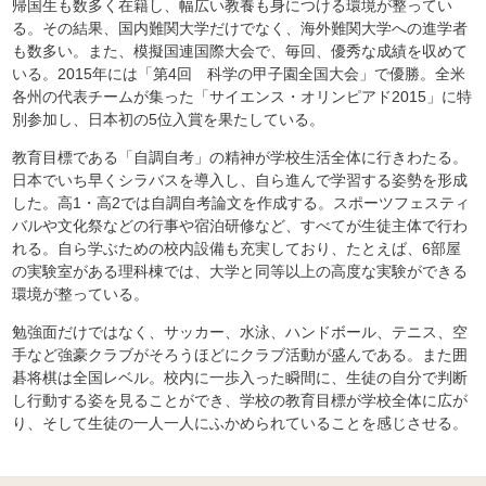
帰国生も数多く在籍し、幅広い教養も身につける環境が整ってい
る。その結果、国内難関大学だけでなく、海外難関大学への進学者
も数多い。また、模擬国連国際大会で、毎回、優秀な成績を収めて
いる。2015年には「第4回 科学の甲子園全国大会」で優勝。全米
各州の代表チームが集った「サイエンス・オリンピアド2015」に特
別参加し、日本初の5位入賞を果たしている。
教育目標である「自調自考」の精神が学校生活全体に行きわたる。
日本でいち早くシラバスを導入し、自ら進んで学習する姿勢を形成
した。高1・高2では自調自考論文を作成する。スポーツフェスティ
バルや文化祭などの行事や宿泊研修など、すべてが生徒主体で行わ
れる。自ら学ぶための校内設備も充実しており、たとえば、6部屋
の実験室がある理科棟では、大学と同等以上の高度な実験ができる
環境が整っている。
勉強面だけではなく、サッカー、水泳、ハンドボール、テニス、空
手など強豪クラブがそろうほどにクラブ活動が盛んである。また囲
碁将棋は全国レベル。校内に一歩入った瞬間に、生徒の自分で判断
し行動する姿を見ることができ、学校の教育目標が学校全体に広が
り、そして生徒の一人一人にふかめられていることを感じさせる。