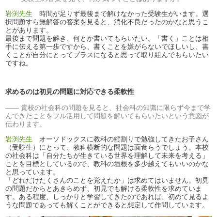
岩渕先生
時間が足りず最後まで解けなかった受験生がいます。選
択問題すら無解答の答案を見ると、消化不良だったのかなと思うこ
とがあります。
最後まで問題を解き、何とか書いてもらいたい。「書く」ことは相
手に伝える第一歩ですから、書くことを嫌がらないでほしいし、書
くことが自分にとってプラスになると思って取り組んでもらいたい
ですね。
求めるのは初見の問題に対応できる柔軟性
貴校の社会科の問題を見ると、社会科の知識に限らず今まで学
んできたことをフル活用して問題を解いてもらいたいという意図が
伝わります。
岩渕先生
オーソドックスに教科の縦割りで勉強してきたお子さん
（受験生）にとって、教科横断的な問題は面食らうでしょう。本校
の社会科は「自分たちが生きている世界を理解して未来を考える」
ことを目標としているので、教科の垣根を多少越えてもいいのかな
と思っています。
「どれだけたくさんのことを覚えたか」は求めてはいません。初見
の問題だからとあきらめず、初見でも解ける柔軟性を求めていま
す。ある程度、しっかりと学習してきたのであれば、初めて見るよ
うな問題であっても解くことができると想定して作問しています。