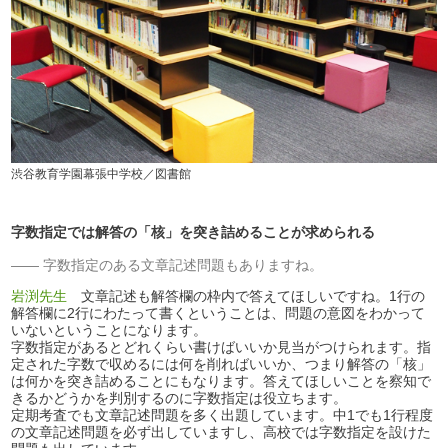
渋谷教育学園幕張中学校／図書館
字数指定では解答の「核」を突き詰めることが求められる
字数指定のある文章記述問題もありますね。
岩渕先生
文章記述も解答欄の枠内で答えてほしいですね。1行の
解答欄に2行にわたって書くということは、問題の意図をわかって
いないということになります。
字数指定があるとどれくらい書けばいいか見当がつけられます。指
定された字数で収めるには何を削ればいいか、つまり解答の「核」
は何かを突き詰めることにもなります。答えてほしいことを察知で
きるかどうかを判別するのに字数指定は役立ちます。
定期考査でも文章記述問題を多く出題しています。中1でも1行程度
の文章記述問題を必ず出していますし、高校では字数指定を設けた