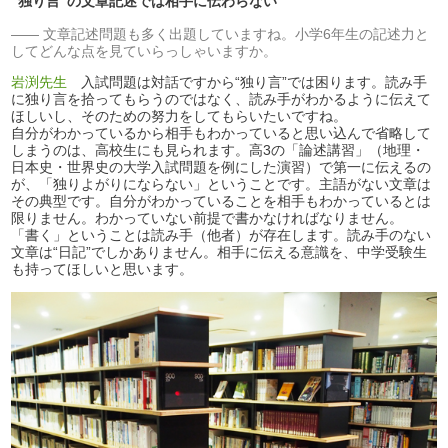
“独り言”の文章記述では相手に伝わらない
文章記述問題も多く出題していますね。小学6年生の記述力と
してどんな点を見ていらっしゃいますか。
岩渕先生
入試問題は対話ですから“独り言”では困ります。読み手
に独り言を拾ってもらうのではなく、読み手がわかるように伝えて
ほしいし、そのための努力をしてもらいたいですね。
自分がわかっているから相手もわかっていると思い込んで省略して
しまうのは、高校生にも見られます。高3の「論述講習」（地理・
日本史・世界史の大学入試問題を例にした演習）で第一に伝えるの
が、「独りよがりにならない」ということです。主語がない文章は
その典型です。自分がわかっていることを相手もわかっているとは
限りません。わかっていない前提で書かなければなりません。
「書く」ということは読み手（他者）が存在します。読み手のない
文章は“日記”でしかありません。相手に伝える意識を、中学受験生
も持ってほしいと思います。