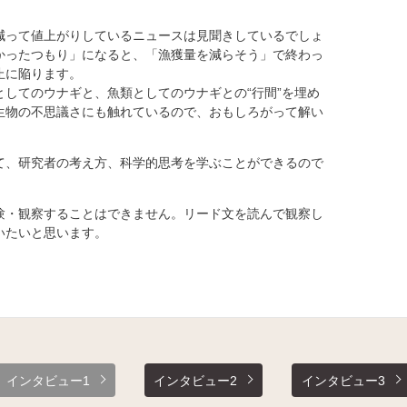
って値上がりしているニュースは見聞きしているでしょ
かったつもり」になると、「漁獲量を減らそう」で終わっ
止に陥ります。
してのウナギと、魚類としてのウナギとの“行間”を埋め
生物の不思議さにも触れているので、おもしろがって解い
、研究者の考え方、科学的思考を学ぶことができるので
・観察することはできません。リード文を読んで観察し
いたいと思います。
インタビュー1
インタビュー2
インタビュー3