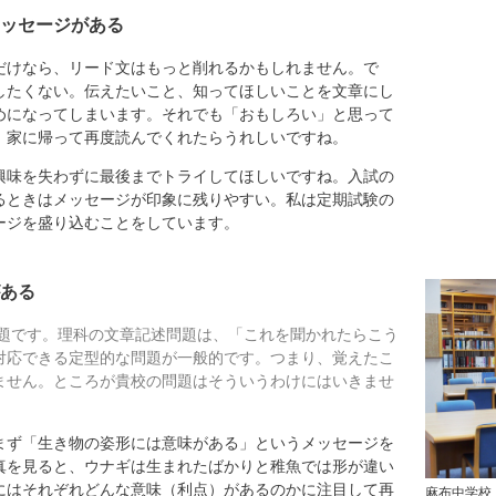
ッセージがある
けなら、リード文はもっと削れるかもしれません。で
したくない。伝えたいこと、知ってほしいことを文章にし
めになってしまいます。それでも「おもしろい」と思って
。家に帰って再度読んでくれたらうれしいですね。
味を失わずに最後までトライしてほしいですね。入試の
るときはメッセージが印象に残りやすい。私は定期試験の
ージを盛り込むことをしています。
ある
題です。理科の文章記述問題は、「これを聞かれたらこう
対応できる定型的な問題が一般的です。つまり、覚えたこ
ません。ところが貴校の問題はそういうわけにはいきませ
ず「生き物の姿形には意味がある」というメッセージを
真を見ると、ウナギは生まれたばかりと稚魚では形が違い
にはそれぞれどんな意味（利点）があるのかに注目して再
麻布中学校