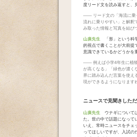
度リード文を読み返すと、
リード文の「海流に乗
流れに乗りやすい」と解釈
み取った情報と写真を結び
山廣先生
「形」という科学
的視点で書くことが大前提
意識できているかどうかを
例えば小学4年生に植
が高くなる」「緑色が濃く
界に踏み込んだ言葉を使え
現ができるようになります
ニュースで見聞きしただ
山廣先生
ウナギについては
た。世の中で話題になって
いえ、常時ニュースをチェ
ってほしいですが、入試の