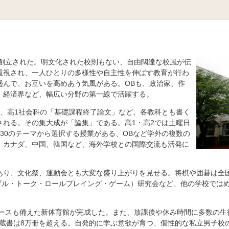
て創立された。明文化された校則もない、自由闊達な校風が伝
重視され、一人ひとりの多様性や自主性を伸ばす教育が行わ
盛んで、お互いを高めあう気風がある。OBも、政治家、作
、経済界など、幅広い分野の第一線で活躍する。
」、高1社会科の「基礎課程終了論文」など、各教科とも書く
される。その集大成が「論集」である。高1・高2では土曜日
30のテーマから選択する授業がある、OBなど学外の複数の
。カナダ、中国、韓国など、海外学校との国際交流も活発に
あり、文化祭、運動会とも大変な盛り上がりを見せる。将棋や囲碁は全
ーブル・トーク・ロールプレイング・ゲーム）研究会など、他の学校では
コースも備えた新体育館が完成した。また、放課後や休み時間に多数の生
、蔵書は8万冊を超える。自発的に学ぶ意欲が育つ、個性的な私立男子校