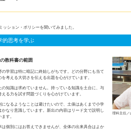
ミッション・ポリシーを聞いてみました。
学的思考を学ぶ
の教科書の範囲
の学習は特に暗記に終始しがちです。どの分野にも当て
のを考える大切さを伝える出題を心がけています。
の知識は求めていません。持っている知識を土台に、与
考える力を試す問題づくりを心がけています。
になるようなことは避けたいので、土俵はあくまで小学
はかなり意識しています。新出の内容はリード文で説明し
理科主任／
います。
は個別にはお答えできませんが、全体の出来具合はよか