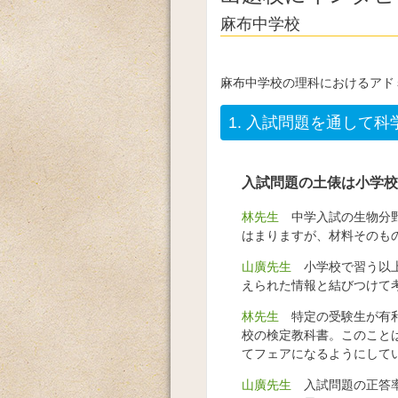
麻布中学校
麻布中学校の理科におけるアド
1.
入試問題を通して科
入試問題の土俵は小学校
林先生
中学入試の生物分野
はまりますが、材料そのも
山廣先生
小学校で習う以上
えられた情報と結びつけて
林先生
特定の受験生が有利
校の検定教科書。このこと
てフェアになるようにして
山廣先生
入試問題の正答率