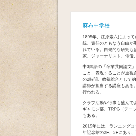
麻布中学校
1895年、江原素六によっ
統。責任のともなう自由が
れている。自発的な研究も
家、ジャーナリスト、俳優
中3国語の「卒業共同論文
こと、表現することが重視
の2時間、教養総合として約
講師が担当する講座もある
行われる。
クラブ活動や行事も盛んで
ギャモン部、TRPG（テ
もある。
2015年には、ランニング
年記念館の2F、3Fにあり