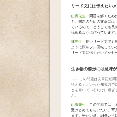
リード文には伝えたいメ
山廣先生
問題を解くためだ
も、問題のための文章には
ているので、どうしても長
読めるように作っています
林先生
長いリード文でも興
ように頭をフル回転してい
リード文に伝えたいメッセ
生き物の姿形には意味が
この問題は文章記述問
答える」といった知識力で
とを書いているだけに過ぎ
ん。
山廣先生
この問題では、ま
受けとめてもらいたい。写
ます。平たい形、細長い形