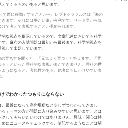
見えてくるものがあると思います。
って西に移動」することから、レプトセファルスは「海の
できます。それには平たい形が有利です。リード文から読
つけて考えて表現することが求められます。
的な視点を提示しているので、文章記述においても科学
です。麻布の入試問題は最初から最後まで、科学的視点を
重視して出題しています。
物の育ち方を聞くと、「元気よく育つ」と答えます。「背
なる」といった理科的な表現がまだできません。理科の世
るようになると、客観性のある、他者にも伝わりやすい表
ね。
けでわかったつもりにならない
、最近になって産卵場所など少しずつわかってきまし
いるテーマの方が問題に入り込みやすいと思います。とは
ックしてもらいたいわけではありません。興味・関心は持
ためにニュースをチェックする、暗記するようなことは望