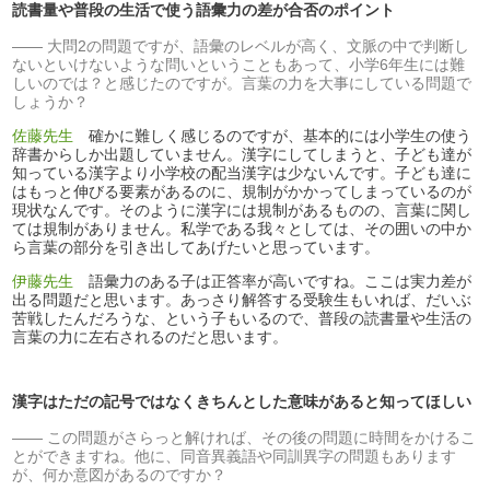
読書量や普段の生活で使う語彙力の差が合否のポイント
大問2の問題ですが、語彙のレベルが高く、文脈の中で判断し
ないといけないような問いということもあって、小学6年生には難
しいのでは？と感じたのですが。言葉の力を大事にしている問題で
しょうか？
佐藤先生
確かに難しく感じるのですが、基本的には小学生の使う
辞書からしか出題していません。漢字にしてしまうと、子ども達が
知っている漢字より小学校の配当漢字は少ないんです。子ども達に
はもっと伸びる要素があるのに、規制がかかってしまっているのが
現状なんです。そのように漢字には規制があるものの、言葉に関し
ては規制がありません。私学である我々としては、その囲いの中か
ら言葉の部分を引き出してあげたいと思っています。
伊藤先生
語彙力のある子は正答率が高いですね。ここは実力差が
出る問題だと思います。あっさり解答する受験生もいれば、だいぶ
苦戦したんだろうな、という子もいるので、普段の読書量や生活の
言葉の力に左右されるのだと思います。
漢字はただの記号ではなくきちんとした意味があると知ってほしい
この問題がさらっと解ければ、その後の問題に時間をかけるこ
とができますね。他に、同音異義語や同訓異字の問題もあります
が、何か意図があるのですか？