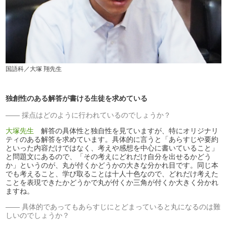
国語科／大塚 翔先生
独創性のある解答が書ける生徒を求めている
採点はどのように行われているのでしょうか？
大塚先生
解答の具体性と独自性を見ていますが、特にオリジナリ
ティのある解答を求めています。具体的に言うと「あらすじや要約
といった内容だけではなく、考えや感想を中心に書いていること」
と問題文にあるので、「その考えにどれだけ自分を出せるかどう
か」というのが、丸が付くかどうかの大きな分かれ目です。同じ本
でも考えること、学び取ることは十人十色なので、どれだけ考えた
ことを表現できたかどうかで丸が付くか三角が付くか大きく分かれ
ますね。
具体的であってもあらすじにとどまっていると丸になるのは難
しいのでしょうか？