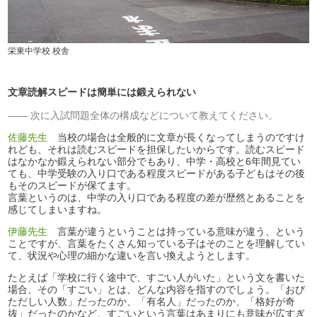
栄東中学校 校舎
文章読解スピードは簡単には鍛えられない
次に入試問題全体の構成などについて教えてください。
佐藤先生
当校の場合は全般的に文章が長くなってしまうのですけ
れども、それは読むスピードを担保したいからです。読むスピード
はなかなか鍛えられない部分でもあり、中学・高校と6年間見てい
ても、中学受験の入り口である程度スピードがある子どもはその後
もそのスピードが保てます。
言葉というのは、中学の入り口である程度の差が歴然とあることを
感じてしまいますね。
伊藤先生
言葉が違うということは持っている意味が違う、という
ことですが、言葉をたくさん知っている子はそのことを理解してい
て、状況や心理の細かな違いを言い換えようとします。
たとえば「学校に行く途中で、すごい人がいた」という文を書いた
場合、その「すごい」とは、どんな内容を指すのでしょう。「おび
ただしい人数」だったのか、「有名人」だったのか、「格好が奇
抜」だったのかなど、すごいという言葉はあまりにも意味が広すぎ