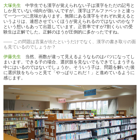
大塚先生
中学生でも漢字が覚えられない子は漢字をただの記号と
しか見ていない傾向が強いんですが、漢字はアルファベットと違っ
て一つ一つに意味があります。無限にある漢字をそれぞれ覚えると
いうよりは、連想させていくほうが覚えられるのではないのかな？
という想いもあって出題しています。正答率ですが7割くらいの受
験生は正解でした。正解のほうが圧倒的に多かったですね。
この問題は言葉が出たというだけでなく、漢字の書き取りの面
も見ているのでしょうか？
伊藤先生
当然、画数が違って見えるようなものはバツになってし
まいます。できる子の場合、選択肢を見ないでもできてしまう子も
中にはいるのではないでしょうか。そういう子は、問題を解いた後
に選択肢をちらっと見て「やっぱりこれだ！」と進めているように
感じます。