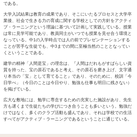
である。
大学入試結果は教育の成果であり、そこにいたるプロセスと大学卒
業後、社会で生きる力の育成に関する学校としての方針をアクティ
ブ・ラーニングという理論に基づいて計画して実践している。授業
は常に見学可能であり、教員同士がいつでも授業を見せ合う環境と
なっている。中1の入学時点では人の前でプレゼンテーションする
ことが苦手な生徒でも、中3までの間に至極当然のこととなってい
くということである。
建学の精神「人間是宝」の理念は、『人間はだれもがすばらしい資
質を持った、宝の原石であると考え、その原石を磨き上げ、文字通
り本当の「宝」として育てること』であり、そのために、校訓「今
日学べ」（今日のことは今日やり、勉強も仕事も明日に残さない）
を掲げている。
広大な敷地には、勉学に専念するための充実した施設があり、先生
方も遅くまで生徒たちの学びにつき合うことも多いという。勉強だ
けではなく、多くのクラブ活動も盛んであり、それは学校での生活
すべてがアクティブ・ラーニングであるということに通じている。