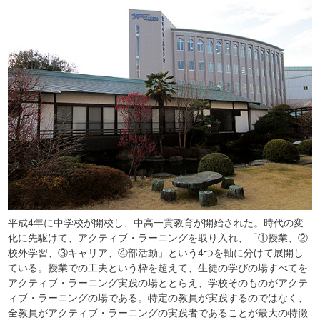
平成4年に中学校が開校し、中高一貫教育が開始された。時代の変
化に先駆けて、アクティブ・ラーニングを取り入れ、「①授業、②
校外学習、③キャリア、④部活動」という4つを軸に分けて展開し
ている。授業での工夫という枠を超えて、生徒の学びの場すべてを
アクティブ・ラーニング実践の場ととらえ、学校そのものがアクテ
ィブ・ラーニングの場である。特定の教員が実践するのではなく、
全教員がアクティブ・ラーニングの実践者であることが最大の特徴