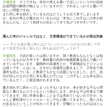
大塚先生
そうですね。自分の考えを書いてほしいというのが自由
記述問題の解答の軸となっていますので、それをしっかりと書いて
ほしい問題ですね。
また同じ本を紹介しているものはどうしても出て来てしまいます
が、自分の考えが書かれているものは「本当にこの子はこの本が好
きなんだな」という気持ちが伝わってきて丸がつきやすいです。
選んだ本のジャンルではなく、文章構成ができているかが採点対象
子ども達が選ぶ本にはどういったジャンルのものが多いです
か？先生方が全く知らない本もあるのでしょうか？
大塚先生
小説が多いとは思いますが、我々教員もなんとなくは知
っているものが大半です。教科書の内容や推薦図書を読んで書いて
きている子もいます。森鴎外の高瀬舟とか、平家物語などジャンル
は様々です。とはいえ、さすがに高瀬舟は驚きまして、小学生で高
瀬舟を読んでいる、と教員でもかなり話題になりました。また、自
分が読んだものと同じ本を選んだ子には「この子もこんな本を読ん
でいるんだ！」と親近感がわきますね。
書き切れずに終わってしまった子もいますが、本が好きな子なら問
題なく書けるんだろうなという気がします。好きな子は作者まで書
いてきます。別に作者を書くことまでは求めていないのですが、ち
ゃんと重松清やミヒャエル・エンデなど書いてきますし、思い入れ
があるなということが伝わってきます。空欄といったものはほとん