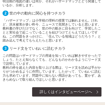
明治期の地図の違いは何か、それがハザードマップとどう関連して
いるか、分析します。
2
世の中の動向に関心を持つチカラ
「ハザードマップ」は小学校の理科の授業では触れません。けれ
ど、洪水被害が多い昨今、ニュースで見聞きしていると思います。
教科書の学びだけでなく、世の中の動きに目を向けて、学習したこ
とと実社会で起こっていることを結びつけてとらえてほしいです
ね。この問題をきっかけに、「住んでいる地域はどうだろう？」と
踏み込んで考えてもらえたらと思います。
3
リード文をていねいに読むチカラ
この問題はハザードマップの用途を知っていれば解きやすかったで
しょう。たとえ知らなくても、どんなものかわかるようにリード文
で説明しています。
教科の枠を超えた内容を取り上げる際は、リード文を読めば手がか
りがつかめるように作問しています。したがって、ていねいに読む
力も求めています。問題中に知らない用語があっても、驚かず、あ
きらめないで取り組んでほしいと思います。
詳しくはインタビューページへ