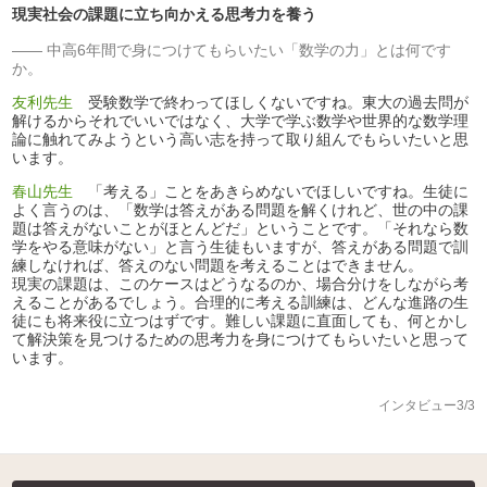
現実社会の課題に立ち向かえる思考力を養う
中高6年間で身につけてもらいたい「数学の力」とは何です
か。
友利先生
受験数学で終わってほしくないですね。東大の過去問が
解けるからそれでいいではなく、大学で学ぶ数学や世界的な数学理
論に触れてみようという高い志を持って取り組んでもらいたいと思
います。
春山先生
「考える」ことをあきらめないでほしいですね。生徒に
よく言うのは、「数学は答えがある問題を解くけれど、世の中の課
題は答えがないことがほとんどだ」ということです。「それなら数
学をやる意味がない」と言う生徒もいますが、答えがある問題で訓
練しなければ、答えのない問題を考えることはできません。
現実の課題は、このケースはどうなるのか、場合分けをしながら考
えることがあるでしょう。合理的に考える訓練は、どんな進路の生
徒にも将来役に立つはずです。難しい課題に直面しても、何とかし
て解決策を見つけるための思考力を身につけてもらいたいと思って
います。
インタビュー3/3