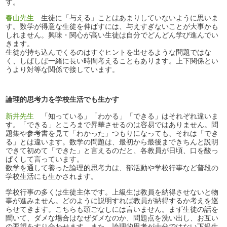
す。
春山先生
生徒に「与える」ことはあまりしていないように思いま
す。数学が得意な生徒を伸ばすには、与えすぎないことが大事かも
しれません。興味・関心が高い生徒は自分でどんどん学び進んでい
きます。
生徒が持ち込んでくるのはすぐヒントを出せるような問題ではな
く、しばしば一緒に長い時間考えることもあります。上下関係とい
うより対等な関係で接しています。
論理的思考力を学校生活でも生かす
新井先生
「知っている」「わかる」「できる」はそれぞれ違いま
す。「できる」ところまで昇華させるのは容易ではありません。問
題集や参考書を見て「わかった」つもりになっても、それは「でき
る」とは違います。数学の問題は、最初から最後まできちんと説明
できて初めて「できた」と言えるのだと、各教員が日頃、口を酸っ
ぱくして言っています。
数学を通して養った論理的思考力は、部活動や学校行事など普段の
学校生活にも生かされます。
学校行事の多くは生徒主体です。上級生は教員を納得させないと物
事が進みません。どのように説明すれば教員が納得するか考えを巡
らせてきます。こちらも頭ごなしには言いません。まず生徒の話を
聞いて、ダメな場合はなぜダメなのか、問題点を洗い出し、お互い
の要望をすり合わせます。また、論理的思考が十分ではない下級生