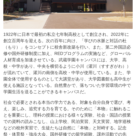
1922年に日本で最初の私立七年制高校として創立され、2022年に
創立百周年を迎える。次の百年に向け、「学びの水脈と対話の杜
（もり）」をコンセプトに校舎新改築を行い、また、第二外国語必
修や国外研修制度に加え、REDプログラムの実施など、グローバル
人材育成を加速させている。武蔵学園キャンパスには、大学、高
校・中学があり、中央を横切るように小川（濯川（すすぎがわ））
が流れていて、濯川の南側を高校・中学が使用している。また、学
園全体で使用するものとして大講堂があり、大学図書館も高中生が
使える施設となっている。自然豊かで、落ちついた学習環境の中で
学園生活を送ることができるキャンパスだ。
社会で必要とされる本当の学力である、対象を自分自身で選び、考
え、楽しみ、追究する力を育てる。そのために「本物」に触れるこ
とを重要にし、理科の授業における様々な実験、社会・国語の授業
での資料の読みこなし、山上学校、民泊実習、天文実習、地学巡検
などの校外実習で、生徒たちは自然に「本物」と対峙する。記念
祭・体育祭・強歩大会、国外研修での留学経験、課外活動での先