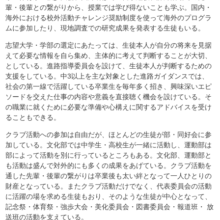
輩・後輩との繋がりから、授業では学び得ないことも学ぶ。国内・
海外における校外活動チャレンジ奨励制度を使って海外のプログラ
ムに参加したり、現地調査での研究成果を発表する生徒もいる。
志望大学・学部の選定にあたっては、生徒本人が自分の将来を見据
えて必要な情報を自ら集め、主体的に考えて判断することが大切、
としている。進路指導委員会を設けて、生徒本人が判断するための
支援をしている。中3以上を主な対象とした進路ガイダンスでは、
社会の第一線で活躍している卒業生を毎年多く招き、興味深いエピ
ソードを交えた仕事の内容や意義を直接聴く機会を設けている。そ
の職業に就くために必要な準備や心構えに関するアドバイスを受け
ることもできる。
クラブ活動への参加は自由だが、ほとんどの生徒が部・同好会に参
加している。文化部では中学生・高校生が一緒に活動し、運動部は
部によって活動を別に行っているところもある。文化部、運動部と
も活動は盛んで対外的にも多くの成果をあげている。クラブ活動を
通した先輩・後輩の繋がりは卒業後も太い絆となって一人ひとりの
財産となっている。またクラブ活動だけでなく、代表委員会の活動
に活躍の場を求める生徒もおり、そのような生徒が中心となって、
記念祭・体育祭・強歩大会・美化委員会・図書委員会・報道班・ 放
送班の活動を支えている。