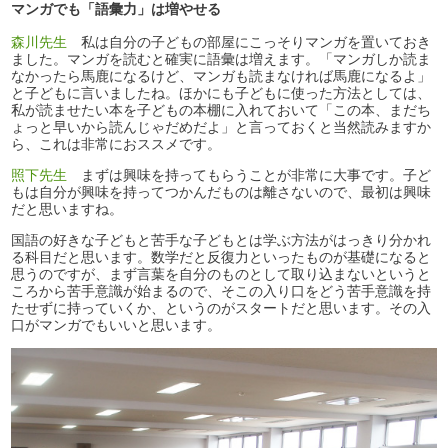
マンガでも「語彙力」は増やせる
森川先生
私は自分の子どもの部屋にこっそりマンガを置いておき
ました。マンガを読むと確実に語彙は増えます。「マンガしか読ま
なかったら馬鹿になるけど、マンガも読まなければ馬鹿になるよ」
と子どもに言いましたね。ほかにも子どもに使った方法としては、
私が読ませたい本を子どもの本棚に入れておいて「この本、まだち
ょっと早いから読んじゃだめだよ」と言っておくと当然読みますか
ら、これは非常におススメです。
照下先生
まずは興味を持ってもらうことが非常に大事です。子ど
もは自分が興味を持ってつかんだものは離さないので、最初は興味
だと思いますね。
国語の好きな子どもと苦手な子どもとは学ぶ方法がはっきり分かれ
る科目だと思います。数学だと反復力といったものが基礎になると
思うのですが、まず言葉を自分のものとして取り込まないというと
ころから苦手意識が始まるので、そこの入り口をどう苦手意識を持
たせずに持っていくか、というのがスタートだと思います。その入
口がマンガでもいいと思います。