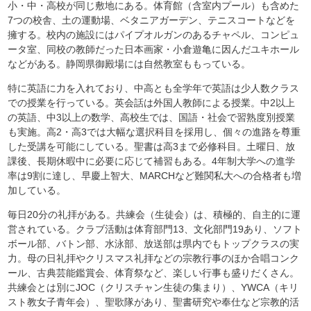
小・中・高校が同じ敷地にある。体育館（含室内プール）も含めた
7つの校舎、土の運動場、ベタニアガーデン、テニスコートなどを
擁する。校内の施設にはパイプオルガンのあるチャペル、コンピュ
ータ室、同校の教師だった日本画家・小倉遊亀に因んだユキホール
などがある。静岡県御殿場には自然教室ももっている。
特に英語に力を入れており、中高とも全学年で英語は少人数クラス
での授業を行っている。英会話は外国人教師による授業。中2以上
の英語、中3以上の数学、高校生では、国語・社会で習熟度別授業
も実施。高2・高3では大幅な選択科目を採用し、個々の進路を尊重
した受講を可能にしている。聖書は高3まで必修科目。土曜日、放
課後、長期休暇中に必要に応じて補習もある。4年制大学への進学
率は9割に達し、早慶上智大、MARCHなど難関私大への合格者も増
加している。
毎日20分の礼拝がある。共練会（生徒会）は、積極的、自主的に運
営されている。クラブ活動は体育部門13、文化部門19あり、ソフト
ボール部、バトン部、水泳部、放送部は県内でもトップクラスの実
力。母の日礼拝やクリスマス礼拝などの宗教行事のほか合唱コンク
ール、古典芸能鑑賞会、体育祭など、楽しい行事も盛りだくさん。
共練会とは別にJOC（クリスチャン生徒の集まり）、YWCA（キリ
スト教女子青年会）、聖歌隊があり、聖書研究や奉仕など宗教的活