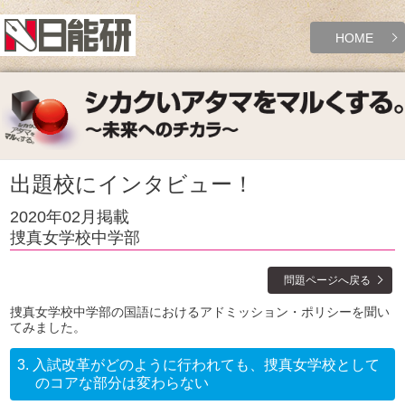
HOME
出題校にインタビュー！
2020年02月掲載
捜真女学校中学部
問題ページへ戻る
捜真女学校中学部の国語におけるアドミッション・ポリシーを聞い
てみました。
3.
入試改革がどのように行われても、捜真女学校として
のコアな部分は変わらない