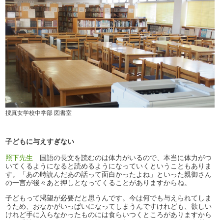
捜真女学校中学部 図書室
子どもに与えすぎない
照下先生
国語の長文を読むのは体力がいるので、本当に体力がつ
いてくるようになると読めるようになっていくということもありま
す。「あの時読んだあの話って面白かったよね」といった親御さん
の一言が後々あと押しとなってくることがありますからね。
子どもって渇望が必要だと思うんです。今は何でも与えられてしま
うため、おなかがいっぱいになってしまうんですけれども、欲しい
けれど手に入らなかったものには食らいつくところがありますから