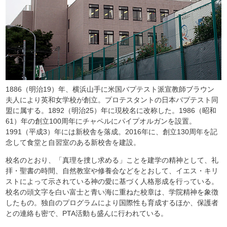
1886（明治19）年、横浜山手に米国バプテスト派宣教師ブラウン
夫人により英和女学校が創立。プロテスタントの日本バプテスト同
盟に属する。1892（明治25）年に現校名に改称した。1986（昭和
61）年の創立100周年にチャペルにパイプオルガンを設置。
1991（平成3）年には新校舎を落成。2016年に、創立130周年を記
念して食堂と自習室のある新校舎を建設。
校名のとおり、「真理を捜し求める」ことを建学の精神として、礼
拝・聖書の時間、自然教室や修養会などをとおして、イエス・キリ
ストによって示されている神の愛に基づく人格形成を行っている。
校名の頭文字を白い富士と青い海に重ねた校章は、学院精神を象徴
したもの。独自のプログラムにより国際性も育成するほか、保護者
との連絡も密で、PTA活動も盛んに行われている。