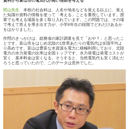
資料から富山市の電気代が高い理由を考える
照山先生
本校の社会科は、人名や地名などを覚える以上に、覚え
た知識や資料の情報を使って「考える」ことを重視しています。授
業でも考える場面を多く取り入れています。この問題では、その場
で考えて答えを導き出す力が、小学6年生の段階でどれだけあるか
をはかりました。
作問のきっかけは、総務省の家計調査を見て「おや？」と思ったこ
とです。富山市をはじめ北陸の1世帯あたりの電気代は全国平均よ
り高めです。富山は豊富な水資源を電力に積極利用しており、北陸
電力の水力発電の比率は全国トップです。水力発電は発電コストが
安く、基本料金は安くなる。そうすると、当然電気代も安く済むだ
ろうと思っていたので、このデータは意外でした。