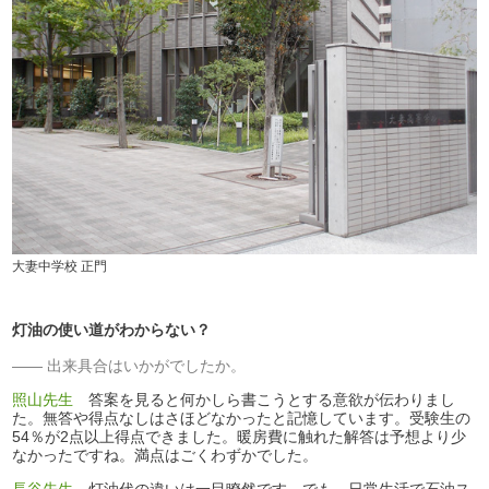
大妻中学校 正門
灯油の使い道がわからない？
出来具合はいかがでしたか。
照山先生
答案を見ると何かしら書こうとする意欲が伝わりまし
た。無答や得点なしはさほどなかったと記憶しています。受験生の
54％が2点以上得点できました。暖房費に触れた解答は予想より少
なかったですね。満点はごくわずかでした。