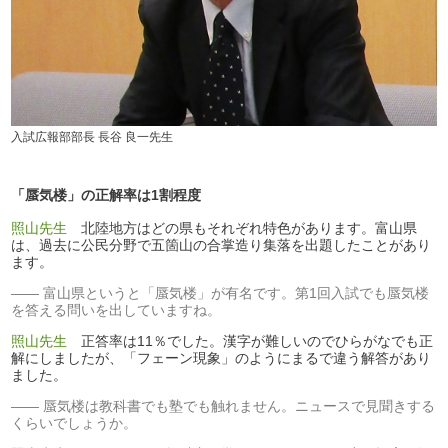
入試広報部部長 長谷 良一先生
「蜃気楼」の正解率は1割程度
照山先生
北陸地方はどの県もそれぞれ特色があります。富山県
は、過去に公民分野で五箇山の合掌造り集落を出題したことがあり
ます。
富山県というと「蜃気楼」が有名です。第1回入試でも蜃気楼
を答える問いを出していますね。
照山先生
正答率は11％でした。漢字が難しいのでひらがなでも正
解にしましたが、「フェーン現象」のようにまるで違う解答があり
ました。
蜃気楼は教科書でも塾でも触れません。ニュースで見聞きする
くらいでしょうか。