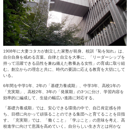
1908年に大妻コタカが創立した家塾が前身。校訓『恥を知れ』は、
自分自身を戒める言葉。自律と自立を大事に、「リーダーシップを
持って活躍できる品性を兼ね備えた教養ある女性」の育成に取り組
む。創立からの理念と共に、時代の要請に応える教育を大切にして
いる。
6年間を中学1年、2年の「基礎力養成期」、中学3年、高校1年の
「充実期」、高校2年、3年の「発展期」の3つに分け、学習内容を
効率的に編成して、生徒の幅広い進路に対応する。
「基礎力養成期」では、安心できる環境の中で、自己肯定感を持
ち、目標に向かって頑張ることのできる集団へと育てることを目指
す。「充実期」では、「働くこと」「学ぶこと」の意味を考え、高
校進学に向けて意識を高めていく。自分らしい生き方とは何かな