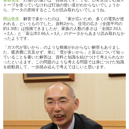
長谷先生
灯油代の違いは一目瞭然です。でも、日常生活で石油ス
トーブを使っていなければ灯油の使い道がわからないでしょうか
ら、データの意味するところが読み取れないでしょうね。
照山先生
解答で多かったのは、「家が広いため、多くの電気が使
われる」というものでした。資料2から、住宅の広さ（全国平均の
約1.3倍）は指摘できましたが、家族の人数の多さは「全国2.33人
＝2人」と「富山市2.66人＝3人」のデータからあまり読み取れなか
ったようです。
「ガス代が安いから」のような根拠がわからない解答もありまし
た。暖房費に言及せず、単に「雪が多いから」と富山について知っ
ていることを書いた解答は、資料と知識を結びつけて考えられなか
ったといえます。この問題のような考える問題では身につけた知識
を総動員して、一歩踏み込んで考えてほしいと思います。