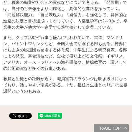
ど、将来の職業や社会への貢献などについて考える。「発展期」で
は、自分の将来像をより明確化し、具体的な進路を探っていく。
「問題解決能力」「自己表現力」「発信力」を強化して、具体的な
進路の決定と目標達成へ向かっていく。内部進学率は2～3％で、卒
業生の大半が他大学へ進学する進学校として定着している。
また、クラブ活動や行事も盛んに行われていて、書道、マンドリ
ン、バトントワリングなど、全国大会で活躍する部もある。袴姿に
はちまきの応援団も登場する体育祭、中学生による研究発表、各部
による発表、舞台演技など、全校で盛り上がる文化祭、イギリス、
アメリカ、オーストラリアへの海外研修や、情操教育の一環として
の芸術鑑賞など多くの行事がある。
教員と生徒との距離が近く、職員室前のラウンジは吹き抜けになっ
ており、話しやすい環境がある。また、担任と生徒との1対1の面接
週間というのもある。
PAGE TOP