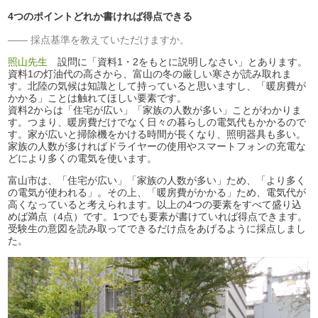
4つのポイントどれか書ければ得点できる
採点基準を教えていただけますか。
照山先生
設問に「資料1・2をもとに説明しなさい」とあります。
資料1の灯油代の高さから、富山の冬の厳しい寒さが読み取れま
す。北陸の気候は知識として持っていると思いますし、「暖房費が
かかる」ことは触れてほしい要素です。
資料2からは「住宅が広い」「家族の人数が多い」ことがわかりま
す。つまり、暖房費だけでなく日々の暮らしの電気代もかかるので
す。家が広いと掃除機をかける時間が長くなり、照明器具も多い。
家族の人数が多ければドライヤーの使用やスマートフォンの充電な
どにより多くの電気を使います。
富山市は、「住宅が広い」「家族の人数が多い」ため、「より多く
の電気が使われる」。その上、「暖房費がかかる」ため、電気代が
高くなっていると考えられます。以上の4つの要素をすべて盛り込
めば満点（4点）です。1つでも要素が書けていれば得点できます。
受験生の意図を読み取ってできるだけ点をあげるように採点しまし
た。