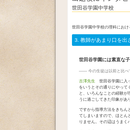
世田谷学園中学校
世田谷学園中学校の理科におけ
3.
教師があまり口を出
世田谷学園には素直な子
今の生徒は以前と比べ
古澤先生
世田谷学園に入っ
をいうとその通りにやって
と、いろんなことの経験が
うに過ごしてきた印象があ
ですから指導方法をきちん
てしまいますので、ほとん
りません。その辺はうまく