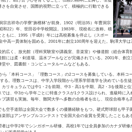
耳を傾け、助け合う心を育てること。仏教の精神に立脚し、生徒
尊さを自覚させ、国際的視野に立って、積極的に行動できる
洞宗吉祥寺の学寮“旃檀林”が前身。1902（明治35）年曹洞宗
（昭和22）年、世田谷中学校開設。1983年、現校名に改称。積
ともに、1995（平成8）年には高校募集を停止し（スポー
完全中高一貫体制を固める。2001年に創立100周年を迎えた。駒澤大学
較的広く、放光館（理科実験室や講義室、音楽室）や修道館（総合体育
館には柔・剣道場、温水プールなどが完備されている。2001年、創立
禅堂や、図書館・コンピュータルームなどもある。
度から「本科コース」「理数コース」の2コースを募集している。本科コ
をする。理数コースは、中学入学段階から理系学部進学を決めている生
カリキュラムでは中1・2を前期、中3・高1を中期、高2・3を後期と
スでは、中3から学年ごとに特進クラスが1クラス設けられ、進級時に入
ップ講習も実施。毎年、難関大学へ多数の合格者を出し、現役合格率も
でも空手道部は全国大会で数多くの優勝経験をもつ。硬式野球部も甲子
奏楽部はアンサンブルコンテストで全国大会の金賞を受賞したこともあ
望者は中学2年でシンガポール研修、高校1年では全員参加のカナダ研修