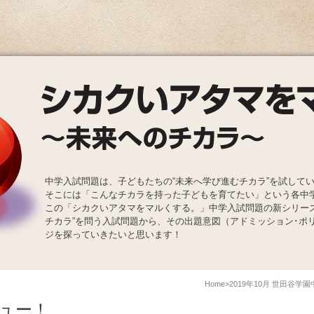
中学入試問題は、子どもたちの“未来へ学び進むチカラ”を試して
そこには「こんなチカラを持った子どもを育てたい」という各中
この「シカクいアタマをマルくする。」中学入試問題の新シリー
チカラ”を問う入試問題から、その出題意図（アドミッション･ポ
ジを探っていきたいと思います！
Home
2019年10月 世田谷学
ュー！