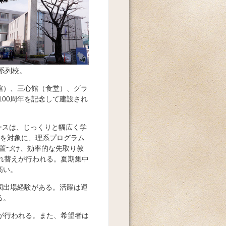
は系列校。
館）、三心館（食堂）、グラ
100周年を記念して建設され
ースは、じっくりと幅広く学
徒を対象に、理系プログラム
位置づけ、効率的な先取り教
れ替えが行われる。夏期集中
高い。
園出場経験がある。活躍は運
る。
が行われる。また、希望者は