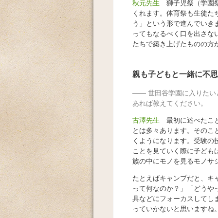
秋元先生
獅子児祭（学園祭
くれます。体育祭も生徒た
う」という形で進んでいき
ってもなるべく口を出さな
たちで築き上げたものの方
親も子どもと一緒に不思
世田谷学園に入りたい
あれば教えてください。
古澤先生
最初に述べたこと
とは多々あります。そのこ
くようになります。受験の
ことを見ていく際に子ども
族の中にモノを見るモノサ
たとえばキャンプだと、キ
って何なのか？」「どうや
具などにフォーカスしてし
っていかないと思いますね