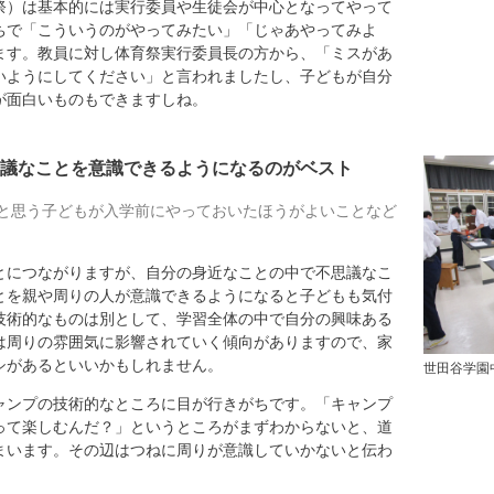
）は基本的には実行委員や生徒会が中心となってやって
ちで「こういうのがやってみたい」「じゃあやってみよ
ます。教員に対し体育祭実行委員長の方から、「ミスがあ
いようにしてください」と言われましたし、子どもが自分
が面白いものもできますしね。
議なことを意識できるようになるのがベスト
と思う子どもが入学前にやっておいたほうがよいことなど
につながりますが、自分の身近なことの中で不思議なこ
とを親や周りの人が意識できるようになると子どもも気付
技術的なものは別として、学習全体の中で自分の興味ある
は周りの雰囲気に影響されていく傾向がありますので、家
シがあるといいかもしれません。
世田谷学園
ャンプの技術的なところに目が行きがちです。「キャンプ
って楽しむんだ？」というところがまずわからないと、道
まいます。その辺はつねに周りが意識していかないと伝わ
。