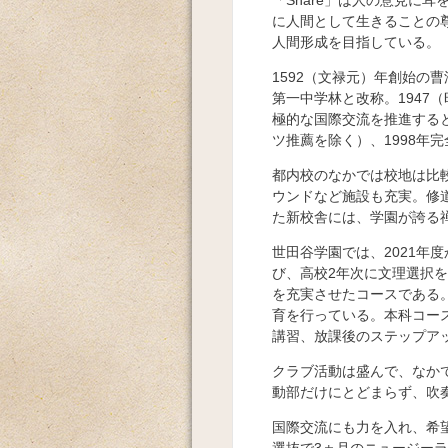
「Share」は人の意見に
に人間として生きることの
人間形成を目指している。
1592（文禄元）年創始の曹
第一中学林と改称。1947
極的な国際交流を推進すると
ツ推薦を除く）、1998年
都内校のなかでは校地は比
ウンドなど施設も充実。修道
た新校舎には、学園が誇る
世田谷学園では、2021年
び、高校2年次に文理選択
を充実させたコースである。
育を行っている。本科コー
講習、放課後のステップア
クラブ活動は盛んで、なか
動部だけにとどまらず、吹
国際交流にも力を入れ、希