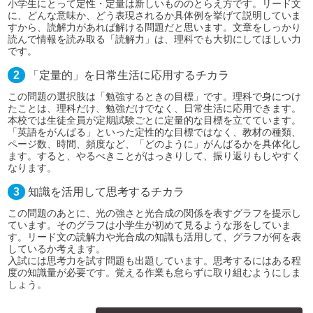
小学生にとって定性・定量は新しいもののとらえ方です。リード文
に、どんな意味か、どう表現されるか具体例を挙げて説明していま
すから、読解力があれば解ける問題だと思います。文章をしっかり
読んで情報を読み取る「読解力」は、理科でも大切にしてほしい力
です。
2
「定量的」を日常生活に応用するチカラ
この問題の選択肢は「勉強するときの目標」です。理科で身につけ
たことは、理科だけ、勉強だけでなく、日常生活に応用できます。
本校では生徒全員が定期試験ごとに定量的な目標を立てています。
「英語をがんばる」といった定性的な目標ではなく、教材の種類、
ページ数、時間、頻度など、「どのように」がんばるかを具体化し
ます。すると、やるべきことがはっきりして、振り返りもしやすく
なります。
3
知識を活用して思考するチカラ
この問題のあとに、光の強さと光合成の関係を表すグラフを提示し
ています。そのグラフは小学生が初めて見るような形をしていま
す。リード文の読解力や光合成の知識も活用して、グラフが何を表
しているか考えます。
入試には思考力を試す問題も出題しています。思考するにはある程
度の知識量が必要です。覚える作業も怠らずに取り組むようにしま
しょう。