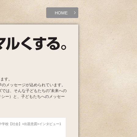
HOME
います。
学のメッセージが込められています。
ズでは、そんな子どもたちの“未来への
リシー）と、子どもたちへのメッセー
属中学校【社会】
出題意図
インタビュー1