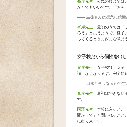
峯岸先生
公民の授業では、
がとてもいいです。「おも
生徒さんは授業に積極
峯岸先生
最初のうちは「こ
ろう」と思うようで、様子
ってくるとさまざまな意見
女子校だから個性を出し
峯岸先生
女子校は、女子し
識しなくなります。完全に
自然とそうなるのです
峯岸先生
最初はできない子
す。
國澤先生
本校に入ると、「
聞かせて」と聞かれること
に出て来ます。