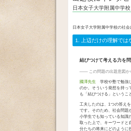
日本女子大学附属中学校
日本女子大学附属中学校の社会
1.
上辺だけの理解では
結びつけて考える力を問
この問題の出題意図か
國澤先生
学校や塾で勉強し
のか。そういう発想を持っ
も「結びつける」というこ
工夫したのは、1つの答え
です。そのため、社会問題
小学生でも知っている知識
取った上で、キーワードと
分たちの将来にどのように