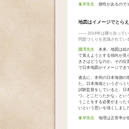
峯岸先生
個性があるのでそ
地図はイメージでとらえ
2018年は隣り合っ
問題づくりを意識されてい
國澤先生
本来、地図は絵の
て覚えようとする傾向が見
きさはどうなのか。その位
で日本地図がイメージでき
過去に、本州の日本海側の
た。日本海側というざっく
試験監督をしていると、日
つ、どこだったかな」とい
うことをする必要がまった
いという思いを強くしまし
峯岸先生
地理は正答率が