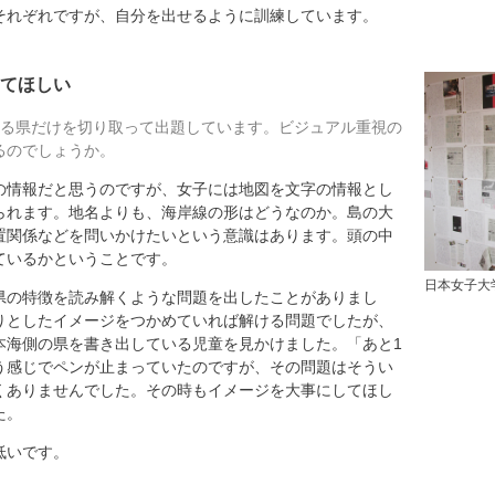
れぞれですが、自分を出せるように訓練しています。
てほしい
ている県だけを切り取って出題しています。ビジュアル重視の
るのでしょうか。
情報だと思うのですが、女子には地図を文字の情報とし
られます。地名よりも、海岸線の形はどうなのか。島の大
置関係などを問いかけたいという意識はあります。頭の中
ているかということです。
日本女子大
県の特徴を読み解くような問題を出したことがありまし
りとしたイメージをつかめていれば解ける問題でしたが、
本海側の県を書き出している児童を見かけました。「あと1
う感じでペンが止まっていたのですが、その問題はそうい
くありませんでした。その時もイメージを大事にしてほし
た。
低いです。