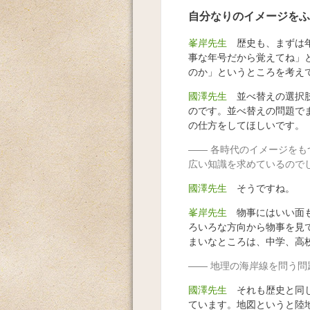
自分なりのイメージをふ
峯岸先生
歴史も、まずは年
事な年号だから覚えてね」
のか」というところを考え
國澤先生
並べ替えの選択肢
のです。並べ替えの問題で
の仕方をしてほしいです。
各時代のイメージをも
広い知識を求めているので
國澤先生
そうですね。
峯岸先生
物事にはいい面も
ろいろな方向から物事を見
まいなところは、中学、高
地理の海岸線を問う問
國澤先生
それも歴史と同じ
ています。地図というと陸