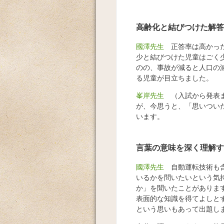
高齢化と結びつけた解答
國澤先生
正答率は高かった
少と結びつけた児童はごく
のの、事故が減ると人口の
る児童が目立ちました。
峯岸先生
（入試から発表ま
が、今思うと、「思いつい
います。
言葉の意味を深く理解す
國澤先生
自動運転技術も含
いるかを問いたいという気
か」を聞いたことがありま
表面的な知識を得てよしと
という思いもあって出題し